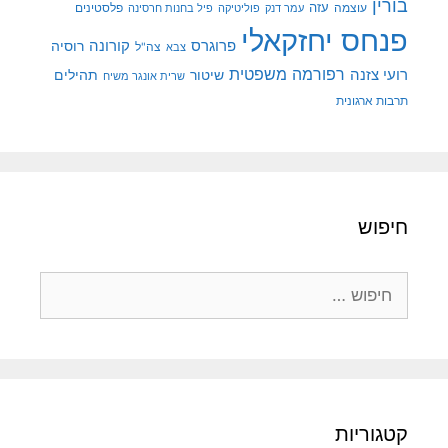
בורין
עוצמה
עזה
פלסטינים
עמר דנק
פוליטיקה
פיל בחנות חרסינה
פנחס יחזקאלי
קורונה
פרוגרס
רוסיה
צה"ל
צבא
רפורמה משפטית
רועי צזנה
שיטור
תהילים
שרית אונגר משיח
תרבות ארגונית
חיפוש
חיפוש:
קטגוריות