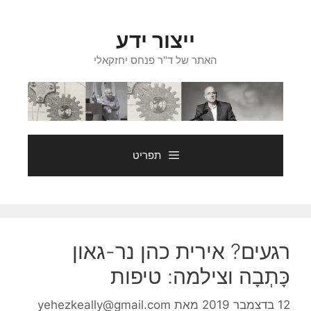
דלג
תוכן
ייצור ידע
האתר של ד"ר פנחס יחזקאלי
תפריט
רגעים? אירית כהן נר-גאון
כָּתְבָה וצילמה: טיפות
12 בדצמבר 2019
מאת
yehezkeally@gmail.com