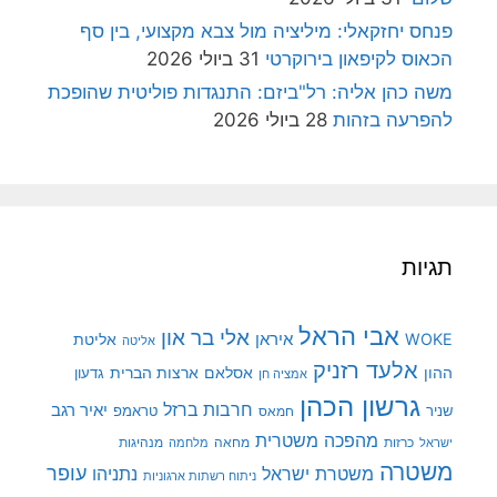
פנחס יחזקאלי: מיליציה מול צבא מקצועי, בין סף
הכאוס לקיפאון בירוקרטי
31 ביולי 2026
משה כהן אליה: רל"ביזם: התנגדות פוליטית שהופכת
להפרעה בזהות
28 ביולי 2026
תגיות
אבי הראל
אלי בר און
איראן
WOKE
אליטת
אליטה
אלעד רזניק
ההון
אסלאם
ארצות הברית
גדעון
אמציה חן
גרשון הכהן
חרבות ברזל
יאיר רגב
שניר
טראמפ
חמאס
מהפכה משטרית
מנהיגות
ישראל
כרזות
מחאה
מלחמה
משטרה
עופר
משטרת ישראל
נתניהו
ניתוח רשתות ארגוניות