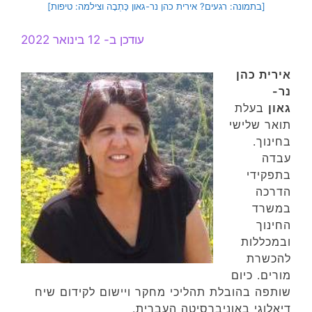
[בתמונה: רגעים? אירית כהן נר-גאון כָּתְבָה וצילמה: טיפות]
עודכן ב- 12 בינואר 2022
אירית כהן
נר-
גאון
בעלת
תואר שלישי
בחינוך.
עבדה
בתפקידי
הדרכה
במשרד
החינוך
ובמכללות
להכשרת
מורים. כיום
שותפה בהובלת תהליכי מחקר ויישום לקידום שיח
דיאלוגי באוניברסיטה העברית.