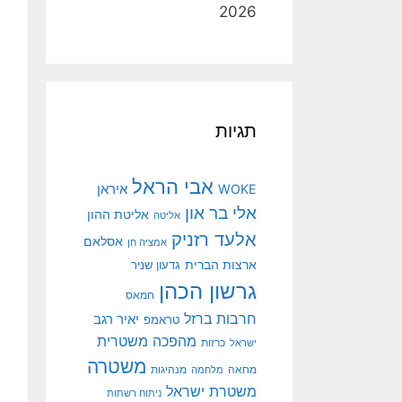
2026
תגיות
אבי הראל
איראן
WOKE
אלי בר און
אליטת ההון
אליטה
אלעד רזניק
אסלאם
אמציה חן
ארצות הברית
גדעון שניר
גרשון הכהן
חמאס
חרבות ברזל
יאיר רגב
טראמפ
מהפכה משטרית
ישראל
כרזות
משטרה
מנהיגות
מחאה
מלחמה
משטרת ישראל
ניתוח רשתות