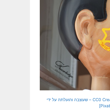
[התמונה המקורית היא תמונה חופשית – CC0 Creative Commons – שעוצבה והועלתה על ידי