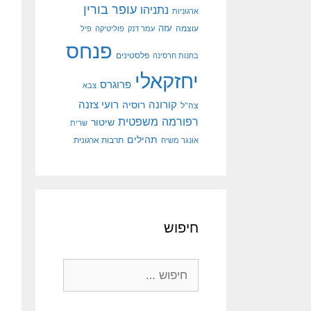
עופר בורין
נתניהו
ארגוניות
עוצמה
עזה
עמר דנק
פוליטיקה
פיל
פנחס
פלסטינים
בחנות חרסינה
יחזקאלי
פרוגרס
צבא
קורונה
רועי צזנה
רוסיה
צה"ל
רפורמה משפטית
שיטור
שרית
תהילים
אונגר משיח
תרבות ארגונית
חיפוש
חיפוש: