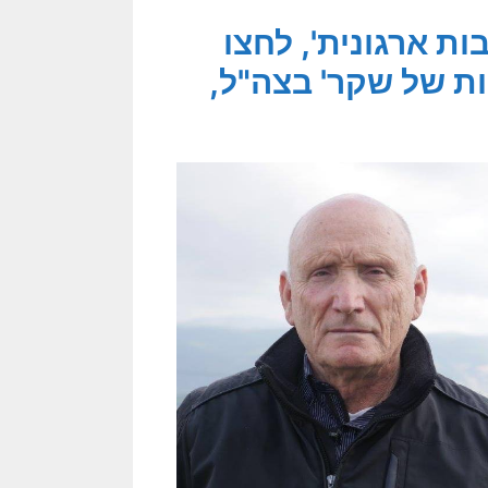
ת ארגונית', לחצו
ת של שקר' בצה"ל,