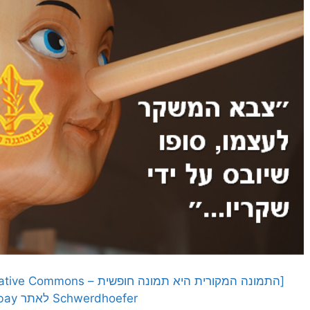
Schwerdhoefer לאתר Pixabay]