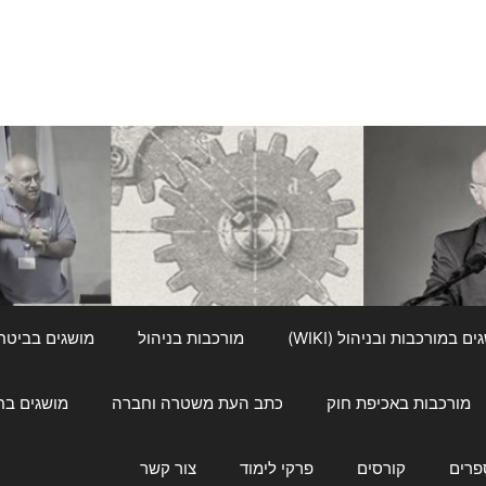
ם במורכבות ובניהול (WIKI)
מורכבות בניהול
מושגים בביטחון ל
מורכבות באכיפת חוק
כתב העת משטרה וחברה
מושגים בחינוך
פרים
קורסים
פרקי לימוד
צור קשר