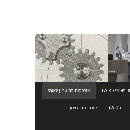
אומי (WIKI)
מורכבות בביטחון לאומי
 (WIKI)
מורכבות בחינוך