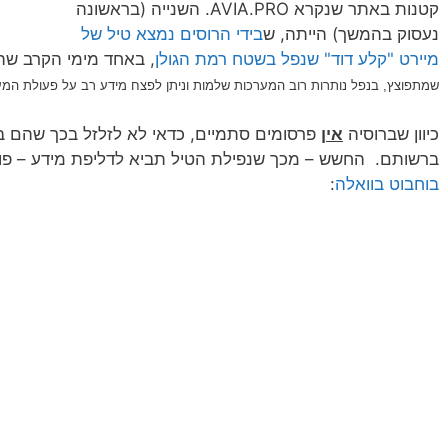
קטנות באתר שנקרא AVIA.PRO. השנייה (בראשונה
נעסוק בהמשך) הייתה, ש
בידי הרוסים נמצא טיל של
מיירט "קלע דוד" שנפל בשטח רמת הגולן
, באחד מימי הקרב שהיו ב
שמתפוצץ, בנפל נותרות רוב המערכות שלמות וניתן לפצח מידע רב על פעולת המ
כיוון שברוסיה
אין
פרסומים סתמיים, כדאי לא לזלזל בכך שהם ב
ברשותם. החשש – מכך שנפילת הטיל תביא לדליפת מידע – פו
בוחבוט בוואלה
: