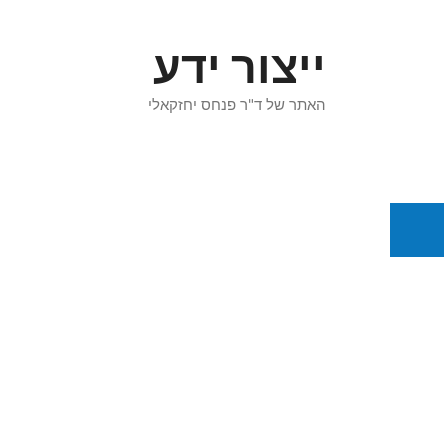
דלג
תוכן
ייצור ידע
האתר של ד"ר פנחס יחזקאלי