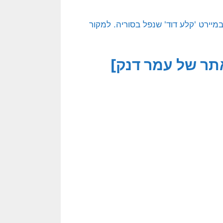
ה הרוסים מחזיקים במיירט 'קלע דוד' שנפל בסוריה. למקור
תר של עמר דנק]