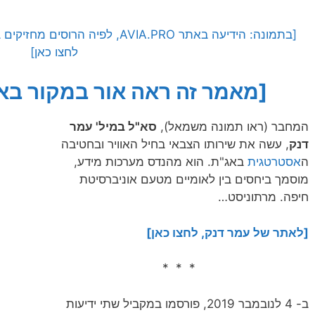
[בתמונה: הידיעה באתר AVIA.PRO, לפי
לחצו כאן]
[מאמר זה ראה אור במקור בא
המחבר (ראו תמונה משמאל),
סא"ל במיל' עמר
דנק
, עשה את שירותו הצבאי בחיל האוויר ובחטיבה
ה
אסטרטגית
באג"ת. הוא מהנדס מערכות מידע,
מוסמך ביחסים בין לאומיים מטעם אוניברסיטת
חיפה. מרתוניסט…
[לאתר של עמר דנק, לחצו כאן]
* * *
ב- 4 לנובמבר 2019, פורסמו במקביל שתי ידיעות