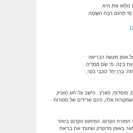
ים הֲלוֹא אַתְּ הִיא
מֵי תְּהוֹם רַבָּה הַשָּׂמָה
.
על אופן מעשה הבריאה
ּ בִינָה. מִי שָׂם מְמַדֶּיהָ
ָהּ. בְּרָן יַחַד כּוֹכְבֵי בֹקֶר,
ם, מוֹסְדוֹת, הָאָרֶץ. הַיֹּשֵׁב עַל-חוּג הָאָרֶץ,
 שמקורות אלה, הינם שרידים של מסורות
י המזרח הקדום. המיתוס הקדום ביותר
תאר באופן מדוקדק ושיטתי את בריאת