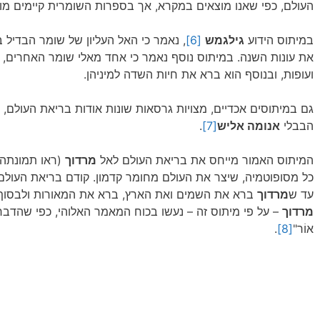
העולם, כפי שאנו מוצאים במקרא, אך בספרות השומרית קיימים מוט
במיתוס הידוע
גילגמש
[6]
, נאמר כי האל העליון של שומר הבדיל 
את עונות השנה. במיתוס נוסף נאמר כי אחד מאלי שומר האחרים, ב
ועופות, ובנוסף הוא ברא את חיות השדה למיניהן.
גם במיתוסים אכדיים, מצויות גרסאות שונות אודות בריאת העולם, 
הבבלי
אנומה אליש
[7]
.
המיתוס האמור מייחס את בריאת העולם לאל
מרדוך
(ראו תמונתה 
כל מסופוטמיה, שיצר את העולם מחומר קדמון. קודם בריאת העולם 
עד ש
מרדוך
ברא את השמים ואת הארץ, ברא את המאורות ולבסוף ב
מרדוך
– על פי מיתוס זה – נעשו בכוח המאמר האלוהי, כפי שהדבר מופיע במ
אוֹר"
[8]
.