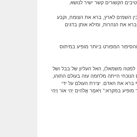
יבים הקשורים קשר ישיר לנושא.
בין השמים לארץ, ברא את הצומח, וקבע
רא את הנהרות, ומילא אותן בדגים
והסיפור המפורט ביותר מופיע במיתוס
למטה משמאל), האל העליון של בבל ושל
הנוכחי הייתה מלחמה עזה בעולם התוהו,
רא את האדם. יצירת העולם על ידי
קרא:" וַיֹּאמֶר אֱלֹהִים יְהִי אוֹר וַיְהִי