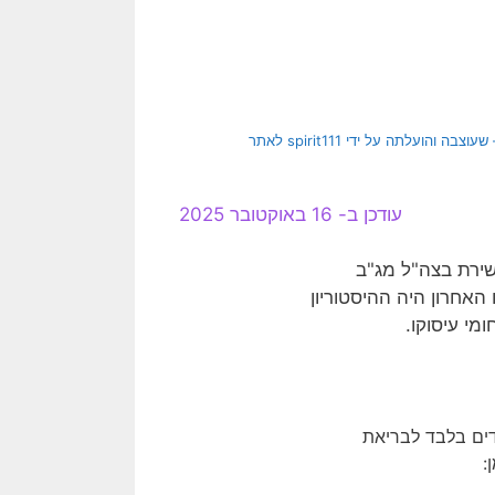
[התמונה המקורית היא תמונה חופשית – CC0 Creative Commons – שעוצבה והועלתה על ידי spirit111 לאתר
עודכן ב- 16 באוקטובר 2025
 שירת בצה"ל מג"ב
האחרון היה ההיסטוריון
י עיסוקו.
ים בלבד לבריאת
: