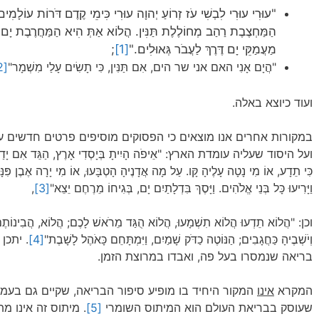
"עוּרִי עוּרִי לִבְשִׁי עֹז זְרוֹעַ יְהוָה עוּרִי כִּימֵי קֶדֶם דֹּרוֹת עוֹלָמִ
הַמַּחְצֶבֶת רַהַב מְחוֹלֶלֶת תַּנִּין. הֲלוֹא אַתְּ הִיא הַמַּחֲרֶבֶת יָם 
מַעֲמַקֵּי יָם דֶּרֶךְ לַעֲבֹר גְּאוּלִים."
[1]
;
"הֲ‍יָם אָנִי האם אני שר הים, אִם תַּנִּין, כִּי תָשִׂים עָלַי מִשְׁמָר"
[2]
ועוד כיוצא באלה.
במקורות אחרים אנו מוצאים כי הפסוקים מוסיפים פרטים חדשים 
ועל היסוד שעליה עומדת הארץ: "אֵיפֹה הָיִיתָ בְּיָסְדִי אָרֶץ, הַגֵּד אִם יָדַעְתָ
כִּי תֵדָע, אוֹ מִי נָטָה עָלֶיהָ קָּו. עַל מָה אֲדָנֶיהָ הָטְבָּעוּ, אוֹ מִי יָרָה אֶבֶן פִּנָּת
וַיָּרִיעוּ כָּל בְּנֵי אֱלֹהִים. וַיָּסֶךְ בִּדְלָתַיִם יָם, בְּגִיחוֹ מֵרֶחֶם יֵצֵא"
[3]
,
וכן: "הֲלוֹא תֵדְעוּ הֲלוֹא תִשְׁמָעוּ, הֲלוֹא הֻגַּד מֵרֹאשׁ לָכֶם; הֲלוֹא, הֲבִינוֹתֶ
וְיֹשְׁבֶיהָ כַּחֲגָבִים; הַנּוֹטֶה כַדֹּק שָׁמַיִם, וַיִּמְתָּחֵם כָּאֹהֶל לָשָׁבֶת"
[4]
. יתכן
בריאה שנמסרו בעל פה, ואבדו במרוצת הזמן.
המקרא
אינו
המקור היחיד בו מופיע סיפור הבריאה, שקיים גם בעמ
שעוסק בבריאת העולם הוא המיתוס השומרי
[5]
. מיתוס זה אינו מ