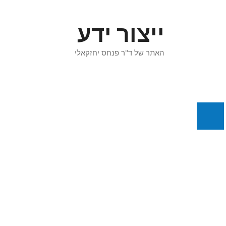
דלג
תוכן
ייצור ידע
האתר של ד"ר פנחס יחזקאלי