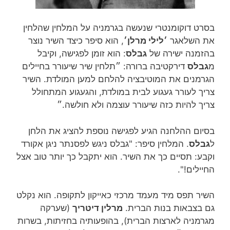
בסרט דוקומנטרי שנעשה בגרמניה על המלחין שהלחין
את השלאגר
׳לילי מרלן׳
, הוא סיפר כיצד השיר נוצר
בהזמנה ישירה של
גבלס
: הוא זומן לפגישה, וקיבל
מ
גבלס
דירקטיבה ברורה: ״תלחין שיר שיעורר בחיילים
הגרמנים את המוטיבציה להלחם למען המולדת. השיר
צריך לעורר געגוע לבית במולדת, והגעגוע המתחולל
צריך להיות כזה שיעורר עוצמה ולא חולשה.״
בסיום ההלחנה הגיע לפגישה נוספת להציג את הלחן
ל
גבלס
. המלחין סיפר: "גבלס ניגש לפסנתר ניגן אקורד
וקבע: תסיים כך את השיר. הוא יתקבל כך יותר טוב אצל
החיילים!".
השיר תפס מיד מעמד מרכזי כאייקון לתקופה. הוא נקלט
גם בצבאות בנות הברית.
מרלין דיטריך
(שערקה
מגרמניה לארצות הברית), בהופעותיה בחזיתות, בשרות