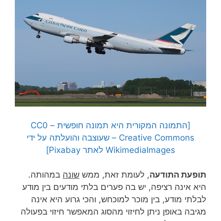
[התמונה המקורית היא תמונה חופשית – CC0
Creative Commons – שעוצבה והועלתה על ידי
WikimediaImages לאתר Pixabay]
תופעת התודעה
, לעומת זאת, ממש
שונה
במהותה.
היא אינה רציפה, יש בה פערים בלתי מודעים בין מודע
לבלתי מודע, בין מוכר למוכחש, והכי גרוע היא אינה
מגיבה באופן ניתן לחיזוי מהסוג המאפשר חיזוי בפעולה