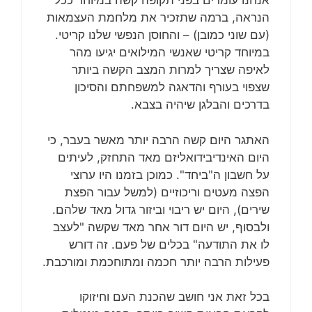
אנחנו עומדים בפני תקופה קשה במיוחד ככל
הנראה, ברמה שתזכיר את מלחמת העצמאות
(עם שוני כמובן) – והחוסן הנפשי שלנו קריטי.
במיוחד קריטי שאנשי המילואים יגיעו מהר
לאיפה שצריך למרות המצב הקשה ביותר
שצפוי בעורף והדאגה למשפחתם והסיכון
בדרכים והבלגן שיהיה בצבא.
האתגר היום קשה הרבה יותר מאשר בעבר, כי
היום האינדיבידואליזם מאד התחזק, לעיתים
על חשבון ה"ביחד". כמוכן בזמנו היו ערוצי
הפצה מעטים וריכוזיים (למשל עבור הפצת
שירים), היום יש ריבוי וביזור גדול מאד שלהם.
ולבסוף, יש היום דור אחר מאד שקשה "לעצב
לו את התודעה" בכלים של פעם. זה דורש
פעילות הרבה יותר חכמה ומתוחכמת ומורכבת.
בכל זאת אני חושב שהכנת העם וחיזוקו