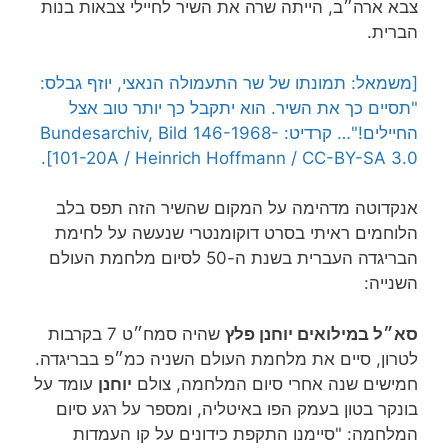
צבא ארה״ב, הייתה שרה את השיר לחיילי צבאות בנות
הברית.
[משמאל: תמונתו של שר התעמולה הנאצי, יוזף גבלס:
"תסיים כך את השיר. הוא יתקבל כך יותר טוב אצל
החיילים!"… קרדיט: Bundesarchiv, Bild 146-1968-
101-20A / Heinrich Hoffmann / CC-BY-SA 3.0].
אנקדוטה מדהימה על המקום שהשיר הזה תפס בלב
הלוחמים ראיתי בסרט דוקומנטרי שנעשה על לחימת
הבריגדה העברית בשנת ה-50 לסיום מלחמת העולם
השנייה:
סא״ל במילואים יוחנן פלץ
שהיה סמח״ט 7 בקרבות
לטרון, סיים את מלחמת העולם השניה כמ״פ בבריגדה.
חמישים שנה אחרי סיום המלחמה, צולם
יוחנן
עומד על
בונקר בטון בעמק הפו באיטליה, ומספר על רגע סיום
המלחמה: "סיימנו התקפת כידונים על קו העמדות