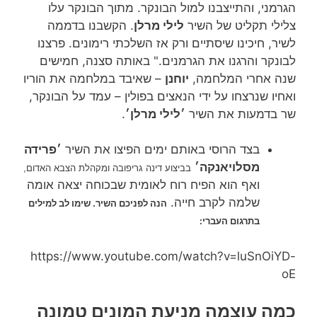
הגרמני, והתייצבנו למול הבונקר. מתוך הבונקר עלו
צלילי תקליט של השיר
לילי מרלן
. הקשבנו בדממה
לשיר, חיכינו שיסתיים ורק אז השלכתי רימונים. פרצנו
לבונקר והרגנו את הגרמנים." באותה סצנה, חמישים
שנה אחרי המלחמה,
יוחנן
– שאיבד במלחמה את הוריו
ואחיו שנרצחו על ידי הנאצים בפולין – עמד על הבונקר,
שר בדמעות את השיר
׳לילי מרלן׳
.
בצד הרוסי באותם ימים הפיצו את השיר
׳פרידה
מסלויאנקה׳
בביצוע דינה גריפובה ומקהלת הצבא האדום,
ואף הוא הפיח רוח לאומית שבכוחה יצאה אומה
שלמה לקרב חייה.
הנה לפניכם השיר. שימו לב למילים
בתרגום העברי:
https://www.youtube.com/watch?v=luSnOiYD-
oE
כמה עוצמה מניעת המונים טמונה