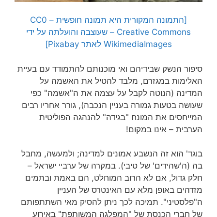
[התמונה המקורית היא תמונה חופשית – CC0
Creative Commons – שעוצבה והועלתה על ידי
WikimediaImages לאתר Pixabay]
סיפור הנשק שבידיהם ואי מוכנותם להתמודד עם בעיית
האלימות במגזרם, מלבד להטיל את האשמה על
המדינה (הנוטה לקבל על עצמה את ה"אשמה" כפי
שעושה בטעות גמורה בעניין הנכבה), גורר אחריו רבים
המייחסים את המונח "בגידה" להנהגה הפוליטית
הערבית – אינו במקום!
בוגד' הוא זה הנשבע אמונים למדינה; ולמעשה, מחבל
בה (ה'שהידים' של טיבי). במקרה של ערביי ישראל –
חלק גדול, אם לא הרוב המוחלט, הם באמת ובתמים
מזדהים באופן מלא עם האינטרס של העניין
ה"פלסטיני". תמיכה לכך ניתן להסיק מאי השתתפותם
של
חברי הכנסת של "המפלגה המשותפת" באירוע