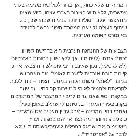
המוחזקים שלא כחוק, אך ברור לכול שזו משימה בלתי
אפשרית, ללא סיוע הציבור הערבי עצמו, סיוע שאינו
מתאפשר עקב הסולידריות הפנימית שבה; שכן, כול
שיתוף פעולה גלוי עם הממסד הציוני נחשב לבגידה
באינטרס האומה הערבית.
הצביעות של ההנהגה הערבית היא בדרישה לשוויון
זכויות אזרחי (לגיטימי), אך ללא שוויון בחובות האזרחיות
(לא לגיטימי). נכון שאינם חייבי גיוס לשירות צבאי, אך כן
קיימת חובה אזרחית ל"שרות לאומי". אך מאחר ויש
במונח "לאומי" משום הכרה בממסד הציוני – ניתן ללכת
לקראתם ולהמיר לאומי ל "שירות קהילתי". זה עוזר
במקצת, כפי שאנו עדים לריבוי המתגבר של המתנדבים
בקרב צעירי המגזר- בניסיונם להשתלב באופן פעיל
ואמתי בחיי המדינה – אבל עדיין מעטים אלו המעזים –
סופגים גינוי והחרמה מצד אחיהם במגזר. ועדיין
מאשימים את ישראל בהפליה גזענית/פשיסטית..שלא
לדבר על "אפרטהייד"…