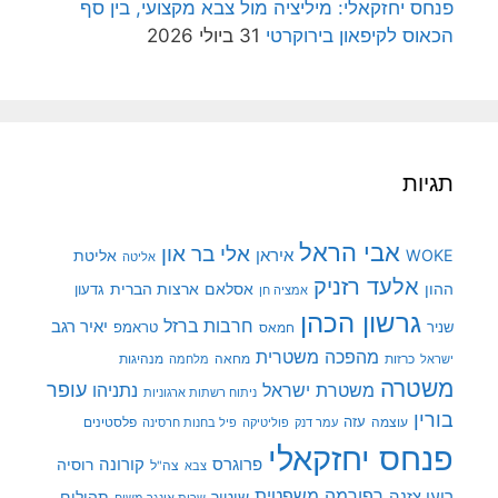
פנחס יחזקאלי: מיליציה מול צבא מקצועי, בין סף
הכאוס לקיפאון בירוקרטי
31 ביולי 2026
תגיות
אבי הראל
אלי בר און
איראן
WOKE
אליטת
אליטה
אלעד רזניק
ההון
אסלאם
ארצות הברית
גדעון
אמציה חן
גרשון הכהן
חרבות ברזל
יאיר רגב
שניר
טראמפ
חמאס
מהפכה משטרית
מנהיגות
ישראל
כרזות
מחאה
מלחמה
משטרה
עופר
משטרת ישראל
נתניהו
ניתוח רשתות ארגוניות
בורין
עוצמה
עזה
פלסטינים
עמר דנק
פוליטיקה
פיל בחנות חרסינה
פנחס יחזקאלי
קורונה
פרוגרס
רוסיה
צה"ל
צבא
רפורמה משפטית
רועי צזנה
שיטור
תהילים
שרית אונגר משיח