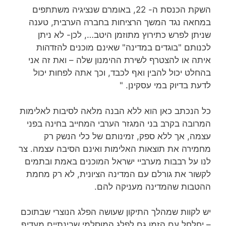
השקת הכנסת ה- 22, באומרם ש
נציגיה משתתפים
במחאה נגד המשך הרציחות בחברה הערבית, טענה
שניתן לפרש כתירוץ מתוזמן היטב…
,
לכן- לא ניתן
לכנותם "בוגדים במדינה" שאינם מוכנים להזדהות
איתה או להצטרף לשירת ההימנון שלה – ואת זה אני
בהחלט יכול להבין ואף לכבד, וכך אתה לפחות יכול
לדעת בדיוק במי עסקינן.
"
כל הנכתב כאן הוא ללא הבנה מלאה לסיבות לאלימות
המרובה בקרב בני המגזר הערבי המחייב בחינה בפני
עצמה, אך ללא ספק, זמינותם של כלי הנשק רק
מחמירה את תוצאות האלימות ואינם הסיבה עצמה. צר
לנו על רבבות מערביי ישראל המוכנים באמת ובתמים
לקשור את גורלם עם המדינה הציונית, לא רק מחמת
ההטבות שהמדינה מעניקה להם.
יש לקוות שמהלך התיקון שעושה הפלג הנוצרי שבתוכם
– יחלחל עם הזמן גם לפלג המוסלמי שבינתיים מעדיף