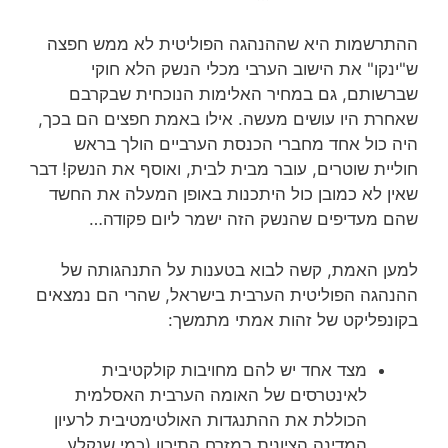
ההתרשמות היא שההנהגה הפוליטית לא ממש חפצה
ש"ינקו" את הישוב הערבי מכלי הנשק הלא חוקי
שברשותם, גם במחיר האלימות הנוכחית שבקרבם
שאחרת היו עושים מעשה. אילו באמת חפצים הם בכך,
היה כול אחד מחברי הכנסת הערביים הולך בראש
חוליית שוטרים, עובר מבית לבית, ואוסף את הנשק! דבר
שאין לא כמובן כול היתכנות באופן המעלה את החשד
שהם מעדיפים שהנשק הזה ישמר ליום פקודה…
למען האמת, קשה לבוא בטענות על התנהגותה של
ההנהגה הפוליטית הערבית בישראל, שהרי הם נמצאים
בקונפליקט של זהות אמתי מתמשך:
מצד אחד יש להם מחויבות קולקטיבית
לאינטרסים של האומה הערבית האסלמית
הכוללת את ההתנגדות האולטימטיבית לרעיון
המדינה הציונית במזרח התיכון (כמי שנקלע