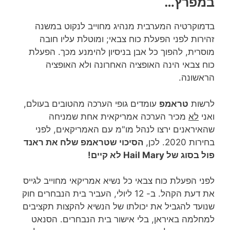
במפרץ…
בדמוקרטיה המערבית מנהיג מחוייב לנקוט במשנה
זהירות לפני הפעלת כוח צבאי; ומוטלת עליו חובה
מוסרית, להפוך כל אבן בניסיון להימנע מכך. הפעלת
כוח צבאי הינה האופציה האחרונה ולא האופציה
הראשונה.
לרשות
טראמפ
עומדים גופי הערכה מהטובים בעולם,
ואני
לא
מכיר הערכה אמריקאית אחת שמניחה
שהאיראנים ירצו לנהל מו"מ עם האמריקאים, לפני
בחירות 2020. לכן,
הסיכוי שטראמפ שלח את ראנד
פול בסוג של Hail Mary לא קיים!
לפני הפעלת כוח צבאי כל נשיא אמריקאי מחוייב לגייס
את דעת הקהל. ב- 12 ליולי, העביר בית הנבחרים חוק
שנועד להגביל את יכולתו של הנשיא להקצות תקציבים
למחלמה באיראן, בלי אישור בית הנבחרים. הסנאט