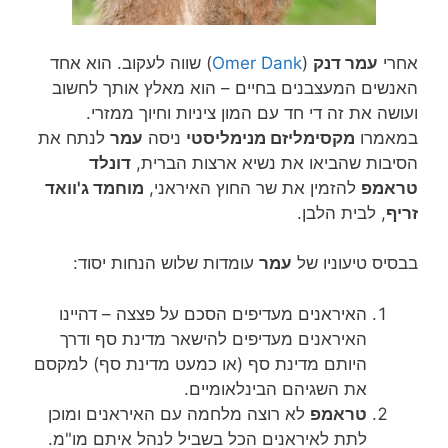
אחרי
עמר דנק
(
Omer Dank
) שווה לעקוב. הוא אחד
האנשים המעצבנים בחיים – הוא מאלץ אותך לחשוב
ועושה את זה די חד עם המון ציניות וחיוך ממזרי.
במאמרו
מקסימליזם מנימליסטי
ניסה
עמר
לנתח את
הסיבות שהביאו את נשיא ארצות הברית,
דונלד
טראמפ
להזמין את שר החוץ האיראני,
מוחמד ג'וואד
זריף
, לבית הלבן.
בבסיס טיעוניו של
עמר
עומדות שלוש הנחות יסוד:
האיראנים מעדיפים הסכם על פצצה – דהיינו
האיראנים מעדיפים להישאר מדינת סף ודרך
היותם מדינת סף (או כמעט מדינת סף) למקסם
את השגיהם הבינלאומיים.
טראמפ
לא רוצה מלחמה עם האיראנים ומוכן
לתת לאיראנים הכל בשביל לנהל איתם מו"מ.