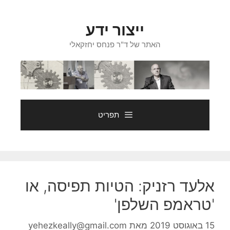
דלג
תוכן
ייצור ידע
האתר של ד"ר פנחס יחזקאלי
תפריט
אלעד רזניק: הטיות תפיסה, או
'טראמפ השלפן'
15 באוגוסט 2019
מאת
yehezkeally@gmail.com