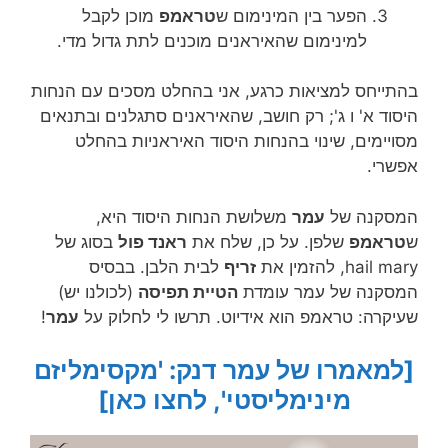
הפער בין המינימום ש
טראמפ
מוכן לקבל
למינימום שהאיראנים מוכנים לתת גדול מדי.
בהתייחס למציאות כרגע, אני בהחלט מסכים עם הנחות
היסוד א' ו ג'; רק חושב, שהאיראנים סתגלנים ובתנאים
מסויימים, שינוי בהנחות היסוד האיראניות בהחלט
אפשרי.
המסקנה של
עמר
משלושת הנחות היסוד היא,
ש
טראמפ
שלפן. על כן, שלח את
ראנד פול
בסוג של
hail mary, להזמין את
זריף
לבית הלבן. בבסיס
המסקנה של עמר עומדת
הטיית תפיסה
(לכולנו יש)
שעיקרה: טראמפ הוא אידיוט. תרשו לי לחלוק על
עמר
!
[למאמרו של עמר דנק: 'מקסימליזם
מינימליסטי', לחצו כאן]