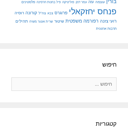
בורין
עוצמה
עזה
פלסטינים
עמר דנק
פוליטיקה
פיל בחנות חרסינה
פנחס יחזקאלי
קורונה
פרוגרס
רוסיה
צה"ל
צבא
רפורמה משפטית
רועי צזנה
שיטור
תהילים
שרית אונגר משיח
תרבות ארגונית
חיפוש
חיפוש:
קטגוריות