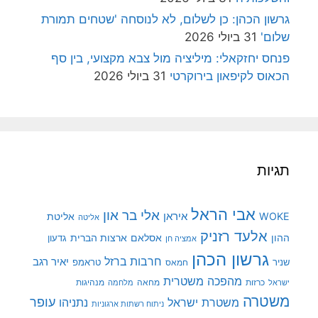
גרשון הכהן: כן לשלום, לא לנוסחה 'שטחים תמורת
שלום'
31 ביולי 2026
פנחס יחזקאלי: מיליציה מול צבא מקצועי, בין סף
הכאוס לקיפאון בירוקרטי
31 ביולי 2026
תגיות
אבי הראל
אלי בר און
איראן
WOKE
אליטת
אליטה
אלעד רזניק
ההון
אסלאם
ארצות הברית
גדעון
אמציה חן
גרשון הכהן
חרבות ברזל
יאיר רגב
שניר
טראמפ
חמאס
מהפכה משטרית
מנהיגות
ישראל
כרזות
מחאה
מלחמה
משטרה
עופר
משטרת ישראל
נתניהו
ניתוח רשתות ארגוניות