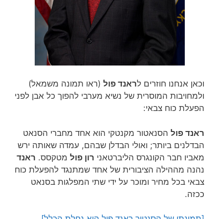
וכאן אנחנו חוזרים ל
ראנד פול
(ראו תמונה משמאל)
ולמחויבות המוסרית של נשיא מערבי להפוך כל אבן לפני
הפעלת כוח צבאי:
ראנד פול
הסנאטור מקנטקי הוא אחד מחברי הסנאט
הבדלנים ביותר; ואולי הבדלן שבהם, עמדה שאותה ירש
מאביו חבר הקונגרס הליברטאני
רון פול
מטקסס.
ראנד
נהנה מההילה הציבורית של אחד שמתנגד להפעלת כוח
צבאי בכל מחיר ומוכר על ידי שתי המפלגות בסנאט
ככזה.
[תמונתו של הסנטור ראנד פול היא נחלת הכלל]