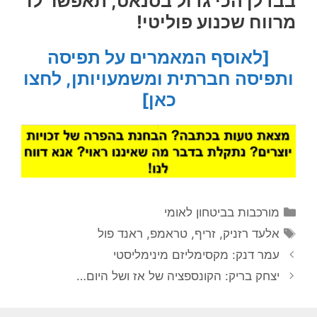
בבדלן הכי גדול בסנאט, תאפשר לו
מרווח שכנוע פוליטי!
[לאוסף המאמרים על תפיסה
ותפיסה חברתית ומשמעויותן, לחצו
כאן]
קטגוריות
מורכבות בביטחון לאומי
תגיות
אלעד רזניק
,
זריף
,
טראמפ
,
ראנד פול
עמר דנק: מקסימליזם מינימליסטי
יצחק בריק: הקונספציה של אז ושל היום…