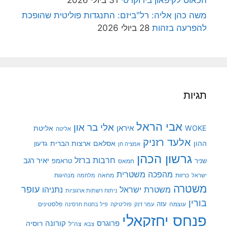
משה כהן אליה: רל"ביזם: התנגדות פוליטית שהופכת
להפרעה בזהות
28 ביולי 2026
תגיות
אבי הראל
אלי בר און
איראן
WOKE
אליטת
אליטה
אלעד רזניק
ההון
אסלאם
ארצות הברית
גדעון
אמציה חן
גרשון הכהן
חרבות ברזל
יאיר רגב
שניר
טראמפ
חמאס
מהפכה משטרית
מנהיגות
ישראל
כרזות
מחאה
מלחמה
משטרה
עופר
משטרת ישראל
נתניהו
ניתוח רשתות ארגוניות
בורין
עוצמה
עזה
פלסטינים
עמר דנק
פוליטיקה
פיל בחנות חרסינה
פנחס יחזקאלי
קורונה
פרוגרס
רוסיה
צה"ל
צבא