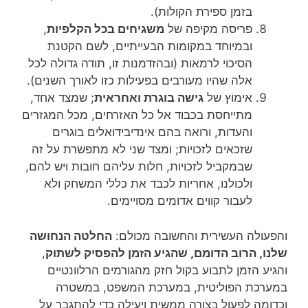
בזמן ספירת הקולות).
פריסה מקיפה של
משגיחים בכל הקלפיות
,
ובמיוחד במקומות הבעייתיים, לשם הקטנת
הסיכוי לרמאות (ובהזדמנות זו, תודה גדולה לכל
אלה שהיו מעורבים בפעילות כזו לאורך השנים).
אימוץ של
גישה בוגרת ואחראית
; שמצד אחד,
מתייחסת בכבוד אל כל האזרחים, מכל המגזרים
והעדות, ורואה בהם אינדיבידואלים בוגרים
שזכאים לזכויות; ומצד שני לא מתפשרת על זה
שבמקביל לזכויות, חלות עליהם חובות ויש להם,
ולכולנו, אחריות לכבד את כללי המשחק ולא
לעבור קווים אדומים מסויימים.
והפעולה העשירית והחשובה מכולם:
החלטה הנחושה
שלנו, הרוב הדומם, שהגיע הזמן להפסיק לשתוק
,
והגיע הזמן לתבוע בקול חזק מהגורמים הרלוונטיים
במערכת הפוליטית, במערכת המשפט, במשטרה
וכדומה לפעול בצורה ממשית ויעילה כדי להתגבר על