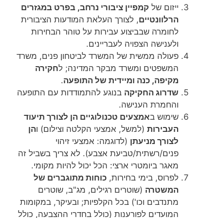
ייזום של
קמפיין ציבורי נרחב, בפרט במגזרים
הרלוונטיים
, לצורך העלאת המודעות הציבורית
לחומרה שבביצוע עבירות על טוהר הבחירות
ולענישה הצפויה לעבריינים.
פעולה ממשית של המשרד לביטחון פנים, משרד
המשפטים ומשרד מבקר המדינה; ל
חקירה
מקיפה, כנה ומיידית של התופעה
.
שדרוג החקיקה
בנוגע להתמודדות עם התופעה
והחמרת הענישה.
שימוש ב
אמצעים טכנולוגיים הן לצורך תיעוד
העבירות
(למשל, אמצעי הקלטה וצילום) ו
הן
לצורך מניעתן
(לדוגמה: אמצעי זיהוי
פנים/רשתית/טביעת אצבע). לא צריך בשביל זה
מאגר ביומטרי ארצי: הכל יכול להיות מקומי.
לפרוס, בימי בחירות,
כוחות מתוגברים של
המשטרה
(שוטרים רגילים, מג"ב, שוטרים
מתנדבים וכו') בכל הקלפיות; ובעיקר, במקומות
המועדים לפורענות (כולל בחדרי ההצבעה, כולל