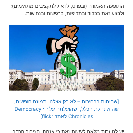
התופעה האמורה (ובפרט, לדאוג לתקציבים מתאימים);
ולבצע זאת בכבוד ובתקיפות, ברגישות ובנחישות.
[שחיתות בבחירות – לא רק אצלנו. תמונה חופשית,
שהיא נחלת הכלל, שהועלתה על ידי Democracy
Chronicles לאתר flickr]
יש לנו זכות מלאה לעשות זאת כי אנחנו, הציבור הרחב,