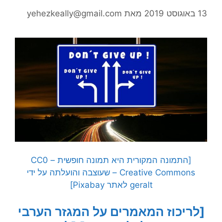
13 באוגוסט 2019
מאת
yehezkeally@gmail.com
[התמונה המקורית היא תמונה חופשית – CC0
Creative Commons – שעוצבה והועלתה על ידי
geralt לאתר Pixabay]
[לריכוז המאמרים על המגזר הערבי