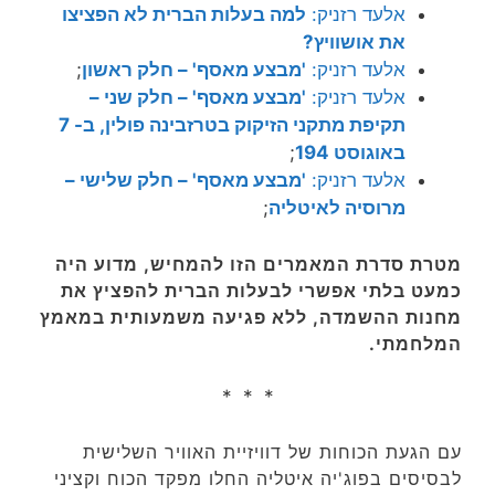
אלעד רזניק:
למה בעלות הברית לא הפציצו
את אושוויץ?
אלעד רזניק:
'מבצע מאסף' – חלק ראשון
;
אלעד רזניק:
'מבצע מאסף' – חלק שני –
תקיפת מתקני הזיקוק בטרזבינה פולין, ב- 7
באוגוסט 194
;
אלעד רזניק:
'מבצע מאסף' – חלק שלישי –
מרוסיה לאיטליה
;
מטרת סדרת המאמרים הזו להמחיש, מדוע היה
כמעט בלתי אפשרי לבעלות הברית להפציץ את
מחנות ההשמדה, ללא פגיעה משמעותית במאמץ
המלחמתי.
* * *
עם הגעת הכוחות של דוויזיית האוויר השלישית
לבסיסים בפוג'יה איטליה החלו מפקד הכוח וקציני