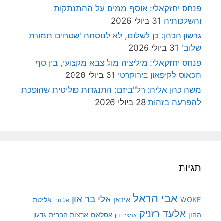
פנחס יחזקאלי: אוסף ממים על ההתנתקות
והשלכותיה
31 ביולי 2026
גרשון הכהן: כן לשלום, לא לנוסחה 'שטחים תמורת
שלום'
31 ביולי 2026
פנחס יחזקאלי: מיליציה מול צבא מקצועי, בין סף
הכאוס לקיפאון בירוקרטי
31 ביולי 2026
משה כהן אליה: רל"ביזם: התנגדות פוליטית שהופכת
להפרעה בזהות
28 ביולי 2026
תגיות
אבי הראל
אלי בר און
איראן
WOKE
אליטת
אליטה
אלעד רזניק
ההון
אסלאם
ארצות הברית
גדעון
אמציה חן