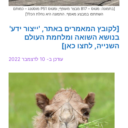
[בתמונה: מטוס – B17 מבצר מעופף; ומטוס P51 מוסטנג – כמותם
השתתפו במבצע מאסף. התמונה היא נחלת הכלל]
[לקובץ המאמרים באתר, 'ייצור ידע'
בנושא השואה ומלחמת העולם
השנייה, לחצו כאן]
עודכן ב- 10 לדצמבר 2022