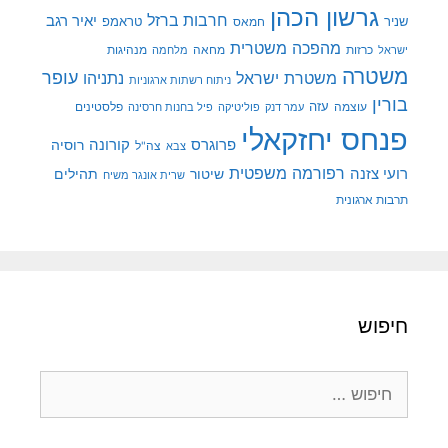
גרשון הכהן
חרבות ברזל
יאיר רגב
שניר
טראמפ
חמאס
מהפכה משטרית
מנהיגות
ישראל
כרזות
מחאה
מלחמה
משטרה
עופר
משטרת ישראל
נתניהו
ניתוח רשתות ארגוניות
בורין
עוצמה
עזה
פלסטינים
עמר דנק
פוליטיקה
פיל בחנות חרסינה
פנחס יחזקאלי
קורונה
פרוגרס
רוסיה
צה"ל
צבא
רפורמה משפטית
רועי צזנה
שיטור
תהילים
שרית אונגר משיח
תרבות ארגונית
חיפוש
חיפוש: