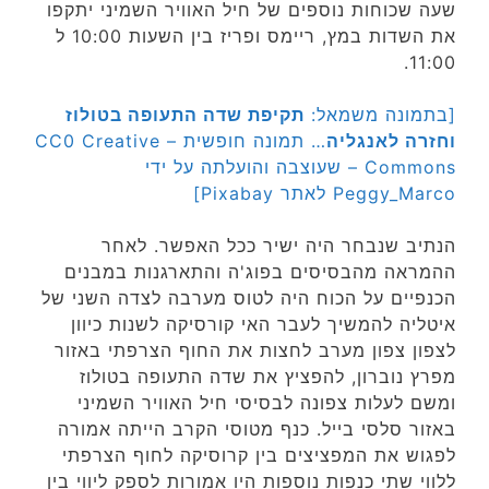
שעה שכוחות נוספים של חיל האוויר השמיני יתקפו
את השדות במץ, ריימס ופריז בין השעות 10:00 ל
11:00.
[בתמונה משמאל:
תקיפת שדה התעופה בטולוז
וחזרה לאנגליה
… תמונה חופשית – CC0 Creative
Commons – שעוצבה והועלתה על ידי
Peggy_Marco לאתר Pixabay]
הנתיב שנבחר היה ישיר ככל האפשר. לאחר
ההמראה מהבסיסים בפוג'ה והתארגנות במבנים
הכנפיים על הכוח היה לטוס מערבה לצדה השני של
איטליה להמשיך לעבר האי קורסיקה לשנות כיוון
לצפון צפון מערב לחצות את החוף הצרפתי באזור
מפרץ נוברון, להפציץ את שדה התעופה בטולוז
ומשם לעלות צפונה לבסיסי חיל האוויר השמיני
באזור סלסי בייל. כנף מטוסי הקרב הייתה אמורה
לפגוש את המפציצים בין קרוסיקה לחוף הצרפתי
ללווי שתי כנפות נוספות היו אמורות לספק ליווי בין