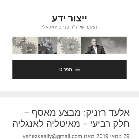
דלג
תוכן
ייצור ידע
האתר של ד"ר פנחס יחזקאלי
תפריט
אלעד רזניק: מבצע מאסף –
חלק רביעי – מאיטליה לאנגליה
29 במאי 2019
מאת
yehezkeally@gmail.com