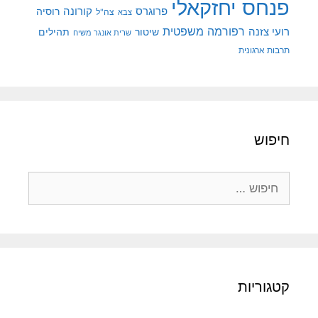
פנחס יחזקאלי
קורונה
פרוגרס
רוסיה
צה"ל
צבא
רפורמה משפטית
רועי צזנה
שיטור
תהילים
שרית אונגר משיח
תרבות ארגונית
חיפוש
חיפוש:
קטגוריות