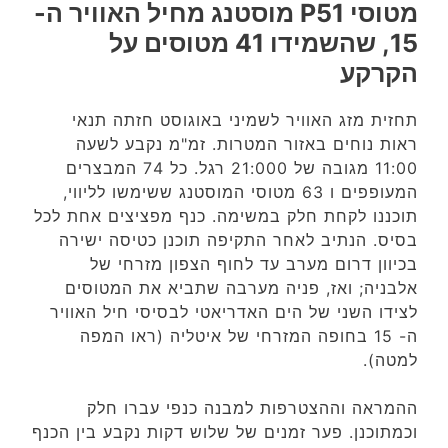
מטוסי P51 מוסטנג מחיל האוויר ה-
15, שהשמידו 41 מטוסים על
הקרקע
תחזית מזג האוויר לשמיני באוגוסט חזתה תנאי
ראות נוחים באזור המטרות. זמ"מ נקבע לשעה
11:00 מגובה של 21:000 רגל. כל 74 המבצרים
המעופפים ו 63 מטוסי המוסטנג ששימשו לליווי,
תוכננו לקחת חלק במשימה. כנף מפציצים אחת לכל
בסיס. הנתיב לאחר התקיפה תוכנן כטיסה ישירה
בכיוון דרום מערב עד לחוף הצפון מזרחי של
אלבניה; ואז, פניה מערבה שתביא את המטוסים
לצידו השני של הים האדריאטי לבסיסי חיל האוויר
ה- 15 בחופה המזרחי של איטליה (ראו המפה
למטה).
ההמראה וההצטרפות למבנה כנפי עברו חלק
וכמתוכנן. פער זמנים של שלוש דקות נקבע בין הכנף