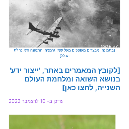
[בתמונה: מבצרים מעופפים מעל שמי גרמניה. התמונה היא נחלת
הכלל]
[לקובץ המאמרים באתר, 'ייצור ידע'
בנושא השואה ומלחמת העולם
השנייה, לחצו כאן]
עודכן ב- 10 לדצמבר 2022