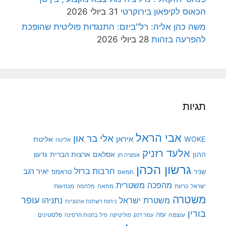
הכאוס לקיפאון בירוקרטי
31 ביולי 2026
משה כהן אליה: רל"ביזם: התנגדות פוליטית שהופכת
להפרעה בזהות
28 ביולי 2026
תגיות
אבי הראל
אלי בר און
איראן
WOKE
אליטת
אליטה
אלעד רזניק
ההון
אסלאם
ארצות הברית
גדעון
אמציה חן
גרשון הכהן
חרבות ברזל
יאיר רגב
שניר
טראמפ
חמאס
מהפכה משטרית
מנהיגות
ישראל
כרזות
מחאה
מלחמה
משטרה
עופר
משטרת ישראל
נתניהו
ניתוח רשתות ארגוניות
בורין
עוצמה
עזה
פלסטינים
עמר דנק
פוליטיקה
פיל בחנות חרסינה