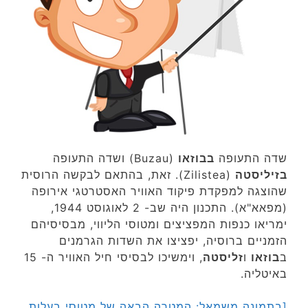
שדה התעופה
בבוזאו
(Buzau) ושדה התעופה
בזיליסטה
(Zilistea). זאת, בהתאם לבקשה הרוסית
שהוצגה למפקדת פיקוד האוויר האסטרטגי אירופה
(מפאא"א). התכנון היה שב- 2 לאוגוסט 1944,
ימריאו כנפות המפציצים ומטוסי הליווי, מבסיסיהם
הזמניים ברוסיה, יפציצו את השדות הגרמנים
ב
בוזאו
ו
זליסטה
, וימשיכו לבסיסי חיל האוויר ה- 15
באיטליה.
[בתמונה משמאל: המטרה הבאה של מטוסי בעלות