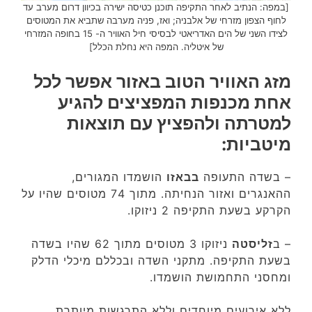
[במפה:
הנתיב לאחר התקיפה תוכנן כטיסה ישירה בכיוון דרום מערב עד
לחוף הצפון מזרחי של אלבניה; ואז, פניה מערבה שתביא את המטוסים
לצידו השני של הים האדריאטי לבסיסי חיל האוויר ה- 15 בחופה המזרחי
של איטליה
. המפה היא נחלת הכלל]
מזג האוויר הטוב באזור אפשר לכל
אחת מכנפות המפציצים להגיע
למטרתה ולהפציץ עם תוצאות
מיטביות:
–
בשדה התעופה
בבאזו
הושמדו המגורים,
ההאנגרים ואזור הנחיתה. מתוך 74 מטוסים שהיו על
הקרקע בשעת התקיפה 2 ניזוקו.
–
ב
זליסטה
ניזוקו 3 מטוסים מתוך 62 שהיו בשדה
בשעת התקיפה. מתקני השדה ובכללם מיכלי הדלק
ומחסני התחמושת הושמדו.
ללא אירועים מיוחדים וללא התרגשות מיותרת,