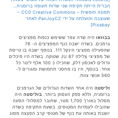
הברית הייתה תקיפת שני שדות תעופה ברומניה…
תמונה חופשית – CC0 Creative Commons –
שעוצבה והועלתה על ידי PanJoyCZ לאתר
Pixabay]
בבוזאו
היה שדה עפר ששימש כנפות מפציצים
גרמנים. בשדה ישבה כנף המפציצים ה- 76
שהפעילה מפציצי הינקל 111. בנוסף ישבה בו טייסת
של מפציצי צלילה JU 87 שטוקה. בשדה היו מיכלים
גדולים לאכסון דלק, שהכילו כ 100 אלף ליטר כל
אחד. בנוסף, היו בו מחסני תחמושת ומגורים ל-
560 אנשי צוות.
זליסטה
היה אחד השדות הגדולים של הגרמנים
ברומניה, וללא ספק העסוק ביותר.
בזליסטה
היה
מסלול באורך 1,700 מטר, שחובר למסלולי הסעה
שהובילו לעמדות המטוסים. בשעת התקיפה בשדה
יושבת באותה עת כנף של מטוסי קרב הפצצה מסוג