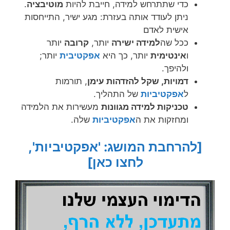
כדי שתתרחש למידה, חייבת להיות
מוטיבציה
.
ניתן לעודד אותה בעזרת: מגע ישיר, התייחסות
אישית לאדם
ככל שה
למידה ישירה
יותר,
קרובה
יותר
ו
אינטימית
יותר, כך היא
אפקטיבית
יותר;
ולהיפך.
דמויות, שקל להזדהות עימן
, תורמות
ל
אפקטיביות
של התהליך.
טכניקות למידה מגוונות
מעשירות את הלמידה
ומחזקות את ה
אפקטיביות
שלה.
[להרחבת המושג: 'אפקטיביות',
לחצו כאן]