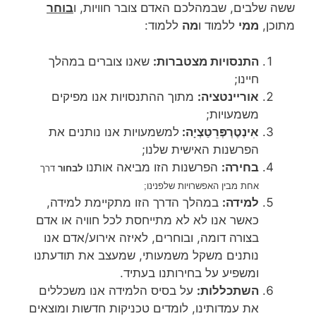
ששה שלבים, שבמהלכם האדם צובר חוויות, ו
בוחר
מתוכן,
ממי
ללמוד ו
מה
ללמוד:
התנסויות מצטברות:
שאנו צוברים במהלך
חיינו;
אוריינטציה:
מתוך ההתנסויות אנו מפיקים
משמעויות;
אִינְטֶרְפְּרֵטַצְיָה:
למשמעויות אנו נותנים את
הפרשנות האישית שלנו;
בחירה:
הפרשנות הזו מביאה אותנו
לבחור
דרך
אחת מבין האפשרויות שלפנינו;
למידה:
במהלך הדרך הזו מתקיימת למידה,
כאשר אנו לא לא מתייחסת לכל חוויה או אדם
בצורה דומה, ובוחרים, לאיזה אירוע/אדם אנו
נותנים משקל משמעותי, שמעצב את תודעתנו
ומשפיע על בחירותנו בעתיד.
השתכללות:
על בסיס הלמידה אנו משכללים
את עמדותינו, לומדים טכניקות חדשות ומוצאים