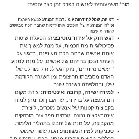
מוח' משמעותית לאנשיה בפרק זמן קצר יחסית:
דמויות, שקל להזדהות עימן:
דמות המנהיג כנושא הערצה
ופולחן המנהיגות שלו הופכים אותו לדמות שחברי הכת מבקשים
להזדהות עימה.
דגש חזק על עידוד מוטיבציה
: הפעלת שיטות
פסיכולוגיות מתוחכמות, על מנת למשוך את
אותם אנשים שבהם הכת מעוניינת, בדגש על
העיתוי הנכון בחייהם של אנשים. על מנת למנוע
'רעשים מיותרים', ניתן דגש לניתוק מוחלט של
האדם מסביבתו החיצונית ומן השגרה הקודמת
שלו, והחלפתה בשגרה שונה.
למידה ישירה,
קרובה
ו
אינטימית:
יצירת מקום
חם ומפצה על בדידות, עד אבדן וכדומה; למידה
בקבוצות קטנות של אנשים מוכרים, ליצירת
אינטראקציה נכונה. גורמים מפריעים מורחקים
מהקבוצה, על מנת של יחבלו בתהליך הלימוד.
טכניקות למידה מגוונות:
הכת עושה שימוש
בכללים נוקשים שקבעו מנהיגי הכת ,ו"סנקציות "