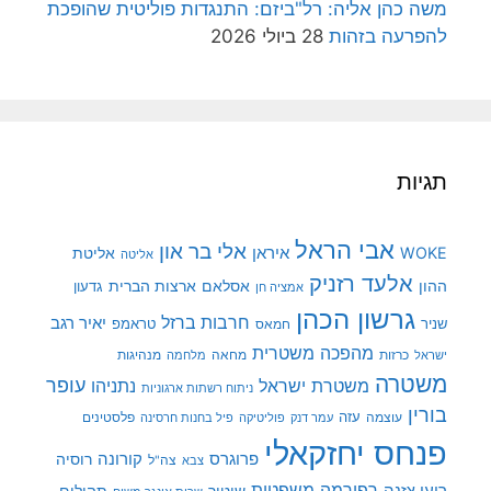
משה כהן אליה: רל"ביזם: התנגדות פוליטית שהופכת
להפרעה בזהות
28 ביולי 2026
תגיות
אבי הראל
אלי בר און
איראן
WOKE
אליטת
אליטה
אלעד רזניק
ההון
אסלאם
ארצות הברית
גדעון
אמציה חן
גרשון הכהן
חרבות ברזל
יאיר רגב
שניר
טראמפ
חמאס
מהפכה משטרית
מנהיגות
ישראל
כרזות
מחאה
מלחמה
משטרה
עופר
משטרת ישראל
נתניהו
ניתוח רשתות ארגוניות
בורין
עוצמה
עזה
פלסטינים
עמר דנק
פוליטיקה
פיל בחנות חרסינה
פנחס יחזקאלי
קורונה
פרוגרס
רוסיה
צה"ל
צבא
רפורמה משפטית
רועי צזנה