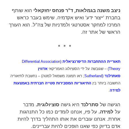
ניצב משנה בגמלאות, ד"ר פנחס יחזקאלי
הוא שותף
בחברת 'ייצור ידע' ואיש אקדמיה. שימש בעבר כראש
המרכז למחקר אסטרטגי ולמדניות של צה"ל. הוא העורך
הראשי של אתר זה.
* * *
תאוריית ההתחברות הדיפרנציאלית
(Differential Association
Theory)
– שגובשה על ידי הסוציולוג האמריקאי
אדווין
סאתרלנד
(Sutherland
; ראו תמונה משמאל למטה) – נחשבת לתיאוריה
החשובה ביותר בין
התיאוריות המסבירות סטייה חברתית באמצעות
למידה
.
הגישה של
סתרלנד
היא גישה
סוציולוגית.
מדבר
על
למידה.
על פיו, אנחנו לומדים כמו כל התנהגות
אחרת. אנחנו עוברים את אותו התהליך בדרך להיות
אדם בדיוק כפי שאנו הופכים להיות עבריינים.