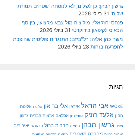
גרשון הכהן: כן לשלום, לא לנוסחה 'שטחים תמורת
שלום'
31 ביולי 2026
פנחס יחזקאלי: מיליציה מול צבא מקצועי, בין סף
הכאוס לקיפאון בירוקרטי
31 ביולי 2026
משה כהן אליה: רל"ביזם: התנגדות פוליטית שהופכת
להפרעה בזהות
28 ביולי 2026
תגיות
אבי הראל
אלי בר און
איראן
WOKE
אליטת
אליטה
אלעד רזניק
ההון
אסלאם
ארצות הברית
גדעון
אמציה חן
גרשון הכהן
חרבות ברזל
יאיר רגב
שניר
טראמפ
חמאס
מהפכה משטרית
מנהיגות
ישראל
כרזות
מחאה
מלחמה