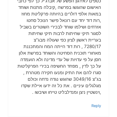
כספים לאירגון הפשע של אברג'יל כך לפי כתבי
האישום שהוגשו בפרשה ,קיבלה מתנות ושוחד
במאות אלפי דולרים בהיותה פרקליטת מחוז
,רות דוד יחד עם רונאל פישר הנוכל סחטו
אזרחים ושילמו שוחד לבכירי השוטרים בשביל
לסגור תיקי שחיתות לרבות תיקי שחיתות
בעריית ראשון לציון כפי שעולה מבג"צ
7280/17 , רות דוד הייתה המח והמתכננת
מאחורי תוכנית הסחיטה והשוחד בפרשת אלון
חסן על פי עדויות של עדי מדינה ולא הועמדה
על כך לדין , מפחד החשיפה בכירי הפרקליטות
סגרו להם את התיק ומנעו חקירה מטהרת ,
בג"צ 3049/16 שהוגש נגדה נדחה וכולם
מגלגלים עיניים . את כל זה ידעו איילת שקדו
,וינשטיין ניצן ומנדלבליט טייחו ושיבשו .
Reply