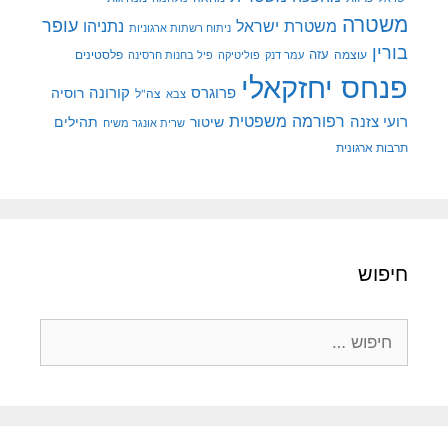
משטרה
עופר
משטרת ישראל
נתניהו
ניתוח רשתות ארגוניות
בורין
עוצמה
עזה
פלסטינים
עמר דנק
פוליטיקה
פיל בחנות חרסינה
פנחס יחזקאלי
קורונה
פרוגרס
רוסיה
צה"ל
צבא
רפורמה משפטית
רועי צזנה
שיטור
תהילים
שרית אונגר משיח
תרבות ארגונית
חיפוש
חיפוש: