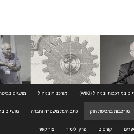
ם במורכבות ובניהול (WIKI)
מורכבות בניהול
מושגים בביטחון ל
מורכבות באכיפת חוק
כתב העת משטרה וחברה
מושגים בחינוך
פרים
קורסים
פרקי לימוד
צור קשר