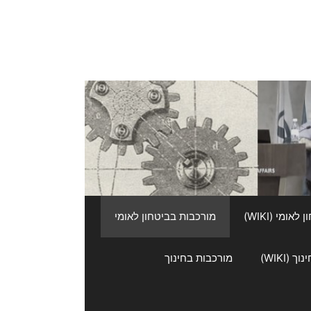
אומי (WIKI)
מורכבות בביטחון לאומי
 (WIKI)
מורכבות בחינוך