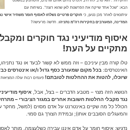
הבא: "שכל אחד שייקח את הפרשנות לאן שהוא רוצה". בשיחות עם
עיתונאים לאחר מכן נטען, כי
חוקרים פרטיים נשלחו לאסוף חומר משחיר אישי נג
המדינה, המעורבים בחקירות רה"מ נתניהו
. חדשה מרעישה?
איסוף מודיעיני נגד חוקרים ומקבל
מתקיים על העת!
טלו קורה מבין עיניכם – וזה ממש לא קשור לבעד או נגד נתניהו
האינטרסים:
בכל מקום שמעורב כסף גדול ו/או אינטרסים כבד
שיוכלו, להטות את ההחלטות לטובתם!
פעמים רבות
עולה
המציאות
הנושא הזה מצוי – מטבע הדברים – בצל, אבל,
איסוף מודיעיני 
נגד מקבלי החלטות חשובות אחרים במגזר הציבורי – מתרח
הכולל כל מה שקיים באינטרנט על אדם מסוים (למשל, מחקר עו
והמעגלים הסובבים אותו); ובמידת הצורך גם סמוי.
נדגיש: איסוף חומר על אדם איננו עבירה כשלעצמה. מותר לאסוף