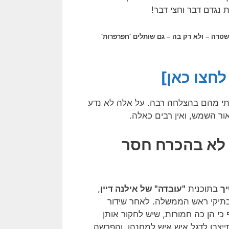
 נגדם דבר וחצי דבר!
טרה – ולא רק בה – גם שותלים 'חפרפרות'
חצו כאן]
י מהם בהצלחה רבה. על אלה לא נדע
ור השמש, ואין רבים כאלה.
 לא בהכרח חסר
יך
בתוכנית
"עובדה" של אילנה דיין
,
 בתיקי ראש הממשלה. לאחר שידור
 כי הן כה חמורות, שיש לחקור אותן
תייצבו לדגל איש איש למחנהו, והפרשה