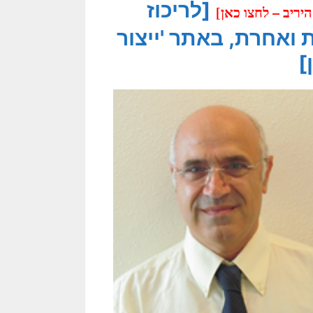
[לריכוז
ריב – לחצו כאן]
ואחרת, באתר 'ייצור
]