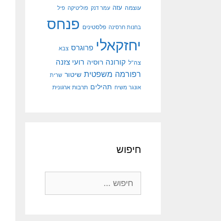
עוצמה
עזה
עמר דנק
פוליטיקה
פיל
פנחס
פלסטינים
בחנות חרסינה
יחזקאלי
פרוגרס
צבא
קורונה
רועי צזנה
רוסיה
צה"ל
רפורמה משפטית
שיטור
שרית
תהילים
אונגר משיח
תרבות ארגונית
חיפוש
חיפוש: