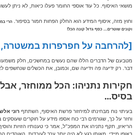
מושאי האיסוף. כל עוד אוספי החומר פעלו כיאות, לא ניתן לעשות
וחוץ מזה, איסוף המידע הוא החלק הפחות חמור בסיפור.
הרי במש
וקונים שוטרים… כסף גדול קונה הכל!
[להרחבה על חפרפרות במשטרה, ל
מטבעם של הדברים הללו שהם נעשים במחשכים, חלק משמעות
דבר. רק ידיעה פה וידיעה שם, וכמובן, את הכשלים שנחשפים לא
חקירות נתניהו: הכל ממוחזר, אבל
בסיס…
בעיתוי נוח מבחינתו למיחזור פרשת האיסוף, השתתף
רוני אלש
וחזר על כך, שגורמים רבי כוח אספו מידע על חוקרים שעוסקים
הריאיון, תקף נתניהו את המפכ"ל, אמר כי טענותיו הזויות והוסיף
באופן מיידי. מאותו רגע לא היה יותר ערך לעובדות. האוהדים ה