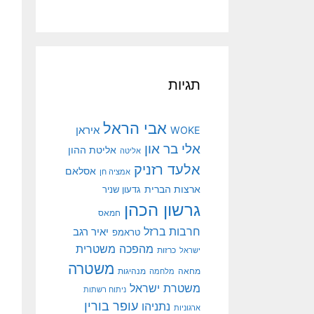
תגיות
אבי הראל
איראן
WOKE
אלי בר און
אליטת ההון
אליטה
אלעד רזניק
אסלאם
אמציה חן
ארצות הברית
גדעון שניר
גרשון הכהן
חמאס
חרבות ברזל
יאיר רגב
טראמפ
מהפכה משטרית
ישראל
כרזות
משטרה
מנהיגות
מחאה
מלחמה
משטרת ישראל
ניתוח רשתות
עופר בורין
נתניהו
ארגוניות