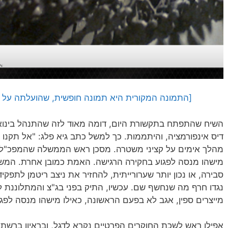
[התמונה המקורית היא תמונה חופשית, שהועלתה על ידי Irene Perinoo לאתר ckr
דיס אינפורמציה, והיתממות. כך למשל כתב גיא פלג: "אל תקנו
מהלך אימים על קציני משטרה. מסכן ראש הממשלה שהמפכ"ל עו
מישהו מנסה לפגוע בחקירה הרגישה. האמת כמובן אחרת. המ
סבירה, או נכון יותר שערורייתית, להחזיר את ניצב ריטמן לתפק
נגדו חרף מה שנחשף שם. עכשיו, התיק בפני בג"צ והמתלוננת 
מייצרים ספין, אגב לא בפעם הראשונה, כאילו מישהו מנסה לפגו
אפילו ראש לשכת החוקרים הפרטיים נקרא לדגל, ובראיון ברשת ב