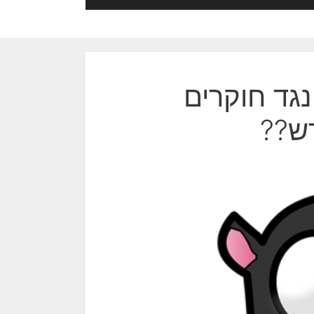
נגד חוקרים
דש??