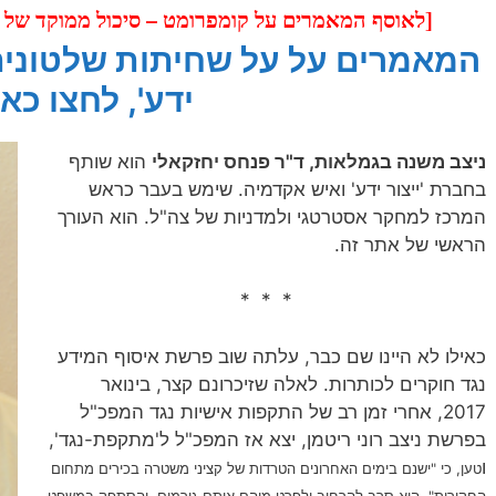
[לאוסף המאמרים על קומפרומט – סיכול ממוקד של הי
המאמרים על על שחיתות שלטונית 
ידע', לחצו כאן
ניצב משנה בגמלאות, ד"ר פנחס יחזקאלי
הוא שותף
בחברת 'ייצור ידע' ואיש אקדמיה. שימש בעבר כראש
המרכז למחקר אסטרטגי ולמדניות של צה"ל. הוא העורך
הראשי של אתר זה.
* * *
כאילו לא היינו שם כבר, עלתה שוב פרשת איסוף המידע
נגד חוקרים לכותרות. לאלה שזיכרונם קצר, בינואר
2017, אחרי זמן רב של התקפות אישיות נגד המפכ"ל
בפרשת ניצב רוני ריטמן, יצא אז המפכ"ל ל'מתקפת-נגד',
ו
טען, כי "ישנם בימים האחרונים הטרדות של קציני משטרה בכירים מתחום
החקירות". הוא סרב להרחיב ולפרט מיהם אותם גורמים, והסתפק במשפט