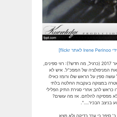
fli]
השיח שהתפתח בתקשורת היום, דומה מאוד לזה שהתנהל בינואר 2017 (כרגיל, מה חדש?): רווי ספינים,
 את המניפולציה של המפכ"ל. איש לא
שה ספין על הראש שלו ורומז כאילו
שטרה במצוקה בעקבות החלטה בלתי
ידו כראש להב אחרי סגירת התיק הפלילי
לא מפסיקה להלחם. אז מה עושים?
ע בניצב הבכיר….".
' סיפר כי ערך בדיקה ולא מצא