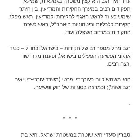
עו"ד יאיר רגב הוא קצין משטרה בגמלאות, שמילא
תפקידים רבים במערך החקירות והמודיעין. בין היתר
שימש כעוזר לראש האגף לחקירות ולמודיעין, ראש מפלג
חקירות כלכליות וביטחוניות ביאחב"ל, ראש לשכת
החקירות במרחב השפלה ועוד.
רגב ניהל מספר רב של חקירות – בישראל ובחו"ל – כנגד
ארגוני הפשיעה הפעילים בישראל, ופענח מקרי שוד
ורצח רבים.
הוא משמש כיום כעורך דין פרטי (משרד עורכי-דין‏ יאיר
רגב ושות'); וכמרצה בסוגיות של חוק ופשיעה.
.
* * *
סברין סעדי
היא שוטרת במשטרת ישראל. היא בת