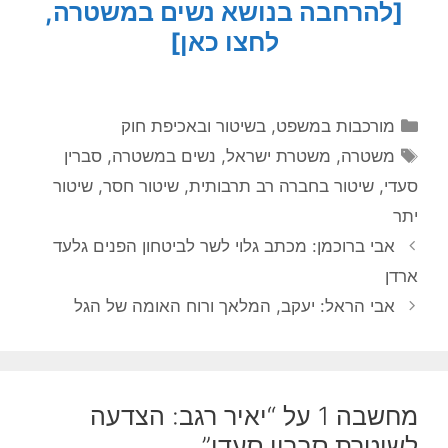
[להרחבה בנושא נשים במשטרה,
לחצו כאן]
קטגוריות
מורכבות במשפט, בשיטור ובאכיפת חוק
תגיות
משטרה
,
משטרת ישראל
,
נשים במשטרה
,
סברין
סעדי
,
שיטור בחברה רב תרבותית
,
שיטור חסר
,
שיטור
יתר
אבי ברוכמן: מכתב גלוי לשר לביטחון הפנים גלעד
ארדן
אבי הראל: יעקב, המלאך ורוח האומה של הגל
מחשבה 1 על “יאיר רגב: הצדעה
לשוטרת סברין סעדי”