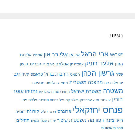
תגיות
אבי הראל
אלי בר און
איראן
WOKE
אליטת
אליטה
אלעד רזניק
ההון
אסלאם
ארצות הברית
גדעון
אמציה חן
גרשון הכהן
חרבות ברזל
יאיר רגב
שניר
טראמפ
חמאס
מהפכה משטרית
מנהיגות
ישראל
כרזות
מחאה
מלחמה
משטרה
עופר
משטרת ישראל
נתניהו
ניתוח רשתות ארגוניות
בורין
עוצמה
עזה
פלסטינים
עמר דנק
פוליטיקה
פיל בחנות חרסינה
פנחס יחזקאלי
קורונה
פרוגרס
רוסיה
צה"ל
צבא
רפורמה משפטית
רועי צזנה
שיטור
תהילים
שרית אונגר משיח
תרבות ארגונית