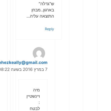
ש"גדלה"
בארגון..מבחן
התוצאה עליה…
Reply
yehezkeally@gmail.com
7 במרץ 2016 בשעה 08:22
מיה
ויינשטיין
:
לבטח