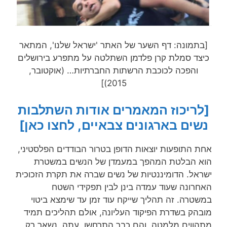
[בתמונה: דף השער של האתר 'ישראל שלנו', המתאר
כיצד סמלת קרן פלדמן השתלטה על מתפרע בירושלים
והפכה לכוכבת הרשתות החברתיות… (אוקטובר,
2015)]
[לריכוז המאמרים אודות השתלבות
נשים בארגונים צבאיים, לחצו כאן]
אחת התופעות יוצאות הדופן בטרור הבודדים הפלסטיני,
הוא הבלטת המהפך במעמדן של הנשים במשטרת
ישראל. הדומיננטיות של נשים שברה את תקרת הזכוכית
האחרונה שעוד עמדה בינן לבין תפקידי השטח
במשטרה. זה תהליך שייקח עוד זמן עד שימצא ביטוי
מובהק בשדרת הפיקוד העליונה, אולם תהליכים תמיד
מתהווים מלמטה, והם כבר התרחשו. עתה, נשאר רק