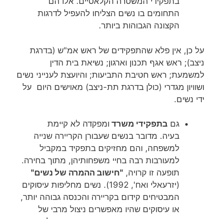
בתפקידי המשטרה הקלאסיים. אלו הם
התחומים בו נשים הצליחו להעפיל לדרגות
הקצונה הגבוהות ביותר.
על כן, אין פלא שהתפקידים של ראש אמ"ש (בדרגת
ניצב); ראש אגף תכנון וארגון; נשיאת בית הדין
למשמעת; ראש חטיבת התביעות; והיועצת לענייני נשים
ושוויון מגדרי (כולן בדרגת תת-ניצב) מאוישים היום על
ידי נשים.
גם
בתפקידי משרד
ומפקדה לא קיימת
בעיה. מדובר בנשים שעבורן הקריירה שנייה
למשפחה, והם מחזיקים בתפקיד במקביל
למעורבות רבה בחיי משפחותיהן, מתוך בחירה.
תופעה זו קרויה,
"חישוב ההמרה של נשים"
(יזרעאלי ואח', 1992). נשים מחליפות עיסוקים
המבטיחים קידום בקריירה והכנסה גבוהה יותר,
או עיסוקים שהיו מאפשרים ניצול מרבי של