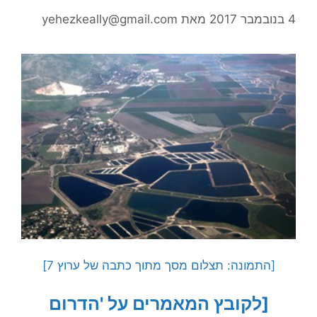
4 בנובמבר 2017
מאת
yehezkeally@gmail.com
[התמונה: תצלום מסך מתוך כתבה של ערוץ 7]
[לקובץ המאמרים על 'הדרום