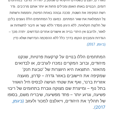
מגודרים,
הצצים בשטחים החקלאיים שמסביב לגדרה.
מדובר במתחמים
דומים, הבנויים באותו האופן ומכילים פחות או יותר אותם מרכיבים. גדר
רשת המקיפה את השטח, סככה גבוהה באחת הפינות, וחממות ורשתות
צל הממלאות את שאר המתחם. כמעט כל המתחמים הללו נעוצים בליבן
של חלקות חקלאיות, ללא היגיון מסדר וללא קשר או חיבור לתשתיות או
לאזור, ולרובם אין היתרי בנייה או אישורים אחרים הנדרשים. יתרה מכך –
הגדרות והמבנים הוקמו בדרך כלל ללא ההסכמה הנדרשת ושלא כדין
(ביגמן, 2017)
.
המתחמים הללו בנויים על קרקעות פרטיות, שנקנו
מיהודים, וברוב המקרים נמכרו לערבים, או לבדואים
מהאזור. התוצאה היא היווצרות של 'טבעת חנק'
שמקיפה את היישובים באזור גדרה – קדרון, מועצה
אזורית ברנר, ואף את שטחי הגישה לבסיס חיל האוויר
בתל נוף – ומייצרת שם מצוקה גוברת בתחומים של ריבוי
פשיעה, וגרוע יותר – פחד מפשיעה, שיבריח משם, בסופו
של תהליך את היהודים, וייאלצם למכור ולעזוב
(ביגמן,
.
2017)