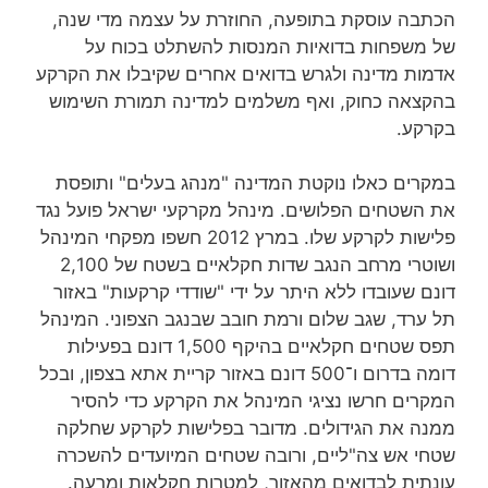
הכתבה עוסקת בתופעה, החוזרת על עצמה מדי שנה,
של משפחות בדואיות המנסות להשתלט בכוח על
אדמות מדינה ולגרש בדואים אחרים שקיבלו את הקרקע
בהקצאה כחוק, ואף משלמים למדינה תמורת השימוש
בקרקע.
במקרים כאלו נוקטת המדינה "מנהג בעלים" ותופסת
את השטחים הפלושים. מינהל מקרקעי ישראל פועל נגד
פלישות לקרקע שלו. במרץ 2012 חשפו מפקחי המינהל
ושוטרי מרחב הנגב שדות חקלאיים בשטח של 2,100
דונם שעובדו ללא היתר על ידי "שודדי קרקעות" באזור
תל ערד, שגב שלום ורמת חובב שבנגב הצפוני. המינהל
תפס שטחים חקלאיים בהיקף 1,500 דונם בפעילות
דומה בדרום ו־500 דונם באזור קריית אתא בצפון, ובכל
המקרים חרשו נציגי המינהל את הקרקע כדי להסיר
ממנה את הגידולים. מדובר בפלישות לקרקע שחלקה
שטחי אש צה"ליים, ורובה שטחים המיועדים להשכרה
עונתית לבדואים מהאזור, למטרות חקלאות ומרעה.