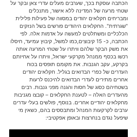
הכתבה עוסקת בכך, שערבים מעלים עדרי צאן ובקר על
שטחי מרעה של המדינה ללא אישור, מתנכלים
ומבריחים חקלאים יהודים במסווה של פעילות פלילית
"שגרתית". החקלאים היהודים פורשים בשל הנזקים
הכלכליים ומשתלטים למעשה על אדמות אלה. לפי
הכתבה, כ- 15 קיבוצים,כמו למשל, קיבוץ עמיעד, חיסלו
את משק הבקר שלהם וויתרו על שטחי המרעה אותה
רכשו בכסף ממנהל מקרקעי ישראל, וויתרו על אחיזתם
בקרקע, עקב הגנבות. את מקומם תופסים בכוח
העדרים של כפרי הבדואים בגליל. חקלאים יהודים
אחרים מתירים לעדרי הבדואים להיכנס לרעות
בשטחיהם כסוג של חסות והגנה מפני גנבות. רבים
מהעדרים האלה – לטענת החקלאים – קובצו מגניבות
מחקלאים יהודיים אחרים. בנוסף, פולשים בעלי עדרים
ערבים לקרקעות המנהל ומתבססים בהם, כשאין מי
שיפעל נגדם בנחרצות ובאופן אפקטיבי: