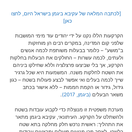
[לכתבה המלאה של עקיבא ביגמן בישראל היום, לחצו
כאן]
הקרקעות הללו נקנו על ידי יהודים עוד מימי המושבות
שלפני קום המדינה, במקרים רבים הן מוחזקות
ב"מושע" – כלומר בבעלות משותפת לכמה אנשים
ולעתים, לכמה עשרות – החולקים את הבעלות בחלקות
הקרקע, אך בלי שביצעו פרצלציה וללא שחילקו ביניהם
את השטח לחלקות משנה. המשמעות היא שכל גרגיר
שייך לכמה בעלים ואי אפשר לבצע פעולות בשטח – כגון
גידול, גידור או הקמת חממות – ללא אישור בכתב
משאר הבעלים
(ביגמן, 2017)
.
מערכת משפטית זו מנוצלת כדי לקבוע עובדות בשטח
ולהשתלט על הקרקע. העיתונאי, עקיבא ביגמן מתאר
את התהליך: ראשית נרכש חלק מחלקה בתא שטח
כלשהו, לאחר מכן מגיעים פועלים ומבצעים עבודות