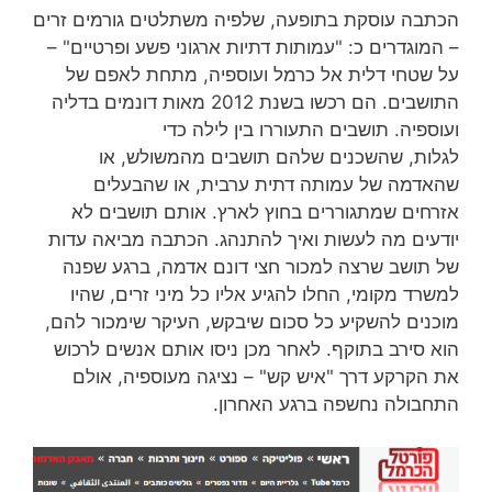
הכתבה עוסקת בתופעה, שלפיה משתלטים גורמים זרים
– המוגדרים כ: "עמותות דתיות ארגוני פשע ופרטיים" –
על שטחי דלית אל כרמל ועוספיה, מתחת לאפם של
התושבים. הם רכשו בשנת 2012 מאות דונמים בדליה
ועוספיה. תושבים התעוררו בין לילה כדי
לגלות, שהשכנים שלהם תושבים מהמשולש, או
שהאדמה של עמותה דתית ערבית, או שהבעלים
אזרחים שמתגוררים בחוץ לארץ. אותם תושבים לא
יודעים מה לעשות ואיך להתנהג. הכתבה מביאה עדות
של תושב שרצה למכור חצי דונם אדמה, ברגע שפנה
למשרד מקומי, החלו להגיע אליו כל מיני זרים, שהיו
מוכנים להשקיע כל סכום שיבקש, העיקר שימכור להם,
הוא סירב בתוקף. לאחר מכן ניסו אותם אנשים לרכוש
את הקרקע דרך "איש קש" – נציגה מעוספיה, אולם
התחבולה נחשפה ברגע האחרון.