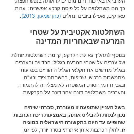
הערבי או באי כוחו והם מוכרים לו אותה בנפש חפצה.
כך הם משתלטים על כל פיסת קרקע אפשרית: יערות,
פארקים, ואפילו ביובים ונחלים
(כהן שמעון, 2013)
.
השתלטות אקטיבית על שטחי
המרעה שבאחריות המדינה
בנוסף לתהליך גאולת הקרקע, קיימת השתלטות זוחלת
של ערבים על שטחי המרעה בגליל: הבדווים והערבים
בגליל מתישים את חקלאי הגליל היהודיים בפגיעות
מתמשכות ברכוש, שריפות, בהשחתת ציוד ובע"ח,
ובגביית דמי חסות. המשטרה לא מצליחה להתמודד,
והערבים משתלטים דונם אחר דונם על הקרקעות.
בשל העניין שתופעה זו מעוררת, סברתי שיהיה
נכון לנסות ולהבליט אותה, באמצעות ריכוז הכתבות
שהופיעו עד היום בתקשורת הישראלית בסוגיה
זו.
להלן הכתבות אותן איתרתי בסדר יורד, לפי זמן