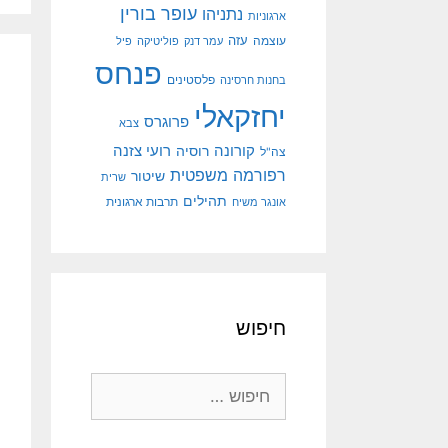
עופר בורין
נתניהו
ארגוניות
עוצמה
עזה
עמר דנק
פוליטיקה
פיל
פנחס
פלסטינים
בחנות חרסינה
יחזקאלי
פרוגרס
צבא
קורונה
רועי צזנה
רוסיה
צה"ל
רפורמה משפטית
שיטור
שרית
תהילים
אונגר משיח
תרבות ארגונית
חיפוש
חיפוש: