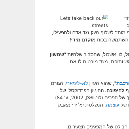
חד
י מותר לשלוף נשק נגד אדם ולהפעילו,
 השתמשה בכוח
מוקדם מידי
!
 לוי אשכול, שהסביר שלהיות
"שמשון
ש ותופת, מצד מורטים לו את
ורכבת
"
, שהוא היגיון
לא-ליניארי
, הגורם
 להיפוכה.
ההיגיון הפרדוקסלי של
מורכבת מעוות כל פעולה הגיונית, וגורם שוב ושוב להיפוך של הפכים (לוטוואק, 2002, ע' 84).
ם של
עוצמה
, הנשלטת על ידי מאבק
 הבולט של המפגינים הצעירים,