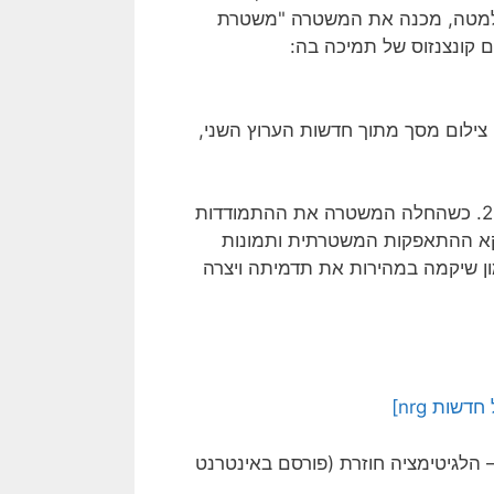
 שלמטה, מכנה את המשטרה "משטרת
 קונצנזוס של תמיכה בה:
צילום מסך מתוך חדשות הערוץ השני,
דוגמה נוספת בישראל היה בעת הפגנות האתיופים באמצע 2015. כשהחלה המשטרה את ההתמודדות
וקא ההתאפקות המשטרתית ותמונות
 שיקמה במהירות את תדמיתה ויצרה
שות nrg]
הלגיטימציה חוזרת (פורסם באינטרנט