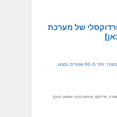
פרדוקסלי של מערכת
אן]
יואב זיתון ואלישע בן קימון (2017), הסתיים מבצע פינוי עמונה: יותר מ-60 שוטרים נפצעו,
טרה
,
פרדוקס
,
שימוש בכוח
,
שמשון הנעבך