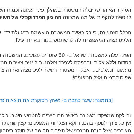
הסיקור האוהד שקיבלה המשטרה במהלך פינוי עמונה וכמות הש
לנוספת לתקפות של מה שמכונה
ההיגיון הפרדוקסלי של השימ
הכלל הזה גורס, כי רק כאשר המשטרה מואשמת ב"אוזלת יד", ש
הלגיטימציה המאפשרת לה להשתמש בכוח באורח יעיל!
הפינוי עלה למשטרת ישראל ב- 60 שוטרים
קסדות וללא אלות, ובכניסה לעפרה צולמנו חוליגנים צעירים ה
מעמונה ונמלטים… אבל, המשטרה השיגה לגיטימציה ואהדה ציב
שפיכות דמים אצל המפונים!
[בתמונה: שער כתבה ב- ynet הסוקרת את תוצאות פינוי עמונה, ב- 2 בפברואר 2017]
זה לקח שמפקדי משטרה באשר הם חייבים להטמיע היטב. כולם י
אין כל צורך לנופף בהם. דווקא הצלחות המפגינים: קצין שותת 
מעוררים אצל הזרם המרכזי של הציבור תחושה של חוסר ביטחון, 