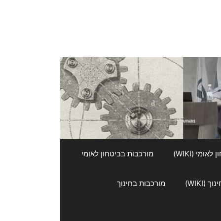
אומי (WIKI)
מורכבות בביטחון לאומי
 (WIKI)
מורכבות בחינוך