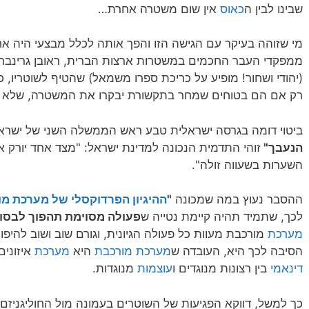
שבינו לבין ה
כאוס
אין שום משטרה אחרת…
מי שזוהה בעיקר עם הגישה הזו והפך אותה לכלל מבצעי היה א
ממפקדי העבר החכמים במשטרות ארצות הברית, ראובן גרינברג
(יהודי ושחור! מופיע על כריכת ספרו משמאל) שהטיף לשוטריו, כ
רק אם הם בטוחים שמחר בתקשורת יבקרו את המשטרה, שלא
ביטוי דומה בגרסה ישראלית טבע ראש הממשלה השני של ישראל,
הנעבך"
זוהי התדמית הנכונה למדינת ישראל: "מצד אחד יורק א
השערות בשעווה זולה".
ההסבר נעוץ במה שמכונה
"
ההיגיון הפרדוקסלי של מערכת מ
לכך, שתמיד תהיה קיימת נטייה ש
פעולה מסוימת תהפוך לבסוף
מערכת
הסיבה לכך היא, העובדה ש
מערכת מורכבת
היא
מערכת
איזוני
דינאמי
בין רצונות מנוגדים ו
עוצמות
מנוגדות.
כך למשל, דווקא הפגיעות של השוטרים בעמונה מול החוליגניזם