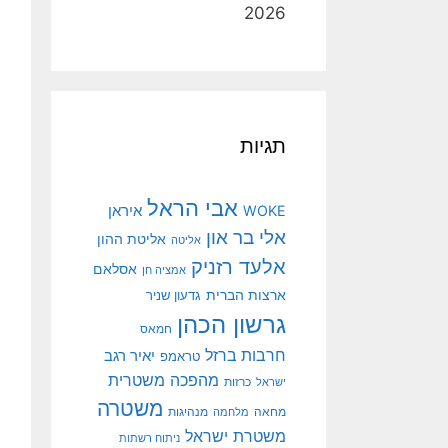
2026
תגיות
אבי הראל
איראן
WOKE
אלי בר און
אליטת ההון
אליטה
אלעד רזניק
אסלאם
אמציה חן
ארצות הברית
גדעון שניר
גרשון הכהן
חמאס
חרבות ברזל
יאיר רגב
טראמפ
מהפכה משטרית
ישראל
כרזות
משטרה
מנהיגות
מחאה
מלחמה
משטרת ישראל
ניתוח רשתות