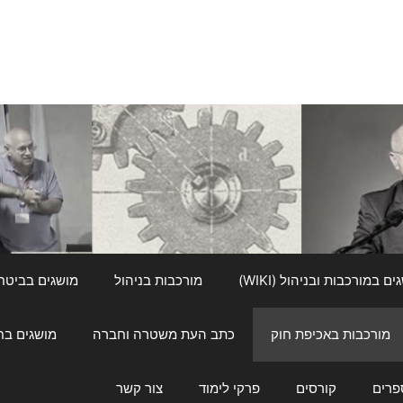
ם במורכבות ובניהול (WIKI)
מורכבות בניהול
מושגים בביטחון ל
מורכבות באכיפת חוק
כתב העת משטרה וחברה
מושגים בחינוך
פרים
קורסים
פרקי לימוד
צור קשר