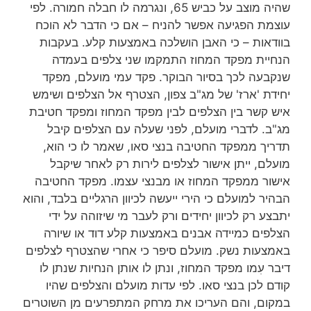
שהיה מוצב על כביש 65, ונגרמה לו חבלה חמורה. לפי
עוצמת הפגיעה אפשר להניח – אם כי הדבר לא הוכח
בוודאות – כי האבן הושלכה באמצעות קלע. בעקבות
הנחיית מפקד המחוז התמקמו שני צלפים בעמדה
שנקבעה לכך בסיור הבוקר. פקד עמי מועלם, מפקד
יחידת 'ארז' של מג"ב צפון, הצטרף אל הצלפים ושימש
איש קשר בין הצלפים לבין מפקד המחוז ומפקד חטיבת
מג"ב. לדברי מועלם, לפני שעלה עם הצלפים קיבל
תדריך ממפקד החטיבה בנצי סאו, שאמר לו כי הוא,
מועלם, ייתן אישור לצלפים לירות רק לאחר שיקבל
אישור ממפקד המחוז או מבנצי עצמו. מפקד החטיבה
הבהיר למועלם כי הירי ייעשה לכיוון הרגליים בלבד, והוא
יתבצע רק לכיוון יחידים ורק לעבר מי שיזוהה על ידי
הצלפים כמיידה אבנים באמצעות קלע דוד או שיורה
באמצעות נשק. מועלם סיפר כי אחרי שהצטרף לצלפים
דיבר עִמו מפקד המחוז, ונתן לו אותן הנחיות שנתן לו
קודם לכן בנצי סאו. לפי עדות מועלם והצלפים שהיו
במקום, והם העריכו את מרחק המתפרעים מן השוטרים