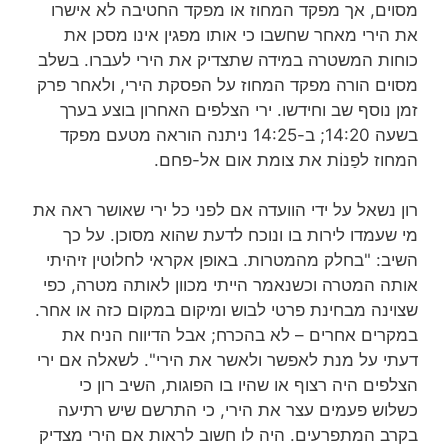
מסוים, אך מפקד המחוז או מפקד החטיבה לא אישרו
את הירי מאחר שחשבו כי אותו מפגין אינו מסכן את
כוחות המשטרה במידה שתצדיק את הירי לעברו. בשלב
מסוים הורה מפקד המחוז על הפסקת הירי, ולאחר פרק
זמן נוסף שב וחידשו. ירי הצלפים האחרון בוצע בערך
בשעה 14:20; ב-14:25 ניתנה הוראה מטעם מפקד
המחוז לפַנוֹת את צומת אום אל-פחם.
רון נשאל על ידי הוועדה אם לפני כל ירי שאושר ראה את
מי שעמדו לירות בו ונוכח לדעת שהוא מסוכן. על כך
השיב: "בחלק מהמטרות. באופן אקראי לחלוטין זיהיתי
אותה המטרה וכשנאמר הייתי מכוון לאותה מטרה, כפי
שצוינה מבחינת פרטי לבוש ומיקום במקום כזה או אחר.
במקרים אחרים – לא בהכרח; אבל הדיווח הניח את
דעתי על מנת לאפשר ולאשר את הירי". לשאלה אם ירי
הצלפים היה רצוף או שהיו בו הפוגות, השיב רון כי
כשלוש פעמים עצר את הירי, כי התרשם שיש רתיעה
בקרב המתפרעים. היה לו חשוב לראות אם הירי מצדיק