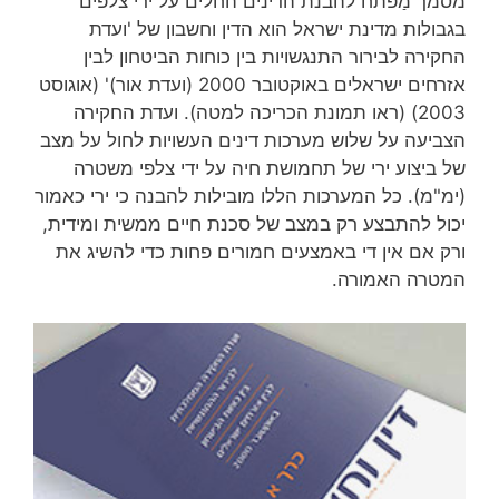
מסמך מַפתח להבנת הדינים החלים על ירי צלפים
בגבולות מדינת ישראל הוא הדין וחשבון של 'ועדת
החקירה לבירור התנגשויות בין כוחות הביטחון לבין
אזרחים ישראלים באוקטובר 2000 (ועדת אור)' (אוגוסט
2003) (ראו תמונת הכריכה למטה). ועדת החקירה
הצביעה על שלוש מערכות דינים העשויות לחול על מצב
של ביצוע ירי של תחמושת חיה על ידי צלפי משטרה
(ימ"מ). כל המערכות הללו מובילות להבנה כי ירי כאמור
יכול להתבצע רק במצב של סכנת חיים ממשית ומידית,
ורק אם אין די באמצעים חמורים פחות כדי להשיג את
המטרה האמורה.