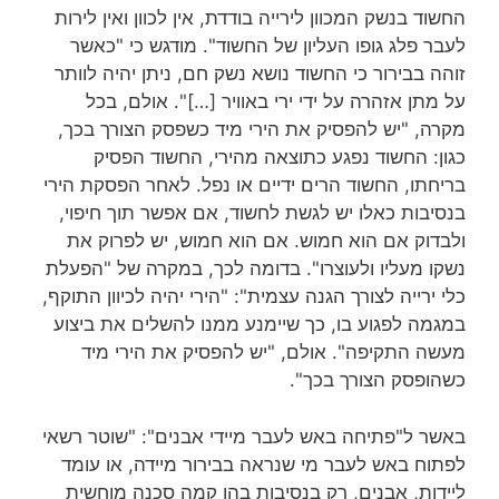
החשוד בנשק המכוון לירייה בודדת, אין לכוון ואין לירות
לעבר פלג גופו העליון של החשוד". מודגש כי "כאשר
זוהה בבירור כי החשוד נושא נשק חם, ניתן יהיה לוותר
על מתן אזהרה על ידי ירי באוויר […]". אולם, בכל
מקרה, "יש להפסיק את הירי מיד כשפסק הצורך בכך,
כגון: החשוד נפגע כתוצאה מהירי, החשוד הפסיק
בריחתו, החשוד הרים ידיים או נפל. לאחר הפסקת הירי
בנסיבות כאלו יש לגשת לחשוד, אם אפשר תוך חיפוי,
ולבדוק אם הוא חמוש. אם הוא חמוש, יש לפרוק את
נשקו מעליו ולעוצרו". בדומה לכך, במקרה של "הפעלת
כלי ירייה לצורך הגנה עצמית": "הירי יהיה לכיוון התוקף,
במגמה לפגוע בו, כך שיימנע ממנו להשלים את ביצוע
מעשה התקיפה". אולם, "יש להפסיק את הירי מיד
כשהופסק הצורך בכך".
באשר ל"פתיחה באש לעבר מיידי אבנים": "שוטר רשאי
לפתוח באש לעבר מי שנראה בבירור מיידה, או עומד
ליידות, אבנים, רק בנסיבות בהן קמה סכנה מוחשית