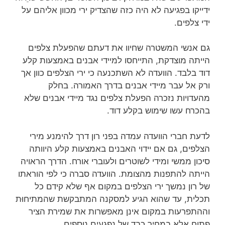
ידייקו בפגיעה לא היה כזה שהצדיק ירי מכוון אליהם על
ידי צלפים.
גם אנשי המשטרה שחיוו את דעתם שהפעלת צלפים
הייתה מוצדקת, התייחסו למיידי אבנים באמצעות קלע
דוד בלבד. הוועדה לא השתכנעה כי ירי הצלפים כוון אך
ורק אל עבר מיידי אבנים בדרך האמורה. בחלק
מהעדויות נזכרה הפעלת צלפים נגד מיידי אבנים שלא
בהכרח עשו שימוש בקלע דוד.
לדעת חברי הוועדה עמדה בפני רון דרך להימנע מירי
הצלפים, גם אם יידוי האבנים באמצעות קלע היוותה
סיכון ממשי ומידי לשוטרים ולעוברי אורח. הדרך הראויה
הייתה להתפנות מהצומת. הוועדה סברה כי לפי הוראתו
של רון נמשך ירי הצלפים במקום אף שלא קידם כל
תכלית, עד שהוא הגיע למסקנה המתבקשת שהמתיחוּת
וההתפרעות במקום אינן מאפשרות את שמירת הציר
פתוח אלא במחיר כבד של נפגעים נוספים.