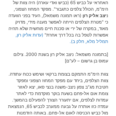
האחראי על כביש 65 (כביש ואדי עארה) היה צוות של
הימ"מ, הכולל צלפים כתגבור". מפקד המחוז הצפוני,
נ
יצב אליק רון
(ראו תמונה משמאל), העיד בפני הוועדה
כי "מטרת הצלפים הייתה לאפשר מענה מידי, מדויק
מאוד, במקרה של ירי או סכנת חיים מוחשית שלא תהיה
אפשרות לטפל בה בכל דרך אחרת"
(עדות אליק רון,
תמליל מלא, חלק ב).
[בתמונה משמאל: ניצב אליק רון בשנת 2000. צילום
עמוס בן גרשום – לע"ם]
צוות הימ"מ התמקם בצומת ברקאי ושימש ככוח עתודה.
צוות הצלפים, ביחד עם מפקד המחוז הצפוני ומפקד
חטיבת מג"ב צפון ניצב-משנה בנצי סאו, יצא לאזור
צומת אום אל‑פחם בשעת בוקר מוקדמת כדי לאתר
עמדות לצלפים, אם יתעורר הצורך להפעילם בהמשך.
עמדה כזו אותרה על גבעה ממערב לכביש 65, הנמצאת
מול כביש הכניסה לאום אל-פחם. באותה הזדמנות