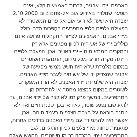
האבנים. יידוי אבנים, לרבות באמצעות קלע, אינה
תופעה שנולדה באירוע אום אל-פחם ביום 2.10.2000.
עובדה היא שעד לאירועי אום אל‑פחם המשטרה לא
הפעילה צלפים כלפי מתפרעים בהֲפָרות סדר, כולל
מיידי אבנים. האמצעים לפיזור התקהלות פרועה אינם
כוללים ירי של אש חיה לכיוון מפגינים אלא רק –
ובמקרים המתאימים – ירי באוויר. אכן, הפעלת צלפים
הייתה מקרה חריג. מכל מקום, התנהגות השוטרים
במקום מלמדת שלא היה חשש ממשי מפגיעה של
אבנים שהצדיק ירי של אש חיה לעבר מידיי האבנים.
עובדה היא שלמרות יידוי האבנים לא הורו המפקדים
לשוטרים במקום למצוא מחסה או להתרחק מן
המתפרעים. במשך פרק זמן לא קצר של יידוי אבנים, עד
לרגע שבו נפגע שוטר, לא ראו בכך סכנת חיים ואף לא
ניתנה הוראה על הצבת הצלפים בעמדותיהם. אכן,
אפשר היה להתמודד עם מיידי האבנים בדרכים אחרות,
פוגעניות פחות מירי צלפים לכיוון הרגליים. לגבי
המתפרעים שהיו במרחק רב מן השוטרים, החשש שאֵלה