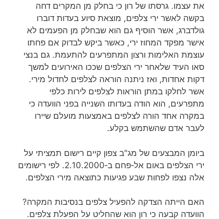
את עצמו. גרסתו של רון כי בחלק מן המקרים דחה
בקשה לאשר ירי צלפים, מוצאת סיוע בעדות דוברו
גולדברג, אשר הוסיף גם הוא שבחלק מן הפעמים לא
אישר מפקד המחוז ירי, כאשר ביקש לבדוק אם פחתו
עוצמת האלימות ורצון המתפרעים להתעמת. גם בנצי
סאו העיד שלאחר ירי הצלפים שככו האירועים למשך
דקות אחדות, ואז ניתנה הוראה לצלפים לחדול מירי.
אשר לחלקו במתן הוראות לצלפים לירות כלפי
מתפרעים, הוא הודה בעדותו השנייה בפני הוועדה כי
במקרה אחד הורה לצלפים באמצעות מועלם שיירו
לעבר אדם שהשתמש בקלע.
ביומן המבצעים של מג"ב צפון קיים רישום תמציתי על
ירי הצלפים באום אל‑פחם ב‑2.10.2000. לפי רישומים
אלה נצפו לפחות שבע פגיעות כתוצאה מירי הצלפים.
האם הייתה הצדקה להפעיל צלפים בנסיבות המקרה?
הוועדה קבעה כי רון הוא שהחליט על הפעלת צלפים.