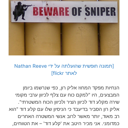
[תמונה חופשית שהועלתה על ידי Nathan Reeve
לאתר flickr]
הנחיות מפקד המחוז אליק רון, כפי שנרשמו ביומן
המבצעים, היו "למקם כוח עם צלף לכיוון ערבי מקומי
שירה מקלע דוד לכיוון הציר ולכיוון הכוח המשטרתי".
אליק רון הסביר בדיעבד כי הניסיון שלו עם קלע דוד "הוא
רב מאוד, יותר מאשר לרוב אנשי המשטרה האחרים
כמדומני. אני מכיר היטב את 'קלע דוד' – את הטווחים,