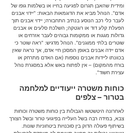
ומידית שהאבן תגרום לפגיעה בחייו או בשלמות גופו של
אדם". הנוהל מביא את הדוגמאות הבאות: "יידוי אבנים
לעבר כלי רכב הנוסע בנתיב התחבורה; יידוי אבנים תוך
הפעלת קלע דוד או רוגטקה; השלכת סלעים או אבנים
גדולות מגגות או ממקומות גבוהים לעבר אזרחים או
שוטרים בלתי ממוגנים". הנוהל מדגיש: "ראה שוטר כי
אדם יידה אבנים באופן המסכן חיי אדם, אך נראה שאין
בכוונתו ליידות אבנים נוספות (אם האדם מתרחק או
בורח מהמקום) – אין לפתוח באש אלא במסגרת נוהל
עצירת חשוד".
כוחות משטרה ייעודיים למלחמה
בטרור
–
צלפים
לאחרונה היטשטשו הגבולות בין כוחות משטרה וכוחות
צבא, במידה רבה בשל העלייה בפיגועי טרור ובשל הצורך
בשיתוף פעולה הדוק בין סוכנויות ביטחוניות שונות.