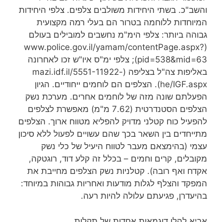
והשב"כ. בשתי היחידות משולבים צלפים. צלפי היחידות
המיוחדות ללוחמה בטרור הם בעלי רמה מקצועית
גבוהה ביותר: צלפי הימ"מ נחשבים למובילים בעולם
(www.police.gov.il/yamam/contentPage.aspx?
pid=538&mid=63); צלפי ימ"ס איו"ש זכו לאחרונה
באליפות צה"ל בצליפה (mazi.idf.il/5551-11922-
he/IGF.aspx). הצלפים הם לוחמים ייחודיים. הגיון
הפעלתם שונה מזה של לוחמים אחרים. מערכת נשק
הצלפים הסטנדרטית (7.62 מ"מ) מאפשרת לצלפים
להפעיל כוח קטלני מדויק להפליא מטווח ארוך. הצלפים
מתייחדים בין השאר בכך שהם עשויים לפעול ללא סיכון
עצמי (בהימצאם מעבר לטווח היעיל של כלי נשק
מקובלים, קרים וחמים – בכלל זה קלע דוד, רוגטקה,
אקדח ואף רובה). קטלניות נשק הצלפים מחייבת את
המפקד והצלף לגלות מודעות ואחריות גבוהות במיוחד:
בהיעדרן, פגיעתם עלולה להיות רעה.
אביא להלן דוגמאות אחדות של תקלות