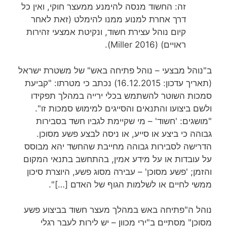
זה: החשוד מנסה להימנע ממעצר חוקי, ואין כל
דרך אחרת למנוע ממנו להימלט (זאת לאחר
קיום נוהל עצירת חשוד, ונקיטת אמצעי זהירות
ראויים) (Miller 2016).
ב"נוהל מבצעי – נוהל פתיחה באש" של משטרת ישראל
(תאריך עדכון: 16.12.2015) נכתב כי מטרתו: "קביעת
סמכות השוטר להשתמש בכלי ירייה במהלך תפקידו
ולשם ביצועו והתנאים והסייגים למימוש סמכות זו".
"מושגים: 'חשוד' – מי שקיימת לגביו חשד בסבירות
גבוהה כי ביצע או סייע, או ניסה לבצע פשע מסוכן.
הדרישה לסבירות גבוהה מחייבת שהחשד יהא מבוסס
על עובדות או על מידע אמין, בהתחשב בתנאי המקום
והזמן; 'פשע מסוכן' – עבירה מסוג פשע, היוצרת סיכון
ממשי לחיים או לשלמות הגוף של האדם […]".
נוהל ה"פתיחה באש במהלך מעצר חשוד בביצוע פשע
מסוכן" מסתיים ב"ירי מכוון – יש לירות לעבר רגלי