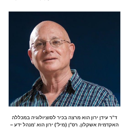
ד"ר עידן ירון הוא מרצה בכיר לסוציולוגיה במכללה
האקדמית אשקלון. רס"ן (מיל') ירון הוא 'מנהל ידע –