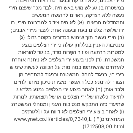
מיידי אבנים, ללא הצדקה ובניגוד להוראות המחייבות
במשטרה בנוגע לשימוש באש חיה. לבד מכך שעצם הירי
נעשה ללא הצדקה, ראויים להדגשה המעשים
והמחדלים הבאים: (א) לא היה צידוק למתכונת הירי, בו
ירו שלושה צלפים בעת ובעונה אחת לעבר מיידי אבנים;
(ב) הירי נעשה תוך שימוש בכדורים בקוטר גדול; (ג)
מנסיבות העניין בכללותן עולה כי ירי הצלפים בוצע
למטרות הרתעה ופיזור הֲפָרות סדר, בניגוד להוראות
המשטרה; (ד) לפני ביצוע ירי הצלפים לא ניתנה אזהרה
לאזרחים שהשתתפו במהומות על הכוונה לעשות שימוש
בירי חי, בניגוד לנוהלי המשטרה ובניגוד למתחייב מן
הצורך להימנע ככל האפשר מיצירת סיכון מיותר לחיים
ולבריאות; (ה) לאחר ביצוע ירי הצלפים נמנע מלדאוג
לתיעוד כלשהו של ירי הצלפים או של תוצאותיו, למרות
שתיעוד כזה התבקש מנסיבות העניין ומנוהלי המשטרה;
(ו) לאחר ביצוע ירי הצלפים לא דיווח עליו [לגורמים
המתאימים]" (www.ynet.co.il/articles/0,7340,L-
1712508,00.html).