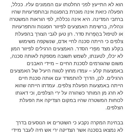
הוא לא התייעץ לפני החלטתו עם הממונים עליו. ככלל,
הפעלה כזאת אינה מוכּרת בהפגנות ובהתפרעויות שהיו
ברחבי המדינה. היא אינה נכללת, לפי הוראות המשטרה
ונהליה, ברשימת האמצעים לפיזור הפגנות והתפרעויות
או לטיפול בהֲפָרות סדר. רון טען לגבי הצורך בהפעלת
צלפים כי הייתה סכנה לחיי אדם, שנשקפה משימוש
בקלע מצד מפֵרי הסדר. האמצעים הרגילים לפיזור המון
לא יכלו, לטענתו, לשמש תשובה מספקת לאותה סכנה,
משום שהגורמים לסכנת החיים – מיידי האבנים
באמצעות קלע – עמדו מחוץ לטווח היעיל של האמצעים
הרגילים. לכן, הדרך להתמודד עם אותה סכנת חיים
הייתה באמצעות הפעלת צלפים
. עמדתו הייתה שהוא
לא חרג מן המותר כשהורה על ירי הצלפים, וכי דאגתו
לכוחות המשטרה שהיו במקום הצדיקה את הפעלת
הצלפים.
בבחינת המקרה נקבע כי השוטרים או הנוסעים בדרך
לא נמצאו בסכנה אשר הצדיקה ירי אש חיה לעבר מיידי