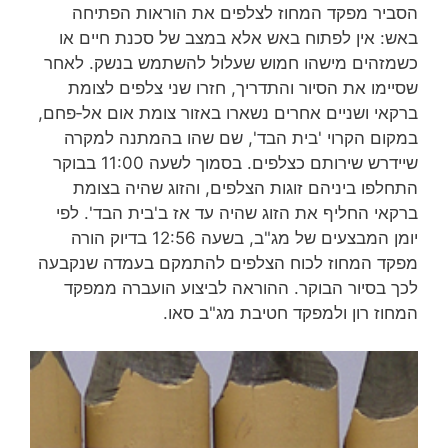
הסביר מפקד המחוז לצלפים את הוראות הפתיחה
באש: אין לפתוח באש אלא במצב של סכנת חיים או
כשמזהים מישהו חמוש שעלול להשתמש בנשק. לאחר
שסיימו את הסיור והתדריך, חזרו שני צלפים לצומת
ברקאי ושניים אחרים נשארו באזור צומת אום אל‑פחם,
במקום הקרוי 'בית הבד', שם שהו בהמתנה למקרה
שיידרש שירותם כצלפים. בסמוך לשעה 11:00 בבוקר
התחלפו ביניהם זוגות הצלפים, והזוג שהיה בצומת
ברקאי החליף את הזוג שהיה עד אז ב'בית הבד'. לפי
יומן המבצעים של מג"ב, בשעה 12:56 בדיוק הורה
מפקד המחוז לכוח הצלפים להתמקם בעמדה שנקבעה
לכך בסיור הבוקר. ההוראה לביצוע הועברה ממפקד
המחוז רון ולמפקד חטיבת מג"ב סאו.