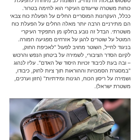
טשטוש גבולות זה מחייב תשומת לב מיוחדת להפעלת
כוחות משטרה שייעודם העיקרי הוא לחימה בטרור.
ככלל, העקרונות המוסריים החלים על הפעלת כוח צבאי
הם מתירניים הרבה יותר מאלה החלים על הפעלת כוח
משטרתי. הבדל זה נובע בחלקו מן התפקיד העיקרי
המוטל על שוטרים להגן על אזרחים מפגיעה חמורה.
בניגוד לחייל, השוטר מחויב לפעול "לאכיפת החוק,
לקיום הסדר הציבורי, לשמירה על ביטחון הנפש והרכוש
– ובה בעת לכיבוד זכויות היסוד של האדם". עליו לנהוג
"במסגרת הסמכויות וההוראות תוך ציות לחוק, כיבודו,
ושמירה על ריסון הכוח, הגינות ומידתיות" (חזון וערכים,
משטרת ישראל).