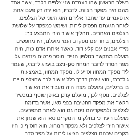
בשלב הראשון שָׁהוּ בעמדה שני צלפים בלבד, אשר אחד
מהם היה מפקד הצוות. לדבריו, הוא ירה רק פעם אחת
או פעמיים עד שחבר אליהם הזוג השני של הצלפים.
לאחר הגעתם הפסיק לירות, ושימש כמפקד על שלושת
הצלפים האחרים. תהליך אישור הירי התבצע כך:
הצלפים, ביחד עם מפקדם ועמי מועלם, היו מחפשים
מיידי אבנים עם קלע דוד. כאשר איתרו אדם כזה, היה
מועלם מתקשר בטלפון הנייד ומוסר פרטים מזהים על
מפר הסדר לדובר המחוז סגן-ניצב בועז גולדברג, שעמד
ליד מפקד המחוז וסייע לו. מפקד המחוז, באמצעות
גולדברג, הוא שנתן בדרך כלל אישור לכך שהצלפים יירו
בו ברגליים, ומועלם מצִדו היה מעביר את האישור
לצלפים. נוסף לכך, מועלם עִדכן באופן שוטף במכשיר
הקשר את מפקד החטיבה בנצי סאו, אשר בדומה
לצלפים ולמפקדיהם ניסה גם הוא לאתר מתפרעים.
מועלם העיד כי בחלק מן המקרים סאו הוא שנתן את
אישור הירי לצלפים ולא מפקד המחוז. הוא הוסיף כי היו
מקרים שבהם הצלפים הציעו לירות על מפר סדר