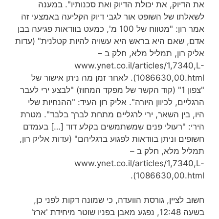
את הדיוק, את יכולת הדיוק ואת סכנותיו". במענה
לשאלתו של השופט אור לגבי דיוק הקליעה באמצעי זה
אמר רון: "מטווח של 100 מ', כמעט בוודאות פגיעה בבן
אדם, שאם היא בראש היא עשויה להיות קטלנית" (עדות
אליק רון, תמליל מלא, חלק ב –
www.ynet.co.il/articles/1,7340,L-
1086630,00.html). לאחר זמן מה ניתן אישור של
"צפון 1" (קוד הקשר של מפקד המחוז) "לבצע ירי לעבר
הרגליים, לכיוון היורה". אליק רון העיד: "ההנחיות שלי
היו, בין השאר, ירי לרגליים מתחת לברך בלבד". מטרת
הירי: "רעולי פנים שמשתמשים בקלע דוד […] בעמדם
חשופים וניתן בוודאות לפגוע ברגליהם" (עדות אליק רון,
תמליל מלא, חלק ב –
www.ynet.co.il/articles/1,7340,L-
1086630,00.html).
חשוב לציין, גורסת הוועדה, כי שמונה דקות לפני כן,
בשעה 12:48, נפגע מאבן בפניו שוטר מיחידת 'ארז'