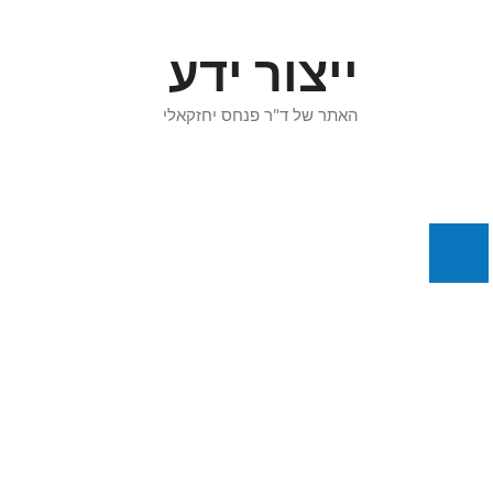
דלג
תוכן
ייצור ידע
האתר של ד"ר פנחס יחזקאלי