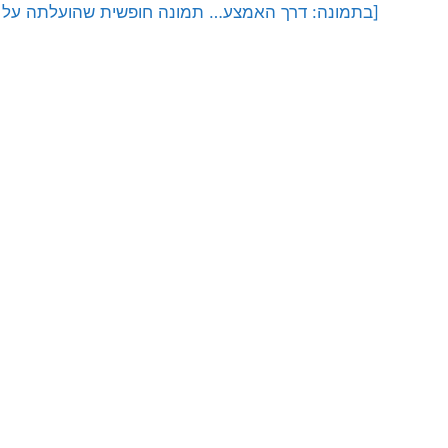
[בתמונה: דרך האמצע… תמונה חופשית שהועלתה על ידי Moyan Brenn לאתר ckr