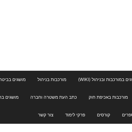
ם במורכבות ובניהול (WIKI)
מורכבות בניהול
מושגים בביטחון ל
מורכבות באכיפת חוק
כתב העת משטרה וחברה
מושגים בחינוך
פרים
קורסים
פרקי לימוד
צור קשר