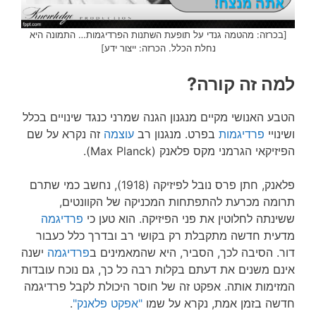
[בכרזה: מהטמה גנדי על תופעת השתנות הפרדיגמות… התמונה היא
נחלת הכלל. הכרזה: ייצור ידע]
למה זה קורה?
הטבע האנושי מקיים מנגנון הגנה שמרני כנגד שינויים בכלל
ושינויי
פרדיגמות
בפרט. מנגנון רב
עוצמה
זה נקרא על שם
הפיזיקאי הגרמני מקס פלאנק (Max Planck).
פלאנק, חתן פרס נובל לפיזיקה (1918), נחשב כמי שתרם
תרומה מכרעת להתפתחות המכניקה של הקוונטים,
ששינתה לחלוטין את פני הפיזיקה. הוא טען כי
פרדיגמה
מדעית חדשה מתקבלת רק בקושי רב ובדרך כלל כעבור
דור. הסיבה לכך, הסביר, היא שהמאמינים ב
פרדיגמה
ישנה
אינם משנים את דעתם בקלות רבה כל כך, גם נוכח עובדות
המזימות אותה. אפקט זה של חוסר היכולת לקבל פרדיגמה
חדשה בזמן אמת, נקרא על שמו
"אפקט פלאנק"
.