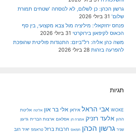
גרשון הכהן: כן לשלום, לא לנוסחה 'שטחים תמורת
שלום'
31 ביולי 2026
פנחס יחזקאלי: מיליציה מול צבא מקצועי, בין סף
הכאוס לקיפאון בירוקרטי
31 ביולי 2026
משה כהן אליה: רל"ביזם: התנגדות פוליטית שהופכת
להפרעה בזהות
28 ביולי 2026
תגיות
אבי הראל
אלי בר און
איראן
WOKE
אליטת
אליטה
אלעד רזניק
ההון
אסלאם
ארצות הברית
גדעון
אמציה חן
גרשון הכהן
חרבות ברזל
יאיר רגב
שניר
טראמפ
חמאס