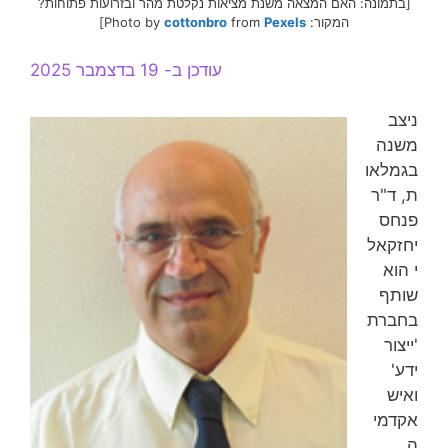
[בתמונה: האם המצאה משנת מציאות נקלטת מהר ובזרועות פתוחות?
המקור: Photo by
Pexels
from
cottonbro
]
עודכן ב- 19 בדצמבר 2025
ניצב
משנה
בגמלאו
ת, ד"ר
פנחס
יחזקאל
י הוא
שותף
בחברת
'ייצור
ידע'
ואיש
אקדמי
ה.