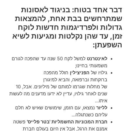
דבר אחד בטוח: בניגוד לאסונות
שמתרחשים בבת אחת, להמצאות
גדולות ולפרדיגמות חדשות לוקח
זמן, עד שהן נקלטות ומגיעות לשיא
השפעתן:
לאינטרנט
למשל לקח 50 שנה עד שהפכה לגורם
משמעותי בחיינו;
גילויו של
הפניצילין
חולל מהפכה
ברוקחות וברפואה, והביא למיגורן
של מחלות שגרמו למותם של מיליונים. אבל, 10
שנים לאחר גילויו, עדיין לא ידעו מדענים מה לעשות
איתו…
לליזר
נמצאו, עם הזמן, שימושים שאיש לא חלם
עליהם כשנתגלה…
חברת המכוניות החשמליות 'בטר פלייס'
פשטה
אמנם את הרגל, אבל אין היום בעולם חברת