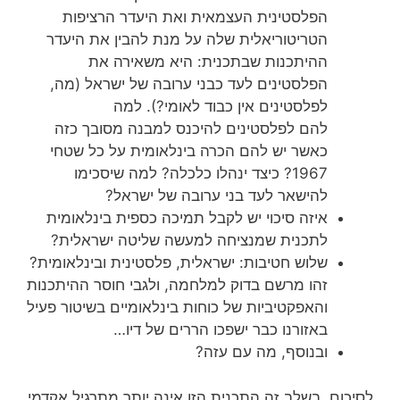
הפלסטינית העצמאית ואת היעדר הרציפות
הטריטוריאלית שלה על מנת להבין את היעדר
ההיתכנות שבתכנית: היא משאירה את
הפלסטינים לעד כבני ערובה של ישראל (מה,
לפלסטינים אין כבוד לאומי?). למה
להם לפלסטינים להיכנס למבנה מסובך כזה
כאשר יש להם הכרה בינלאומית על כל שטחי
1967? כיצד ינהלו כלכלה? למה שיסכימו
להישאר לעד בני ערובה של ישראל?
איזה סיכוי יש לקבל תמיכה כספית בינלאומית
לתכנית שמנציחה למעשה שליטה ישראלית?
שלוש חטיבות: ישראלית, פלסטינית ובינלאומית?
זהו מרשם בדוק למלחמה, ולגבי חוסר ההיתכנות
והאפקטיביות של כוחות בינלאומיים בשיטור פעיל
באזורנו כבר ישפכו הררים של דיו…
ובנוסף, מה עם עזה?
לסיכום, בשלב זה התכנית הזו אינה יותר מתרגיל אקדמי