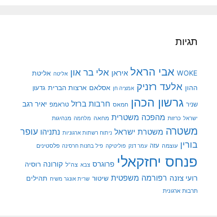
תגיות
אבי הראל
אלי בר און
איראן
WOKE
אליטת
אליטה
אלעד רזניק
ההון
אסלאם
ארצות הברית
גדעון
אמציה חן
גרשון הכהן
חרבות ברזל
יאיר רגב
שניר
טראמפ
חמאס
מהפכה משטרית
מנהיגות
ישראל
כרזות
מחאה
מלחמה
משטרה
עופר
משטרת ישראל
נתניהו
ניתוח רשתות ארגוניות
בורין
עוצמה
עזה
פלסטינים
עמר דנק
פוליטיקה
פיל בחנות חרסינה
פנחס יחזקאלי
קורונה
פרוגרס
רוסיה
צה"ל
צבא
רפורמה משפטית
רועי צזנה
שיטור
תהילים
שרית אונגר משיח
תרבות ארגונית