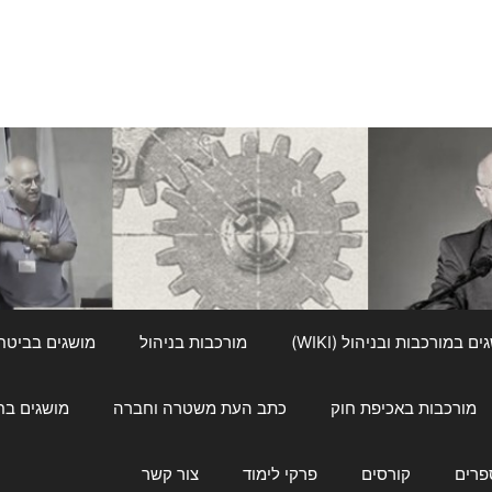
ם במורכבות ובניהול (WIKI)
מורכבות בניהול
מושגים בביטחון ל
מורכבות באכיפת חוק
כתב העת משטרה וחברה
מושגים בחינוך
פרים
קורסים
פרקי לימוד
צור קשר