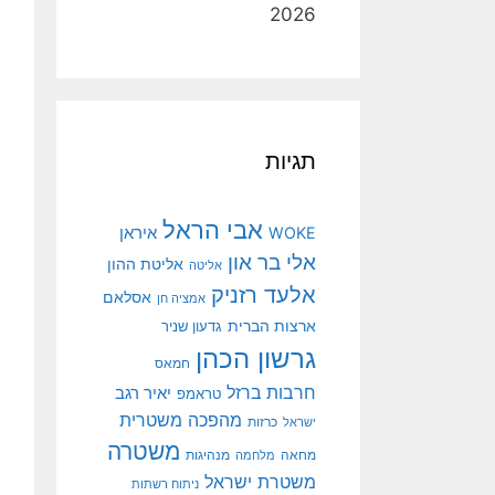
2026
תגיות
אבי הראל
איראן
WOKE
אלי בר און
אליטת ההון
אליטה
אלעד רזניק
אסלאם
אמציה חן
ארצות הברית
גדעון שניר
גרשון הכהן
חמאס
חרבות ברזל
יאיר רגב
טראמפ
מהפכה משטרית
ישראל
כרזות
משטרה
מנהיגות
מחאה
מלחמה
משטרת ישראל
ניתוח רשתות