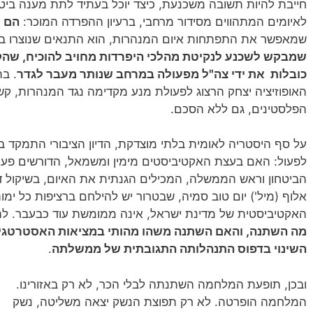
חייבת להיות תשובה משכנעת, כיצד יוכל בעתיד לתת מענה ביטח
לאיומים המתהווים מסידור מרחבי, ברעיון ההפרדה המוכר:
הם ש
שמאפשר את התפתחות איום המנהרות, הוא התנאים שנוצרו במי
שמבקש לשכנע לנקיטת מהלכי היפרדות מחויב להוכיח, שהקמ
כובלות את ידי צה"ל מפעולה במרחב שנותר מעבר לגדר
. ב
האופוזיציה יצחק הרצוג לפעולת מנע מקדימה נגד המנהרות, קש
הפלסטינים, גם ללא הסכם.
על סף היסטריה לאומית בלתי מוצדקת, הדיון הציבורי התמקד ב
לפעול: האם בעצת האקטיביסטים מימין ומשמאל, הדורשים פע
הביטחון וראש הממשלה, המכילים הגנתית את האיום, בשיקול ד
אלוף (מיל') יום טוב סמיה, שבטרור יש להילחם ברציפות כל ימ
האקטיביסטית של מדינת ישראל, אינה ממומשת עוד כבעבר. להבנת
מה השתנה, והאם השתנה משהו מהותי במציאות האסטרטגי
השינוי בדפוס התנהלותה התגובתית של ממשלתה
.
ובכן, תופעת המלחמה השתנתה לבלי הכר, לא רק באזורינו.
המלחמה הופרטה. לא רק תפוצת הנשק יצאה משליטה, נשק