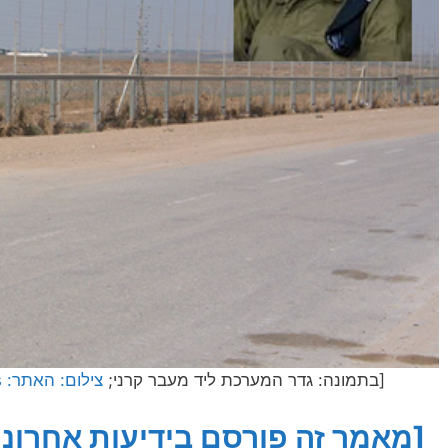
[בתמונה: גדר המערכת ליד מעבר קרני;
צילום: האתר: EsasCosas, ללא ציון שם הצלם