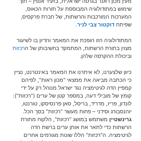
מעין מכון ראנד בגרסה ישראלית, בזעיר אנפין – תוך
שימוש במתודולוגיה המבוססת על תורות הכאוס,
המערכות המורכבות והרשתות, של חברת פרקסיס,
שפיתח
דוקטור צבי לניר
.
המתודולוגיה הזו הופכת את המאמר והדיון בו לשיעור
מצוין בתורת הרשתות, המתמקד בחשיבותן של ה
רכזות
וביכולת ההקרסה שלהן.
כיוון שלצערנו, לא איתרנו את המאמר באינטרנט
, נציין
כי הכתבה מביאה את ממצאי "מכון ראות", לפיהם
קמפיין הדה לגיטימציה נגד ישראל מנוהל רק על ידי
קומץ של מובילי דעה, במספר קטן של ערים ("רכזות"):
לונדון, פריז, מדריד, בריסל, סאן פרנסיסקו, טורנטו,
יוהנסבורג וסידני – פחות מעשר "רכזות" בסך הכל.
גרינשטיין
משתמש במושג "רכזות", הלקוח מתורת
הרשתות כדי לתאר את אותן ערים ברשת הדה
לגיטימציה. ה"רכזות" הללו שונות מגורמים אחרים