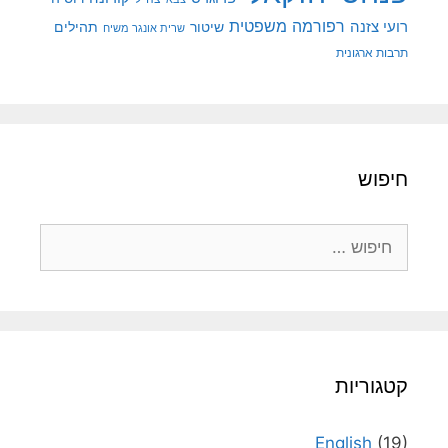
רפורמה משפטית
רועי צזנה
שיטור
תהילים
שרית אונגר משיח
תרבות ארגונית
חיפוש
חיפוש:
קטגוריות
English
(19)