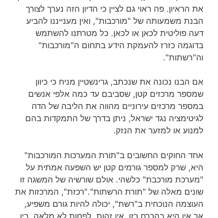
את הראיון. פה ראוי גם לציין כי הדיון הזה נערך לצורך
הבנת משמעותה של "מורכבות", ואין מענייננו להביע
דעה פוליטית לכאן או לכאן. כל מטרתנו להשתמש
בדוגמה כזרז להעמקת הידע בתחום ה"מורכבות"
וה"רשתות".
אם הבנו נכונה את שנכתב, גרינשטיין מניח כי כיוון
שמספר מרכזים קטן, שסביבם עד כמה אלפי אנשים
במספר מרכזים עירוניים מהווה את הליבה של הדה
לגיטימציה נגד ישראל, ניתן בדרך של התמקדות בהם
למנוע או למזער את הנזק.
אחד החוקים החשובים ב"תורת המערכות המורכבות"
היא, שרק למספר גורמים קטן יש השפעה אמתית על
"מערכת מורכבת" כלשהי. אולם שורשיה של המשגה זו
שונים מאלה של "תורת הרשתות"."רכזת", המרכזות את
העוצמה הנוכחית ב"רשת", יכולה להיות גורם משפיע,
אך אין היא בהכרח כזו. אין זהות, לפחות לא מלאה, בין