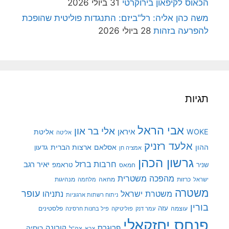
הכאוס לקיפאון בירוקרטי
31 ביולי 2026
משה כהן אליה: רל"ביזם: התנגדות פוליטית שהופכת
להפרעה בזהות
28 ביולי 2026
תגיות
אבי הראל
אלי בר און
איראן
WOKE
אליטת
אליטה
אלעד רזניק
ההון
אסלאם
ארצות הברית
גדעון
אמציה חן
גרשון הכהן
חרבות ברזל
יאיר רגב
שניר
טראמפ
חמאס
מהפכה משטרית
מנהיגות
ישראל
כרזות
מחאה
מלחמה
משטרה
עופר
משטרת ישראל
נתניהו
ניתוח רשתות ארגוניות
בורין
עוצמה
עזה
פלסטינים
עמר דנק
פוליטיקה
פיל בחנות חרסינה
פנחס יחזקאלי
קורונה
פרוגרס
רוסיה
צה"ל
צבא