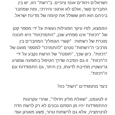
וישראלים ויהודים אנטי ציוניים. ב"רשת" הזו, יש בין
החברים קשר, אולם לא ארגוני והיררכי, ומה שמחבר
ביניהם הוא חזון ששולל את קיומה של מדינת ישראל.
הממצא, לפיו עיקר הפעילות נעשית על ידי מספר קטן
של "רכזות" אינו מפתיע שכן, "התמרכזות" היא תכונה
מוכרת של רשתות: "קשרי הגומלין" המחברים בין
מרכיבי ה"רשתות" נוטים "להתמרכז" למספר מועט של
"רכזות". כיוון שכך, "חוסנה" של הרשת נקבע על ידי
ה"רכזות". זו גם הסיבה שדרך הטיפול בתופעה שמציע
גרינשטיין מחייבת לדעתו, בין היתר, גם התמודדות עם
ה"רכזות".
כיצד מתמודדים "רשת" כזו?
זו לטעמנו, "שאלת מליון הדולר", שהרי עקרונות
ההתמודדות יהיו מן הסתם נכונים לא רק לרשת הדה
לגיטימציה, אלא גם לרשתות טרור, פשע מאורגן ועוד.