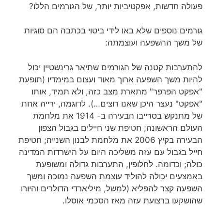
פעולה חדשות, אפקטיביות יותר, של הגורמים הללו?
גורמים נוספים שלא באו לידי ביטוי בכתבה הם סוגיות
של משך ההשפעה ועוצמתה:
להתערבות קטנה של הגורמים שתיאר גרינשטיין יכול
להיות משך השפעה ארוך מאוד ועצום במימדיו (תופעת
"אפקט הפרפר" מתארת מצב כזה, ולא תמיד, אותו
"אפקט" נעצר היכן שאנו רוצים…). לדוגמה, ירייה אחת
של מתנקש בסרייבו הבעירה ב- 1914 את מלחמת
העולם הראשונה; חטיפת שני חיילים בגבול הצפון
הבעירה בקיץ 2006 את מלחמת לבנון השנייה; חטיפת
חייל בגבול עם עזה משליכה היום על הישרדות המדינה
כולה; וכדומה. לחלופין, התערבות גדולה ומשופעת
באמצעים יכולה להוליד עוצמת השפעה נמוכה ומשך
השפעה קצר להפליא (למשל, מיליארדי הדולרים והיורו
שהושקעו ברצועת עזה מאז הסכמי אוסלו.