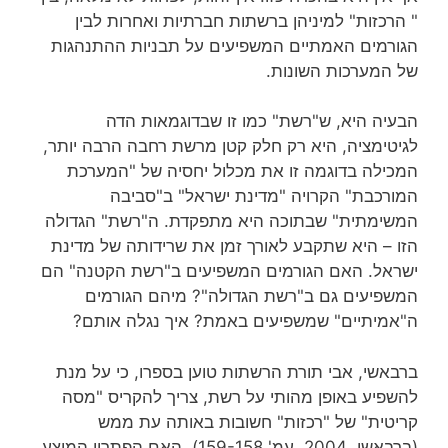
" הרכזות" למיניהן ברשתות חברתיות ואחרות לבין
הגורמים האמתיים המשפיעים על תבניות ההתנהגות
של המערכות השונות.
הבעיה היא, ש"רשת" כמו זו שבדוגמאות הדה
לגיטימציה, היא רק חלק קטן מרשת רחבה הרבה יותר,
המכילה בדוגמה זו את מכלול יחסיה של "המערכת
המורכבת" הקרויה "מדינת ישראל" ב"סביבה
המשימתית" שבתוכה היא מתפקדת. ה"רשת" הגדולה
הזו – היא שתקבע לאורך זמן את שרידותה של מדינת
ישראל. האם הגורמים המשפיעים ב"רשת הקטנה" הם
המשפיעים גם ב"רשת הגדולה"? מיהם הגורמים
ה"אמיתיים" שמשפיעים באמת? איך נגלה אותם?
ברבאשי, אבי תורת הרשתות טוען בספרו, כי על מנת
להשפיע באופן מהותי על רשת, צריך להקריס "מסה
קריטית" של "רכזות" חשובות באותה עת ממש
(ברבאשי, 2004, עמ' 159-158). האם הפתרון המוצע