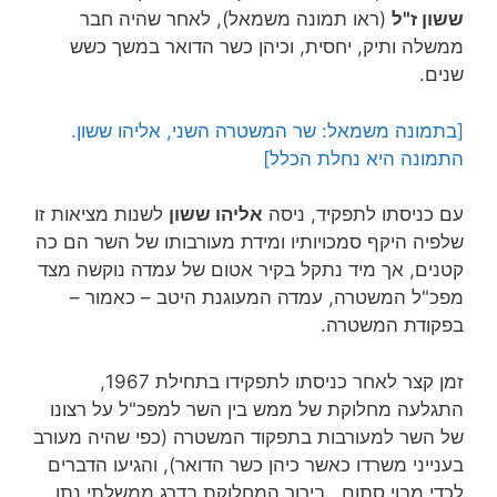
ששון ז"ל
(ראו תמונה משמאל), לאחר שהיה חבר
ממשלה ותיק, יחסית, וכיהן כשר הדואר במשך כשש
שנים.
[בתמונה משמאל: שר המשטרה השני, אליהו ששון.
התמונה היא נחלת הכלל]
עם כניסתו לתפקיד, ניסה
אליהו ששון
לשנות מציאות זו
שלפיה היקף סמכויותיו ומידת מעורבותו של השר הם כה
קטנים, אך מיד נתקל בקיר אטום של עמדה נוקשה מצד
מפכ"ל המשטרה, עמדה המעוגנת היטב – כאמור –
בפקודת המשטרה.
זמן קצר לאחר כניסתו לתפקידו בתחילת 1967,
התגלעה מחלוקת של ממש בין השר למפכ"ל על רצונו
של השר למעורבות בתפקוד המשטרה (כפי שהיה מעורב
בענייני משרדו כאשר כיהן כשר הדואר), והגיעו הדברים
לכדי מבוי סתום. בירור המחלוקת בדרג ממשלתי נתן