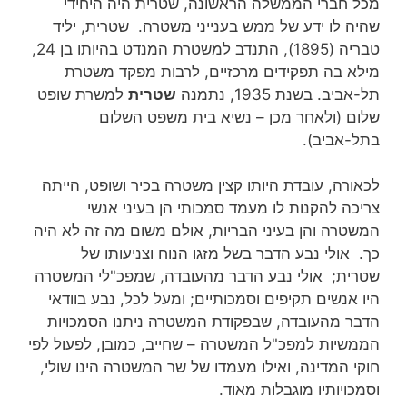
מכל חברי הממשלה הראשונה, שטרית היה היחידי
שהיה לו ידע של ממש בענייני משטרה. שטרית, יליד
טבריה (1895), התנדב למשטרת המנדט בהיותו בן 24,
מילא בה תפקידים מרכזיים, לרבות מפקד משטרת
תל-אביב. בשנת 1935, נתמנה
שטרית
למשרת שופט
שלום (ולאחר מכן – נשיא בית משפט השלום
בתל-אביב).
לכאורה, עובדת היותו קצין משטרה בכיר ושופט, הייתה
צריכה להקנות לו מעמד סמכותי הן בעיני אנשי
המשטרה והן בעיני הבריות, אולם משום מה זה לא היה
כך. אולי נבע הדבר בשל מזגו הנוח וצניעותו של
שטרית; אולי נבע הדבר מהעובדה, שמפכ"לי המשטרה
היו אנשים תקיפים וסמכותיים; ומעל לכל, נבע בוודאי
הדבר מהעובדה, שבפקודת המשטרה ניתנו הסמכויות
הממשיות למפכ"ל המשטרה – שחייב, כמובן, לפעול לפי
חוקי המדינה, ואילו מעמדו של שר המשטרה הינו שולי,
וסמכויותיו מוגבלות מאוד.