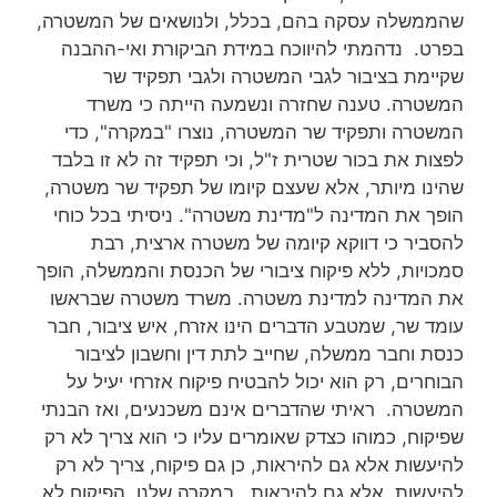
שהממשלה עסקה בהם, בכלל, ולנושאים של המשטרה,
בפרט. נדהמתי להיווכח במידת הביקורת ואי-ההבנה
שקיימת בציבור לגבי המשטרה ולגבי תפקיד שר
המשטרה. טענה שחזרה ונשמעה הייתה כי משרד
המשטרה ותפקיד שר המשטרה, נוצרו "במקרה", כדי
לפצות את בכור שטרית ז"ל, וכי תפקיד זה לא זו בלבד
שהינו מיותר, אלא שעצם קיומו של תפקיד שר משטרה,
הופך את המדינה ל"מדינת משטרה". ניסיתי בכל כוחי
להסביר כי דווקא קיומה של משטרה ארצית, רבת
סמכויות, ללא פיקוח ציבורי של הכנסת והממשלה, הופך
את המדינה למדינת משטרה. משרד משטרה שבראשו
עומד שר, שמטבע הדברים הינו אזרח, איש ציבור, חבר
כנסת וחבר ממשלה, שחייב לתת דין וחשבון לציבור
הבוחרים, רק הוא יכול להבטיח פיקוח אזרחי יעיל על
המשטרה. ראיתי שהדברים אינם משכנעים, ואז הבנתי
שפיקוח, כמוהו כצדק שאומרים עליו כי הוא צריך לא רק
להיעשות אלא גם להיראות, כן גם פיקוח, צריך לא רק
להיעשות, אלא גם להיראות. במקרה שלנו, הפיקוח לא