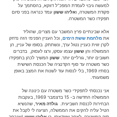
למעשה גיבוי לעמדת המפכ"ל דווקא, בהסתמך על
פקודת המשטרה, ו
אליהו ששון
עמד כנראה בפני סיום
תפקידו כשר המשטרה.
אלא שבינתיים פרץ המשבר עם מצרים, שהוליד
את
מלחמת ששת הימים
, וכל העניין הפנימי הזה נדחק
לקרן זווית כעניין נטול ערך, ונשתתק. בסופו של עניין, הן
הממשלה והן
ששון
עצמו עסקו, ורצו לעסוק, בדברים
חשובים יותר, גורליים יותר.
ששון
המשיך לכהן בתפקידו
כשר משטרה עד סוף הקדנציה של הכנסת השישית
בסתיו 1969, בלי לנסות עוד לשנות את המצב באופן
משמעותי.
אני נכנסתי לתפקידי כשר משטרה עם כינונה של
הממשלה החדשה ב- 15 בדצמבר 1969, בעקבות
הבחירות לכנסת השביעית.
גולדה מאיר
, שהנשיא
הטיל עליה להקים את הממשלה, הציעה לי לקבל את
תיק המשטרה. לאחר שווידאתי, כי
אליהו ששון
(שנבחר