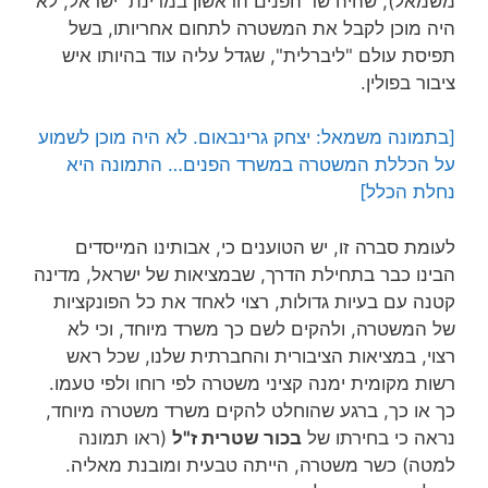
משמאל), שהיה שר הפנים הראשון במדינת ישראל, לא
היה מוכן לקבל את המשטרה לתחום אחריותו, בשל
תפיסת עולם "ליברלית", שגדל עליה עוד בהיותו איש
ציבור בפולין.
[בתמונה משמאל: יצחק גרינבאום. לא היה מוכן לשמוע
על הכללת המשטרה במשרד הפנים… התמונה היא
נחלת הכלל]
לעומת סברה זו, יש הטוענים כי, אבותינו המייסדים
הבינו כבר בתחילת הדרך, שבמציאות של ישראל, מדינה
קטנה עם בעיות גדולות, רצוי לאחד את כל הפונקציות
של המשטרה, ולהקים לשם כך משרד מיוחד, וכי לא
רצוי, במציאות הציבורית והחברתית שלנו, שכל ראש
רשות מקומית ימנה קציני משטרה לפי רוחו ולפי טעמו.
כך או כך, ברגע שהוחלט להקים משרד משטרה מיוחד,
נראה כי בחירתו של
בכור שטרית ז"ל
(ראו תמונה
למטה) כשר משטרה, הייתה טבעית ומובנת מאליה.