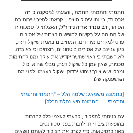
חתמתי וחתמתי וחתמתי, והגעתי למסקנה כי זה
אבסורד, כי זהו עיסוק סיזיפי. קראתי לנציב שירות בתי
הסוהר,
רב גונדר אריה ניר ז"ל
, האצלתי לו סמכות זו
של חתימה על בקשות לחופשות קצרות של אסירים,
פרט למקרים מיוחדים, המחייבים באמת שיקול דעת,
כגון עניינם של אסירים ביטחוניים, רוצחים וכיוצא בזה.
לא חשבתי כי ראוי שהשר יקדיש את עיקר זמנו לחתימות
טכניות, שאין עמן כל שיקול דעת, מבלי שהוא יכול,
ומבלי שיש צורך שהוא יבדוק וישקול בעצמו לפני מתן
הגושפנקה שלו.
[בתמונה משמאל: שלמה הלל – "חתמתי וחתמתי
וחתמתי…". התמונה היא נחלת הכלל]
עם כניסתי לתפקידי, קבעתי לעצמי כלל להרבות
בהופעות ציבוריות, לרבות בפני סטודנטים
באוניברסיטאות, כדי לקרב את הציבור לאותם נושאים