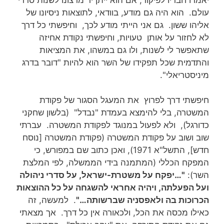
עולם. הוא היה גם מודע, בוודאי, לתוצאות ניסיונו של
אליהו ששון. גם אני הייתי מודע לכך, וחיפשתי כל דרך
לא לחזור על אותן טעויות, וחיפשתי נקודת אחיזה
שתאפשר לי לשנות, ולו גם במשהו, את המציאות
והתדמית שכל תפקידו של השר הוא להיות "דובר בדרג
מיניסטריאלי".
חיפשתי דרך לפרוץ את המעגל הסגור של פקודת
המשטרה, בלי להימצא בעמדת "נבדל" (בלשון שחקני
כדורגל), ולא לפעול במנוגד לפקודת המשטרה. עברתי
שוב ושוב על פקודת המשטרה (פקודת המשטרה [נוסח
חדש], התשל"א 1971), ואכן כתוב שם במפורש, כי
המפקח הכללי (המתמנה בידי הממשלה, לפי המלצת
השר):
"…יפקח על משטרת-ישראל, על סדרי ניהולה
ועל הפעלתה, ויהיה אחראי להשגחה על כל ההוצאות
הכרוכות בה ולאפסניה שברשותה…"
. למעשה, זה
כאילו מכסה את הכל, ולכאורה אין כל דרך. אך מצאתי