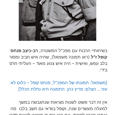
בשיחותיי הרבות עם מפכ"ל המשטרה,
רב-ניצב פנחס
קופל ז"ל
(ראו תמונה משמאל), שהיה איש חביב ומסור
בלב ונפש, ואישית – היה איש צנוע מאוד – העליתי חרס
בידי.
[משמאל: תמונתו של המפכ"ל, פנחס קופל – כלום לא
עזר… הצלם: פריץ כהן. התמונה היא נחלת הכלל]
אין זה דבר פשוט לשנות מציאות שנתגבשה במשך
למעלה מעשרים שנה, וקופל בוודאי גם חשב בלבו מה
יאמרו חבריו לפיקוד, אם הוא ייתן יד מרצונו לשנות סדרי