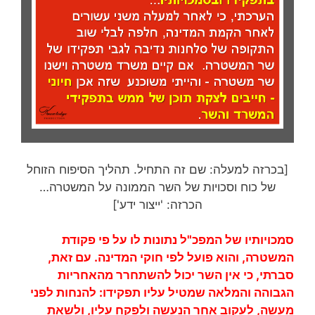
[בכרזה למעלה: שם זה התחיל. תהליך הסיפוח הזוחל
של כוח וסכויות של השר הממונה על המשטרה…
הכרזה: 'ייצור ידע']
סמכויותיו של המפכ"ל נתונות לו על פי פקודת
המשטרה, והוא פועל לפי חוקי המדינה. עם זאת,
סברתי, כי אין השר יכול להשתחרר מהאחריות
הגבוהה והמלאה שמטיל עליו תפקידו: להנחות לפני
מעשה, לעקוב אחר הנעשה ולפקח עליו, ולשאת