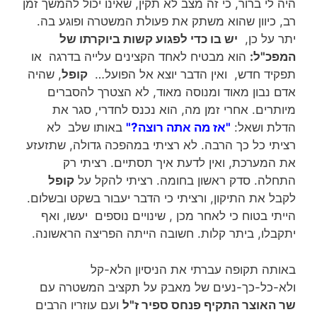
היה לי ברור, כי זה מצב לא תקין, שאינו יכול להמשך זמן
רב, כיוון שהוא משתק את פעולת המשטרה ופוגע בה.
יתר על כן,
יש בו כדי לפגוע קשות ביוקרתו של
המפכ"ל:
הוא מבטיח לאחד הקצינים עלייה בדרגה או
תפקיד חדש, ואין הדבר יוצא אל הפועל…
קופל
, שהיה
אדם נבון מאוד ומנוסה מאוד, לא הצטרך להסברים
מיותרים. אחרי זמן מה, הוא נכנס לחדרי, סגר את
הדלת ושאל:
"אז מה אתה רוצה?"
באותו שלב לא
רציתי כל כך הרבה. לא רציתי במהפכה גדולה, שתזעזע
את המערכת, ואין לדעת איך תסתיים. רציתי רק
התחלה. סדק ראשון בחומה. רציתי להקל על
קופל
לקבל את התיקון, ורציתי כי הדבר יעבור בשקט ובשלום.
הייתי בטוח כי לאחר מכן , שינויים נוספים יעשו, ואף
יתקבלו, ביתר קלות. חשובה הייתה הפריצה הראשונה.
באותה תקופה עברתי את הניסיון הלא-קל
ולא-כל-כך-נעים של מאבק על תקציב המשטרה עם
שר האוצר התקיף פנחס ספיר ז"ל
ועם עוזריו הרבים