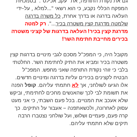
גם את נקודת התורפה, את "עקב אכילס". בסמכויות
המפקח הכללי נקבע, כי הוא רשאי "…למלא , על-ידי
העלאה בדרגה או בדרך אחרת,
כל משרה בדרגה
שלמטה מדרגת קצין משטרה בכיר
…".
רק למטה
מדרגת קצין בכיר! העלאה בדרגות של קציני משטרה
בכירים מחייבת חתימת השר!
מקובל היה, כי המפכ"ל מסכם לגבי מינויים בדרגות קצין
משטרה בכיר ומביא את התיק לחתימת השר. החלטתי
בלבי כי זוהי נקודת התורפה שאני מחפש. המפכ"ל
הבטיח לקצינים בכירים עליות בדרגה ומינויים חדשים.
אלו הגיעו לשולחני, אך
לא
חתמתי עליהם.
קופל
הפנה
את תשומת לבי לכך שהאנשים מחכים לחתימתי, וביקש
שלא אעכב את המנויים. בכל פעם השבתי, כי אני מעט
עסוק לאחרונה, ולכשאתפנה – אעבור על התיקים. כך
קרה פעם, פעמיים ושלוש, ועל שולחני נצטברו הרבה
תיקים שלא חתמתי עליהם.