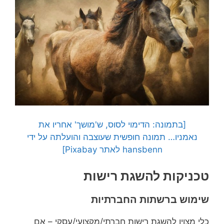
[בתמונה: הדימוי לסוס, ש'מושך' אחריו את
נאמניו… תמונה חופשית שעוצבה והועלתה על ידי
hansbenn לאתר Pixabay]
טכניקות להשגת רישות
שימוש ברשתות החברתיות
כלי מצוין להשגת רישות חברתי/מקצועי/עסקי – אם