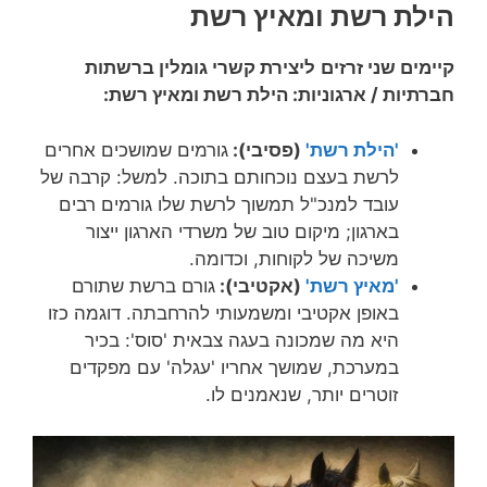
הילת רשת ומאיץ רשת
קיימים שני
זרזים
ליצירת קשרי גומלין ברשתות
חברתיות / ארגוניות: הילת רשת ומאיץ רשת:
'הילת רשת'
(פסיבי):
גורמים שמושכים אחרים
לרשת בעצם נוכחותם בתוכה. למשל: קרבה של
עובד למנכ"ל תמשוך לרשת שלו גורמים רבים
בארגון; מיקום טוב של משרדי הארגון ייצור
משיכה של לקוחות, וכדומה.
'מאיץ רשת'
(אקטיבי):
גורם ברשת שתורם
באופן אקטיבי ומשמעותי להרחבתה. דוגמה כזו
היא מה שמכונה בעגה צבאית 'סוס': בכיר
במערכת, שמושך אחריו 'עגלה' עם מפקדים
זוטרים יותר, שנאמנים לו.