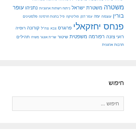
משטרה
עופר
משטרת ישראל
נתניהו
ניתוח רשתות ארגוניות
בורין
עוצמה
עזה
פלסטינים
עמר דנק
פוליטיקה
פיל בחנות חרסינה
פנחס יחזקאלי
קורונה
פרוגרס
רוסיה
צה"ל
צבא
רפורמה משפטית
רועי צזנה
שיטור
תהילים
שרית אונגר משיח
תרבות ארגונית
חיפוש
חיפוש: