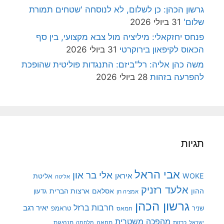
גרשון הכהן: כן לשלום, לא לנוסחה 'שטחים תמורת
שלום'
31 ביולי 2026
פנחס יחזקאלי: מיליציה מול צבא מקצועי, בין סף
הכאוס לקיפאון בירוקרטי
31 ביולי 2026
משה כהן אליה: רל"ביזם: התנגדות פוליטית שהופכת
להפרעה בזהות
28 ביולי 2026
תגיות
אבי הראל
אלי בר און
איראן
WOKE
אליטת
אליטה
אלעד רזניק
ההון
אסלאם
ארצות הברית
גדעון
אמציה חן
גרשון הכהן
חרבות ברזל
יאיר רגב
שניר
טראמפ
חמאס
מהפכה משטרית
מנהיגות
ישראל
כרזות
מחאה
מלחמה