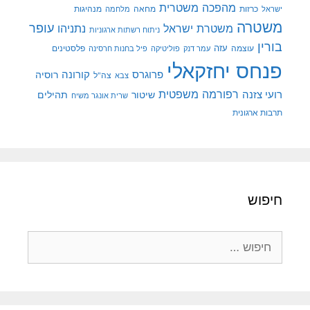
מהפכה משטרית
מנהיגות
ישראל
כרזות
מחאה
מלחמה
משטרה
עופר
משטרת ישראל
נתניהו
ניתוח רשתות ארגוניות
בורין
עוצמה
עזה
פלסטינים
עמר דנק
פוליטיקה
פיל בחנות חרסינה
פנחס יחזקאלי
קורונה
פרוגרס
רוסיה
צה"ל
צבא
רפורמה משפטית
רועי צזנה
שיטור
תהילים
שרית אונגר משיח
תרבות ארגונית
חיפוש
חיפוש: