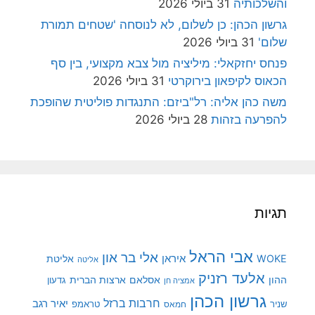
והשלכותיה
31 ביולי 2026
גרשון הכהן: כן לשלום, לא לנוסחה 'שטחים תמורת
שלום'
31 ביולי 2026
פנחס יחזקאלי: מיליציה מול צבא מקצועי, בין סף
הכאוס לקיפאון בירוקרטי
31 ביולי 2026
משה כהן אליה: רל"ביזם: התנגדות פוליטית שהופכת
להפרעה בזהות
28 ביולי 2026
תגיות
אבי הראל
אלי בר און
איראן
WOKE
אליטת
אליטה
אלעד רזניק
ההון
אסלאם
ארצות הברית
גדעון
אמציה חן
גרשון הכהן
חרבות ברזל
יאיר רגב
שניר
טראמפ
חמאס