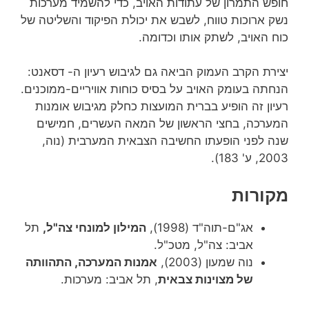
חופש התמרון של עתודות האויב, כדי להשמיד מערכות
נשק ארוכות טווח, לשבש את יכולת הפיקוד והשליטה של
כוח האויב, לשתק אותו וכדומה.
יצירת הקרב העמוק הביאה גם לגיבוש רעיון ה- דסאנט:
הנחתה בעומק האויב על בסיס כוחות אוויריים-ממוכנים.
רעיון זה הופיע בברית המועצות כחלק מגיבוש אומנות
המערכה, בחצי הראשון של המאה העשרים, חמישים
שנה לפני הופעתו החשיבה הצבאית המערבית (נוה,
2003, ע' 183).
מקורות
אג"ם-תוה"ד (1998),
המילון למונחי צה"ל,
תל
אביב: צה"ל, מטכ"ל.
נוה שמעון (2003),
אמנות המערכה, התהוותה
של מצוינות צבאית
, תל אביב: מערכות.