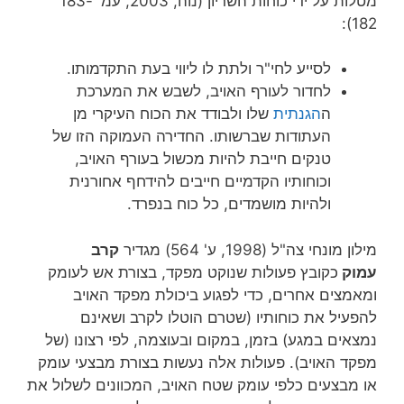
מטלות על ידי כוחות השריון (נוה, 2003, עמ' 183-
182):
לסייע לחי"ר ולתת לו ליווי בעת התקדמותו.
לחדור לעורף האויב, לשבש את המערכת
ה
הגנתית
שלו ולבודד את הכוח העיקרי מן
העתודות שברשותו. החדירה העמוקה הזו של
טנקים חייבת להיות מכשול בעורף האויב,
וכוחותיו הקדמיים חייבים להידחף אחורנית
ולהיות מושמדים, כל כוח בנפרד.
מילון מונחי צה"ל (1998, ע' 564) מגדיר
קרב
עמוק
כקובץ פעולות שנוקט מפקד, בצורת אש לעומק
ומאמצים אחרים, כדי לפגוע ביכולת מפקד האויב
להפעיל את כוחותיו (שטרם הוטלו לקרב ושאינם
נמצאים במגע) בזמן, במקום ובעוצמה, לפי רצונו (של
מפקד האויב). פעולות אלה נעשות בצורת מבצעי עומק
או מבצעים כלפי עומק שטח האויב, המכוונים לשלול את