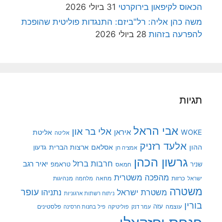
הכאוס לקיפאון בירוקרטי
31 ביולי 2026
משה כהן אליה: רל"ביזם: התנגדות פוליטית שהופכת
להפרעה בזהות
28 ביולי 2026
תגיות
אבי הראל
אלי בר און
איראן
WOKE
אליטת
אליטה
אלעד רזניק
ההון
אסלאם
ארצות הברית
גדעון
אמציה חן
גרשון הכהן
חרבות ברזל
יאיר רגב
שניר
טראמפ
חמאס
מהפכה משטרית
מנהיגות
ישראל
כרזות
מחאה
מלחמה
משטרה
עופר
משטרת ישראל
נתניהו
ניתוח רשתות ארגוניות
בורין
עוצמה
עזה
פלסטינים
עמר דנק
פוליטיקה
פיל בחנות חרסינה