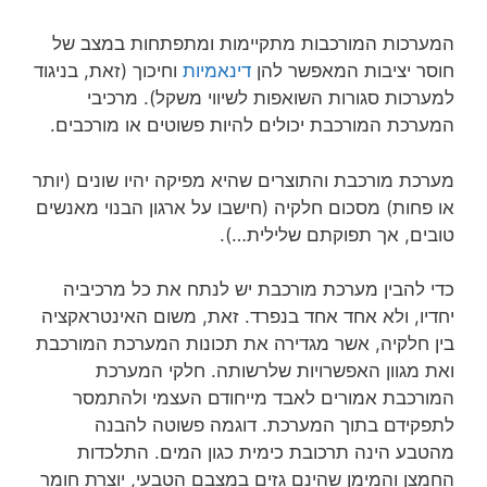
המערכות המורכבות מתקיימות ומתפתחות במצב של
חוסר יציבות המאפשר להן
דינאמיות
וחיכוך (זאת, בניגוד
למערכות סגורות השואפות לשיווי משקל). מרכיבי
המערכת המורכבת יכולים להיות פשוטים או מורכבים.
מערכת מורכבת והתוצרים שהיא מפיקה יהיו שונים (יותר
או פחות) מסכום חלקיה (חישבו על ארגון הבנוי מאנשים
טובים, אך תפוקתם שלילית…).
כדי להבין מערכת מורכבת יש לנתח את כל מרכיביה
יחדיו, ולא אחד אחד בנפרד. זאת, משום האינטראקציה
בין חלקיה, אשר מגדירה את תכונות המערכת המורכבת
ואת מגוון האפשרויות שלרשותה. חלקי המערכת
המורכבת אמורים לאבד מייחודם העצמי ולהתמסר
לתפקידם בתוך המערכת. דוגמה פשוטה להבנה
מהטבע הינה תרכובת כימית כגון המים. התלכדות
החמצן והמימן שהינם גזים במצבם הטבעי, יוצרת חומר