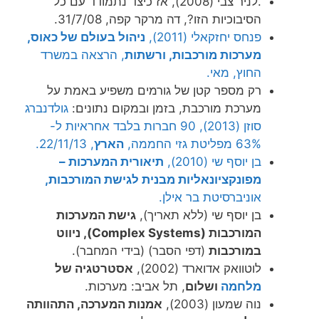
.לניר צבי (2008), אז כיצד נתמודד עם כל
הסיבוכיות הזו?, דה מרקר קפה, 31/7/08.
פנחס יחזקאלי (2011),
ניהול בעולם של כאוס,
מערכות מורכבות, ורשתות
, הרצאה במשרד
החוץ, מאי.
רק מספר קטן של גורמים משפיע באמת על
מערכת מורכבת, בזמן ובמקום נתונים:
גולדנברג
סוזן (2013), 90 חברות בלבד אחראיות ל-
63% מפליטת גזי החממה,
הארץ
, 22/11/13.
בן יוסף שי (2010),
תיאורית המערכות –
מפונקציונאליות מבנית לגישת המורכבות,
אוניברסיטת בר אילן.
בן יוסף שי (ללא תאריך),
גישת המערכות
המורכבות (Complex Systems), ניווט
במורכבות
(דפי הסבר) (בידי המחבר).
לוטוואק אדוארד (2002),
אסטרטגיה של
מלחמה
ושלום
, תל אביב: מערכות.
נוה שמעון (2003),
אמנות המערכה, התהוותה