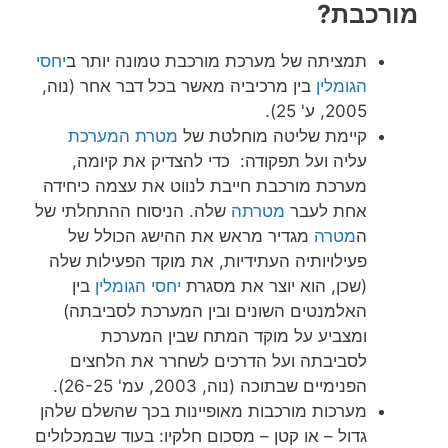
מורכבת?
תמציתה של מערכת מורכבת טמונה יותר ב
יחסי
הגומלין
בין מרכיביה מאשר בכל דבר אחר (נוה,
2005, ע' 25).
קיימת שליטה מוחלטת של
מטרת המערכת
עליה ועל תפקודה: כדי להצדיק את קיומה,
מערכת מורכבת חייבת לנווט את עצמה כיחידה
אחת לעבר
מטרתה
שלה. הניסוח ההתחלתי של
ה
מטרה
מגדיר מראש את ההישג הכולל של
פעילויותיה העתידיות, את מוקד הפעילות שלה
(שכן, הוא יוצר את מסגרת
יחסי הגומלין
בין
האלמנטים השונים ובין המערכת לסביבתה)
ומצביע על מוקד המתח שבין המערכת
לסביבתה ועל הדרכים לשחרר את הלחצים
הפנימיים שבתוכה (נוה, 2003, עמ' 26-25).
מערכות מורכבות מאופיינות בכך שהשלם שלהן
גדול – או קטן – מסכום חלקיו: בעוד שבמכלולים