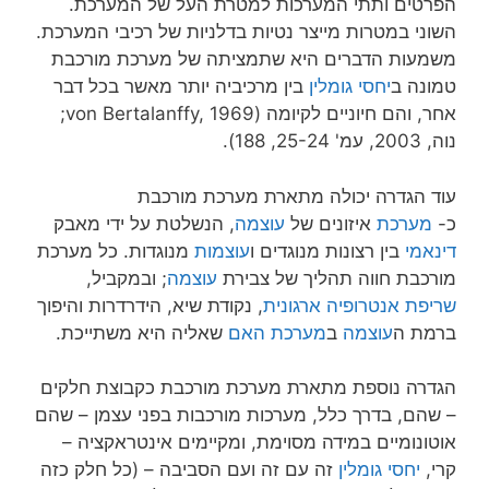
הפרטים ותתי המערכות למטרת העל של המערכת.
השוני במטרות מייצר נטיות בדלניות של רכיבי המערכת.
משמעות הדברים היא שתמציתה של מערכת מורכבת
טמונה ב
יחסי גומלין
בין מרכיביה יותר מאשר בכל דבר
אחר, והם חיוניים לקיומה (von Bertalanffy, 1969;
נוה, 2003, עמ' 25-24, 188).
עוד הגדרה יכולה מתארת מערכת מורכבת
כ-
מערכת
איזונים של
עוצמה
, הנשלטת על ידי מאבק
דינאמי
בין רצונות מנוגדים ו
עוצמות
מנוגדות. כל מערכת
מורכבת חווה תהליך של צבירת
עוצמה
; ובמקביל,
שריפת אנטרופיה ארגונית
, נקודת שיא, הידרדרות והיפוך
ברמת ה
עוצמה
ב
מערכת האם
שאליה היא משתייכת.
הגדרה נוספת מתארת מערכת מורכבת כקבוצת חלקים
– שהם, בדרך כלל, מערכות מורכבות בפני עצמן – שהם
אוטונומיים במידה מסוימת, ומקיימים אינטראקציה –
קרי,
יחסי גומלין
זה עם זה ועם הסביבה – (כל חלק כזה