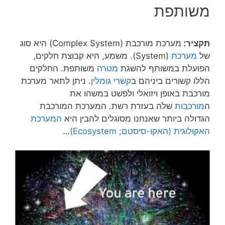
משותפת
תקציר:
מערכת מורכבת (Complex System) היא סוג
של
מערכת
(System). משמע, היא קבוצת חלקים,
הפועלת במשותף להשגת
מטרה
משותפת. החלקים
הללו קשורים ביניהם ב
קשרי גומלין
. ניתן לתאר מערכת
מורכבת באופן ויזואלי ולפשט במשהו את
ה
מורכבות
שלה בעזרת רשת. המערכת המורכבת
הגדולה ביותר שאנחנו מסוגלים להבין היא
המערכת
האקולוגית (האקו-סיסטם; Ecosystem)
…