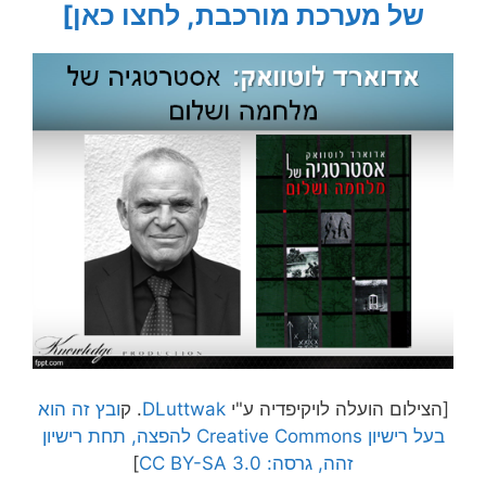
של מערכת מורכבת, לחצו כאן]
[הצילום הועלה לויקיפדיה ע"י
DLuttwak
. ק
ובץ זה הוא
בעל רישיון Creative Commons להפצה, תחת רישיון
זהה, גרסה: CC BY-SA 3.0
]