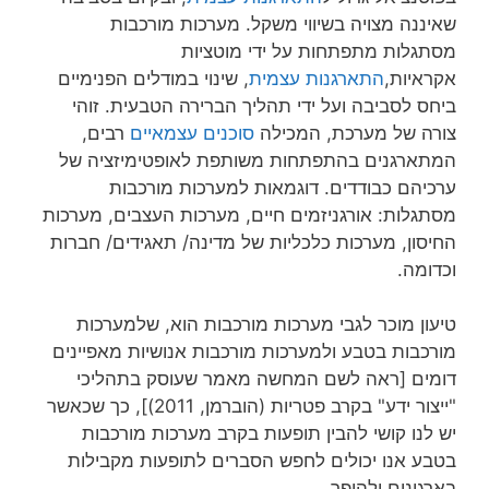
שאיננה מצויה בשיווי משקל. מערכות מורכבות
מסתגלות מתפתחות על ידי מוטציות
אקראיות,
התארגנות עצמית
, שינוי במודלים הפנימיים
ביחס לסביבה ועל ידי תהליך הברירה הטבעית. זוהי
צורה של מערכת, המכילה
סוכנים עצמאיים
רבים,
המתארגנים בהתפתחות משותפת לאופטימיזציה של
ערכיהם כבודדים. דוגמאות למערכות מורכבות
מסתגלות: אורגניזמים חיים, מערכות העצבים, מערכות
החיסון, מערכות כלכליות של מדינה/ תאגידים/ חברות
וכדומה.
טיעון מוכר לגבי מערכות מורכבות הוא, שלמערכות
מורכבות בטבע ולמערכות מורכבות אנושיות מאפיינים
דומים [ראה לשם המחשה מאמר שעוסק בתהליכי
"ייצור ידע" בקרב פטריות (הוברמן, 2011)], כך שכאשר
יש לנו קושי להבין תופעות בקרב מערכות מורכבות
בטבע אנו יכולים לחפש הסברים לתופעות מקבילות
בארגונים ולהיפך.