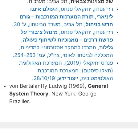
של מצוינות צבאית
, תל אביב: מערכות.
רזי עפרון, יחזקאלי פנחס,
העולם איננו
ליניארי, תורת המערכות המורכבות – גורם
חדש בניהול
, תל אביב, משרד הביטחון, ע' 30.
רזי עפרון, יחזקאלי פנחס,
מינהל ציבורי על
פרשת דרכים – מאנוכיות לשיתוף פעולה
,
גלילות, המרכז למחקר אסטרטוגי ולמדיניות,
המכללה לביטחון לאומי, צה"ל, עמ' 254-253.
פנחס יחזקאלי (2019), המערכת האקולוגית
(האקו סיסטם): המערכת המורכבת
האולטימטיבית,
ייצור ידע
, 28/10/19.
von Bertalanffy Ludwig (1969),
General
System Theory
,
New York: George
Braziller.