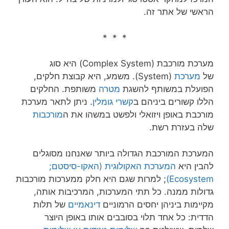
הראשי של אתר זה.
* * *
מערכת מורכבת (Complex System) היא סוג
של
מערכת
(System). משמע, היא קבוצת חלקים,
הפועלת במשותף להשגת
מטרה
משותפת. החלקים
הללו קשורים ביניהם ב
קשרי גומלין
. ניתן לתאר מערכת
מורכבת באופן ויזואלי ולפשט במשהו את ה
מורכבות
שלה בעזרת רשת.
המערכת המורכבת הגדולה ביותר שאנחנו מסוגלים
להבין היא
המערכת האקולוגית (האקו-סיסטם;
Ecosystem)
; למרות שגם היא חלק ממערכות מורכבות
גדולות ממנה. כל תתי המערכות, המרכיבות אותה,
מקיימות ביניהן יחסים הרמוניים
דינאמיים
של תלות
הדדית: כל אחד תלוי בסובבים אותו באופן היוצר