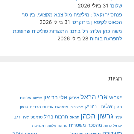
שלום'
31 ביולי 2026
פנחס יחזקאלי: מיליציה מול צבא מקצועי, בין סף
הכאוס לקיפאון בירוקרטי
31 ביולי 2026
משה כהן אליה: רל"ביזם: התנגדות פוליטית שהופכת
להפרעה בזהות
28 ביולי 2026
תגיות
אבי הראל
אלי בר און
איראן
WOKE
אליטת
אליטה
אלעד רזניק
ההון
אסלאם
ארצות הברית
גדעון
אמציה חן
גרשון הכהן
חרבות ברזל
יאיר רגב
שניר
טראמפ
חמאס
מהפכה משטרית
מנהיגות
ישראל
כרזות
מחאה
מלחמה
משטרה
עופר
משטרת ישראל