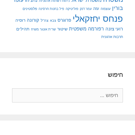
נתניהו
ניתוח רשתות ארגוניות
בורין
עוצמה
עזה
פלסטינים
עמר דנק
פוליטיקה
פיל בחנות חרסינה
פנחס יחזקאלי
קורונה
פרוגרס
רוסיה
צה"ל
צבא
רפורמה משפטית
רועי צזנה
שיטור
תהילים
שרית אונגר משיח
תרבות ארגונית
חיפוש
חיפוש: