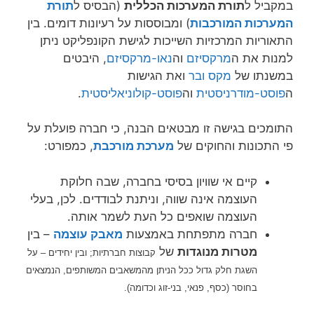
במקביל ל
תורת המערכות הכללית
(הבסיס ל
תורת
המערכות המורכבות
) ומבוססות על רעיונות דומים. בין
התאוריות המרכזיות השייכות לגישת הקונפליקט ניתן
למנות את ה
מרקסיזם
וה
נאו-מרקסיזם
, היבטים
במשנתו של
מקס ובר
ואת הגישות
ה
פוסט-מודרניסטית
וה
פוסט-קולוניאליסטית
.
התומכים בגישה זו מבטאים הבנה, כי חברה פועלת על
פי התכונות והחוקים של
מערכת מורכבת
, כמפורט:
קיים אי שוויון בסיסי בחברה, שבה חלוקת
העוצמה אינה שווה, וניתנת לבודדים. לכן, בעלי
העוצמה שואפים כל העת לשמר אותה.
חברה מתפתחת באמצעות
מאבק עוצמה
– בין
מטרות מנוגדות
של
קבוצות חברתיות; ובין יחידים – על
השגת חלק גדול ככל הניתן מהמשאבים המשותפים, הנמצאים
בחוסר (כסף
,
פנאי
, בני-זוג וכדומה)
.