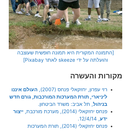
[התמונה המקורית היא תמונה חופשית שעוצבה
והועלתה על ידי skeeze לאתר Pixabay]
מקורות והעשרה
רזי עפרון, יחזקאלי פנחס (2007),
העולם איננו
ליניארי, תורת המערכות המורכבות, גורם חדש
בניהול
, תל אביב: משרד הביטחון.
פנחס יחזקאלי (2014), מערכת מורכבת,
ייצור
ידע
, 12/4/14.
פנחס יחזקאלי (2014), תורת המערכות