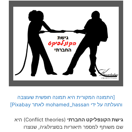
[התמונה המקורית היא תמונה חופשית שעוצבה
והועלתה על ידי mohamed_hassan לאתר Pixabay]
גישת הקונפליקט החברתי
(Conflict theories) היא
שם משותף למספר תיאוריות בסוציולוגיה, שנוצרו