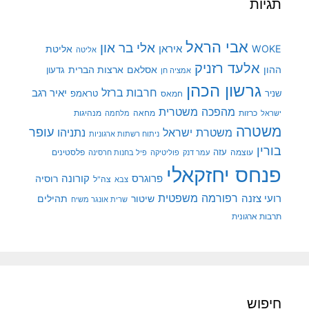
תגיות
אבי הראל
אלי בר און
איראן
WOKE
אליטת
אליטה
אלעד רזניק
ההון
אסלאם
ארצות הברית
גדעון
אמציה חן
גרשון הכהן
חרבות ברזל
יאיר רגב
שניר
טראמפ
חמאס
מהפכה משטרית
מנהיגות
ישראל
כרזות
מחאה
מלחמה
משטרה
עופר
משטרת ישראל
נתניהו
ניתוח רשתות ארגוניות
בורין
עוצמה
עזה
פלסטינים
עמר דנק
פוליטיקה
פיל בחנות חרסינה
פנחס יחזקאלי
קורונה
פרוגרס
רוסיה
צה"ל
צבא
רפורמה משפטית
רועי צזנה
שיטור
תהילים
שרית אונגר משיח
תרבות ארגונית
חיפוש