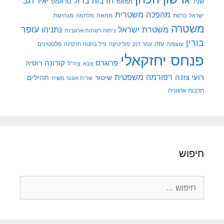
חרבות ברזל
יאיר רגב
שניר
טראמפ
חמאס
מהפכה משטרית
מנהיגות
ישראל
כרזות
מחאה
מלחמה
משטרה
עופר
משטרת ישראל
נתניהו
ניתוח רשתות ארגוניות
בורין
עוצמה
עזה
פלסטינים
עמר דנק
פוליטיקה
פיל בחנות חרסינה
פנחס יחזקאלי
קורונה
פרוגרס
רוסיה
צה"ל
צבא
רפורמה משפטית
רועי צזנה
שיטור
תהילים
שרית אונגר משיח
תרבות ארגונית
חיפוש
חיפוש: