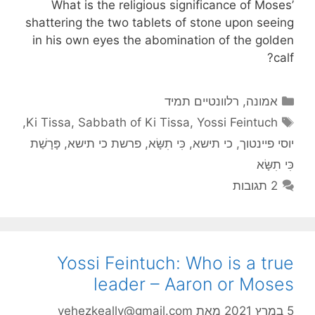
What is the religious significance of Moses’
shattering the two tablets of stone upon seeing
in his own eyes the abomination of the golden
calf?
קטגוריות
אמונה
,
רלוונטיים תמיד
תגיות
,
Ki Tissa
,
Sabbath of Ki Tissa
,
Yossi Feintuch
יוסי פיינטוך
,
כי תישא
,
כִּי תִשָּׂא
,
פרשת כי תישא
,
פָּרָשַׁת
כִּי תִשָּׂא
2 תגובות
Yossi Feintuch: Who is a true
leader – Aaron or Moses
5 במרץ 2021
מאת
yehezkeally@gmail.com