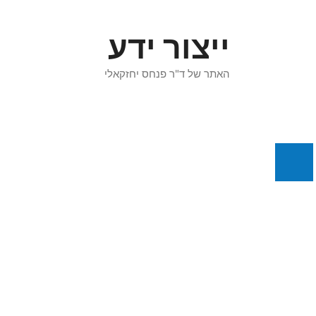
דלג
תוכן
ייצור ידע
האתר של ד"ר פנחס יחזקאלי