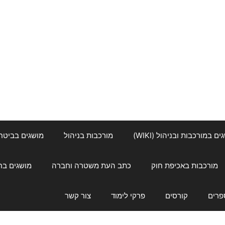
ם במורכבות ובניהול (WIKI)
מורכבות בניהול
מושגים בביטחון ל
מורכבות באכיפת חוק
כתב העת משטרה וחברה
מושגים בחינוך
פרים
קורסים
פרקי לימוד
צור קשר