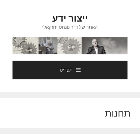
דלג
תוכן
ייצור ידע
האתר של ד"ר פנחס יחזקאלי
תפריט
תחנות