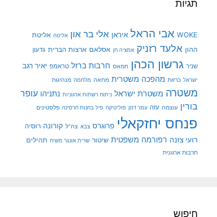
תגיות
אבי הראל
אלי בר און
איראן
WOKE
אליטת
אליטה
אלעד רזניק
ההון
אסלאם
ארצות הברית
גדעון
אמציה חן
גרשון הכהן
חרבות ברזל
יאיר רגב
שניר
טראמפ
חמאס
מהפכה משטרית
מנהיגות
ישראל
כרזות
מחאה
מלחמה
משטרה
עופר
משטרת ישראל
נתניהו
ניתוח רשתות ארגוניות
בורין
עוצמה
עזה
פלסטינים
עמר דנק
פוליטיקה
פיל בחנות חרסינה
פנחס יחזקאלי
קורונה
פרוגרס
רוסיה
צה"ל
צבא
רפורמה משפטית
רועי צזנה
שיטור
תהילים
שרית אונגר משיח
תרבות ארגונית
חיפוש