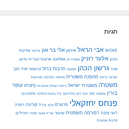
תגיות
אבי הראל
אלי בר און
איראן
WOKE
אליטת
אליטה
אלעד רזניק
ההון
אסלאם
ארצות הברית
גדעון
אמציה חן
גרשון הכהן
חרבות ברזל
יאיר רגב
שניר
טראמפ
חמאס
מהפכה משטרית
מנהיגות
ישראל
כרזות
מחאה
מלחמה
משטרה
עופר
משטרת ישראל
נתניהו
ניתוח רשתות ארגוניות
בורין
עוצמה
עזה
פלסטינים
עמר דנק
פוליטיקה
פיל בחנות חרסינה
פנחס יחזקאלי
קורונה
פרוגרס
רוסיה
צה"ל
צבא
רפורמה משפטית
רועי צזנה
שיטור
תהילים
שרית אונגר משיח
תרבות ארגונית