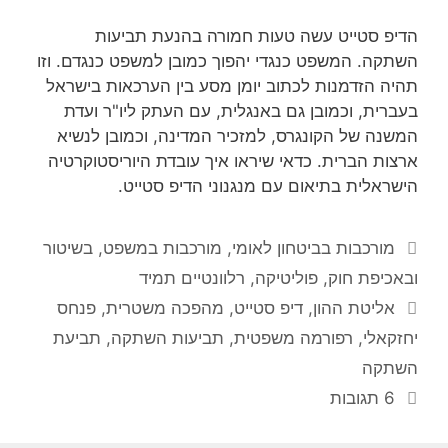
הדיפ סטייט עשה טעות חמורה בהנעת תביעות
השתקה. המשפט כנגדי יהפוך כמובן למשפט כנגדם. וזו
תהיה הזדמנות לכתוב יומן מסע בין הערכאות בישראל
בעברית, וכמובן גם באנגלית, עם העתק ליו"ר ועדת
המשנה של הקונגרס, למזכיר המדינה, וכמובן לנשיא
ארצות הברית. כדאי שיראו איך עובדת היוריסטוקרטיה
הישראלית בתיאום עם מנגנוני הדיפ סטייט.
קטגוריות
מורכבות בביטחון לאומי
,
מורכבות במשפט, בשיטור
ובאכיפת חוק
,
פוליטיקה
,
רלוונטיים תמיד
תגיות
אליטת ההון
,
דיפ סטייט
,
מהפכה משטרית
,
פנחס
יחזקאלי
,
רפורמה משפטית
,
תביעות השתקה
,
תביעת
השתקה
6 תגובות