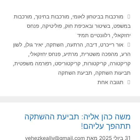
קטגוריות
מורכבות בביטחון לאומי
,
מורכבות בחינוך
,
מורכבות
במשפט, בשיטור ובאכיפת חוק
,
פוליטיקה
,
פנחס
יחזקאלי
,
רלוונטיים תמיד
תגיות
אור רייכרט
,
דיבה
,
הרתעה
,
השתקה
,
יאיר גולן
,
לשון
הרע
,
מהפכה משטרית
,
מרתיע
,
פנחס יחזקאלי
,
קריקטורה
,
קריקטורות
,
קריקטוריסט
,
רפורמה משפטית
,
תביעות השתקה
,
תביעת השתקה
תגובה אחת
משה כהן אליה: תביעת ההשתקה
תתהפך עליהם!
31 ביולי 2025
מאת
yehezkeally@gmail.com