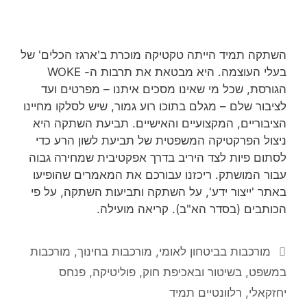
השתקה תמיד הייתה טקטיקה מוכרת ב'ארגז הכלים' של
בעלי העוצמה. היא מבטאת את תרבות ה- WOKE
הגורסת, שכל מי שאינו מסכים איתנו – מפרטים ועד
לציבור שלם – מגלם בתוכו רוע גמור, שיש לסלקו מחיינו
הציבוריים, המקצועיים והאישיים. תביעת השתקה היא
ניצול הפרקטיקה המשפטית של תביעת לשון הרע כדי
לסתום פיות לצד היריב בדרך אפקטיבית שמחירה גבוה
עבור המושתק. ריכזנו עבורכם את המאמרים שהופיעו
באתר 'ייצור ידע', על השתקה ותביעות השתקה, על פי
הכותבים (בסדר הא"ב). קריאה מועילה.
קטגוריות
מורכבות בביטחון לאומי
,
מורכבות בחינוך
,
מורכבות
במשפט, בשיטור ובאכיפת חוק
,
פוליטיקה
,
פנחס
יחזקאלי
,
רלוונטיים תמיד