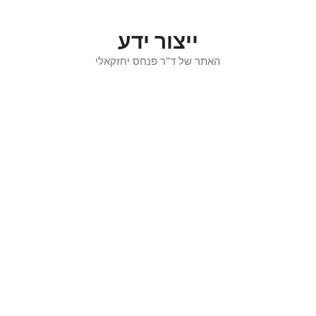
דלג
תוכן
ייצור ידע
האתר של ד"ר פנחס יחזקאלי