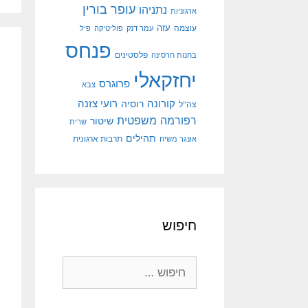
עופר בורין
נתניהו
ארגוניות
עוצמה
עזה
עמר דנק
פוליטיקה
פיל
פנחס
פלסטינים
בחנות חרסינה
יחזקאלי
פרוגרס
צבא
קורונה
רועי צזנה
רוסיה
צה"ל
רפורמה משפטית
שיטור
שרית
תהילים
אונגר משיח
תרבות ארגונית
חיפוש
חיפוש: