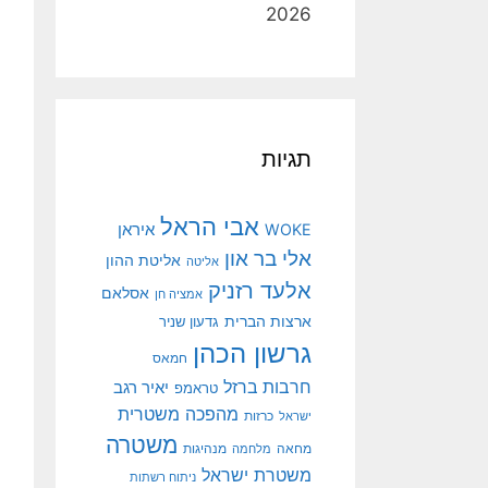
2026
תגיות
אבי הראל
איראן
WOKE
אלי בר און
אליטת ההון
אליטה
אלעד רזניק
אסלאם
אמציה חן
ארצות הברית
גדעון שניר
גרשון הכהן
חמאס
חרבות ברזל
יאיר רגב
טראמפ
מהפכה משטרית
ישראל
כרזות
משטרה
מנהיגות
מחאה
מלחמה
משטרת ישראל
ניתוח רשתות