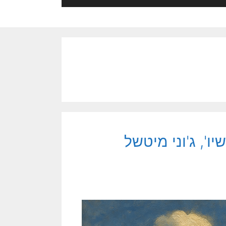
יו', ג'וני מיטשל