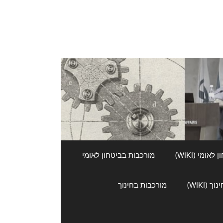
אומי (WIKI)
מורכבות בביטחון לאומי
 (WIKI)
מורכבות בחינוך