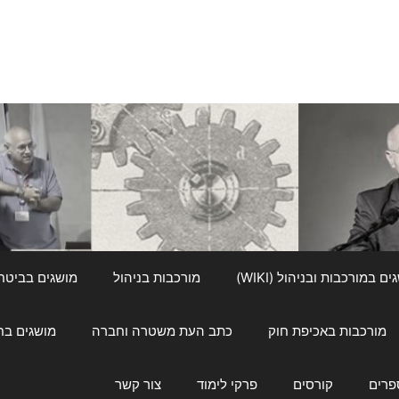
ם במורכבות ובניהול (WIKI)
מורכבות בניהול
מושגים בביטחון ל
מורכבות באכיפת חוק
כתב העת משטרה וחברה
מושגים בחינוך
פרים
קורסים
פרקי לימוד
צור קשר