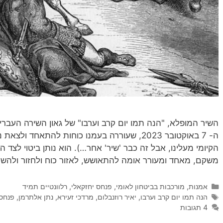
השיר המופלא, "הנה תמו יום קרב וערבו" של גאון השירה העברי
ה- 7 באוקטובר 2023, שעוררה בעמנו כוחות להתאחד 
הקיומי מעלינו, אבל זה כבר 'שיר' אחר…). הוא נותן ביטוי לצד 
משקם, מאחד ומעורר אומה להתאושש, לאזור כוח ולחזור ולהשי
קטגוריות
אמנות
,
מורכבות בביטחון לאומי
,
פנחס יחזקאלי
,
רלוונטיים תמיד
תגיות
הנה תמו יום קרב וערבו
,
יאיר רוזנבלום
,
מרדכי זעירא
,
נתן אלתרמן
,
פנחס 
4 תגובות