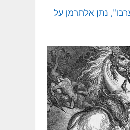
רבו", נתן אלתרמן על