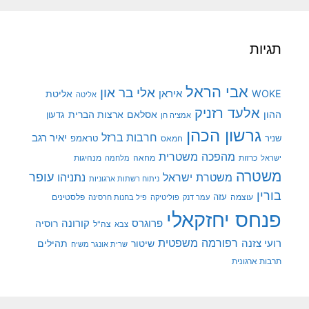
תגיות
אבי הראל
אלי בר און
איראן
WOKE
אליטת
אליטה
אלעד רזניק
ההון
אסלאם
ארצות הברית
גדעון
אמציה חן
גרשון הכהן
חרבות ברזל
יאיר רגב
שניר
טראמפ
חמאס
מהפכה משטרית
מנהיגות
ישראל
כרזות
מחאה
מלחמה
משטרה
עופר
משטרת ישראל
נתניהו
ניתוח רשתות ארגוניות
בורין
עוצמה
עזה
פלסטינים
עמר דנק
פוליטיקה
פיל בחנות חרסינה
פנחס יחזקאלי
קורונה
פרוגרס
רוסיה
צה"ל
צבא
רפורמה משפטית
רועי צזנה
שיטור
תהילים
שרית אונגר משיח
תרבות ארגונית