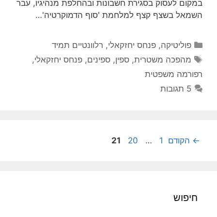
במקום לעסוק בסגירת חשבונות ובהחלפת מנהיגיו, עבר
השמאל בשצף קצף למלחמת 'סוף הדמוקרטיה'…
קטגוריות
פוליטיקה
,
פנחס יחזקאלי
,
רלוונטיים תמיד
תגיות
מהפכה משטרית
,
ספין
,
ספינים
,
פנחס יחזקאלי
,
רפורמה משפטית
5 תגובות
עמוד
עמוד
עמוד
←
הקודם
1
…
20
21
חיפוש