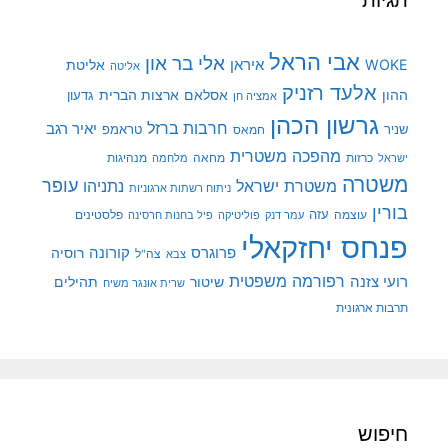
אבי הראל
אלי בר און
איראן
WOKE
אליטת
אליטה
אלעד רזניק
ההון
אסלאם
ארצות הברית
גדעון
אמציה חן
גרשון הכהן
חרבות ברזל
יאיר רגב
שניר
טראמפ
חמאס
מהפכה משטרית
מנהיגות
ישראל
כרזות
מחאה
מלחמה
משטרה
עופר
משטרת ישראל
נתניהו
ניתוח רשתות ארגוניות
בורין
עוצמה
עזה
פלסטינים
עמר דנק
פוליטיקה
פיל בחנות חרסינה
פנחס יחזקאלי
קורונה
פרוגרס
רוסיה
צה"ל
צבא
רפורמה משפטית
רועי צזנה
שיטור
תהילים
שרית אונגר משיח
תרבות ארגונית
חיפוש