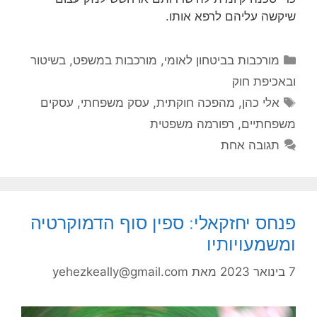
שיקשה עליהם לרפא אותו.
קטגוריות
מורכבות בביטחון לאומי
,
מורכבות במשפט, בשיטור
ובאכיפת חוק
תגיות
אלי כהן
,
מהפכה חוקתית
,
עסק משפחתי
,
עסקים
משפחתיים
,
רפורמה משפטית
תגובה אחת
פנחס יחזקאלי: ספין סוף הדמוקרטיה
ומשמעויותיו
7 בינואר 2023
מאת
yehezkeally@gmail.com