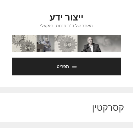
דלג
תוכן
ייצור ידע
האתר של ד"ר פנחס יחזקאלי
תפריט
קסרקטין