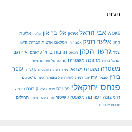
תגיות
אבי הראל
אלי בר און
איראן
WOKE
אליטת
אליטה
אלעד רזניק
ההון
אסלאם
ארצות הברית
גדעון
אמציה חן
גרשון הכהן
חרבות ברזל
יאיר רגב
שניר
טראמפ
חמאס
מהפכה משטרית
מנהיגות
ישראל
כרזות
מחאה
מלחמה
משטרה
עופר
משטרת ישראל
נתניהו
ניתוח רשתות ארגוניות
בורין
עוצמה
עזה
פלסטינים
עמר דנק
פוליטיקה
פיל בחנות חרסינה
פנחס יחזקאלי
קורונה
פרוגרס
רוסיה
צה"ל
צבא
רפורמה משפטית
רועי צזנה
שיטור
תהילים
שרית אונגר משיח
תרבות ארגונית