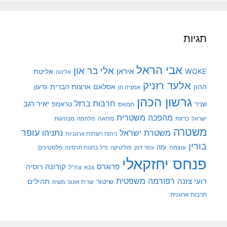
תגיות
אבי הראל
אלי בר און
איראן
WOKE
אליטת
אליטה
אלעד רזניק
ההון
אסלאם
ארצות הברית
גדעון
אמציה חן
גרשון הכהן
חרבות ברזל
יאיר רגב
שניר
טראמפ
חמאס
מהפכה משטרית
מנהיגות
ישראל
כרזות
מחאה
מלחמה
משטרה
עופר
משטרת ישראל
נתניהו
ניתוח רשתות ארגוניות
בורין
עוצמה
עזה
פלסטינים
עמר דנק
פוליטיקה
פיל בחנות חרסינה
פנחס יחזקאלי
קורונה
פרוגרס
רוסיה
צה"ל
צבא
רפורמה משפטית
רועי צזנה
שיטור
תהילים
שרית אונגר משיח
תרבות ארגונית