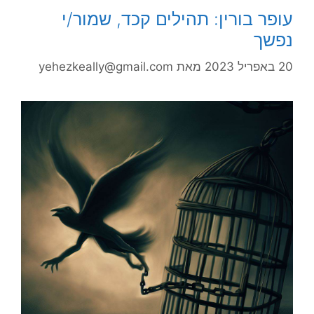
עופר בורין: תהילים קכד, שמור/י
נפשך
20 באפריל 2023
מאת
yehezkeally@gmail.com