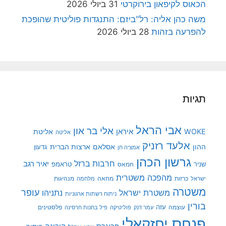
הכאוס לקיפאון בירוקרטי
31 ביולי 2026
משה כהן אליה: רל"ביזם: התנגדות פוליטית שהופכת
להפרעה בזהות
28 ביולי 2026
תגיות
אבי הראל
אלי בר און
איראן
WOKE
אליטת
אליטה
אלעד רזניק
ההון
אסלאם
ארצות הברית
גדעון
אמציה חן
גרשון הכהן
חרבות ברזל
יאיר רגב
שניר
טראמפ
חמאס
מהפכה משטרית
מנהיגות
ישראל
כרזות
מחאה
מלחמה
משטרה
עופר
משטרת ישראל
נתניהו
ניתוח רשתות ארגוניות
בורין
עוצמה
עזה
פלסטינים
עמר דנק
פוליטיקה
פיל בחנות חרסינה
פנחס יחזקאלי