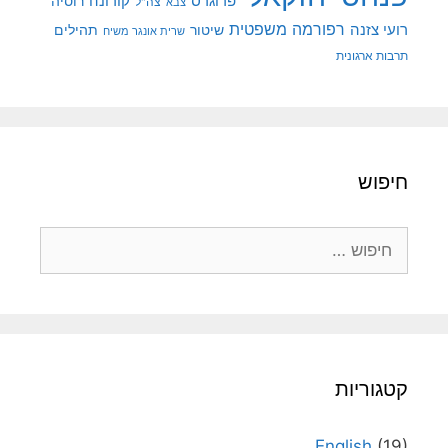
קורונה
פרוגרס
רוסיה
צה"ל
צבא
רפורמה משפטית
רועי צזנה
שיטור
תהילים
שרית אונגר משיח
תרבות ארגונית
חיפוש
חיפוש:
קטגוריות
English
(19)