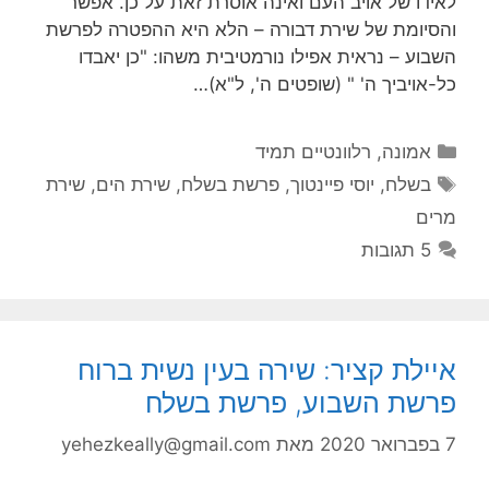
לאידו של אויב העם ואינה אוסרת זאת על כן. אפשר
והסיומת של שירת דבורה – הלא היא ההפטרה לפרשת
השבוע – נראית אפילו נורמטיבית משהו: "כן יאבדו
כל-אויביך ה' " (שופטים ה', ל"א)…
קטגוריות
אמונה
,
רלוונטיים תמיד
תגיות
בשלח
,
יוסי פיינטוך
,
פרשת בשלח
,
שירת הים
,
שירת
מרים
5 תגובות
איילת קציר: שירה בעין נשית ברוח
פרשת השבוע, פרשת בשלח
7 בפברואר 2020
מאת
yehezkeally@gmail.com