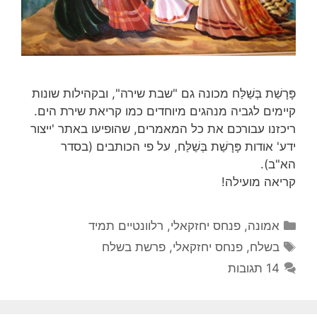
פָּרָשַׁת בְּשַׁלַּח מכונה גם "שבת שירה", ובקהילות שונות
קיימים לגביה מנהגים מיוחדים כמו קריאת שירת הים.
ריכזנו עבורכם את כל המאמרים, שהופיעו באתר 'ייצור
ידע' אודות פָּרָשַׁת בְּשַׁלַּח, על פי הכותבים (בסדר
הא"ב).
קריאה מועילה!
קטגוריות
אמונה
,
פנחס יחזקאלי
,
רלוונטיים תמיד
תגיות
בשלח
,
פנחס יחזקאלי
,
פרשת בשלח
14 תגובות