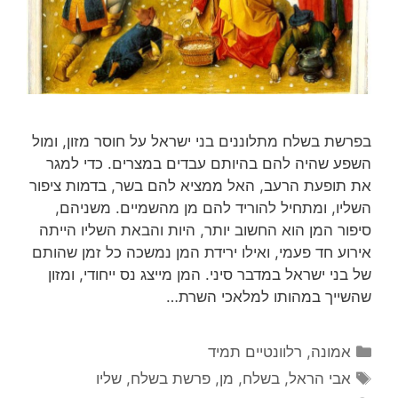
בפרשת בשלח מתלוננים בני ישראל על חוסר מזון, ומול
השפע שהיה להם בהיותם עבדים במצרים. כדי למגר
את תופעת הרעב, האל ממציא להם בשר, בדמות ציפור
השליו, ומתחיל להוריד להם מן מהשמיים. משניהם,
סיפור המן הוא החשוב יותר, היות והבאת השליו הייתה
אירוע חד פעמי, ואילו ירידת המן נמשכה כל זמן שהותם
של בני ישראל במדבר סיני. המן מייצג נס ייחודי, ומזון
שהשייך במהותו למלאכי השרת…
קטגוריות
אמונה
,
רלוונטיים תמיד
תגיות
אבי הראל
,
בשלח
,
מן
,
פרשת בשלח
,
שליו