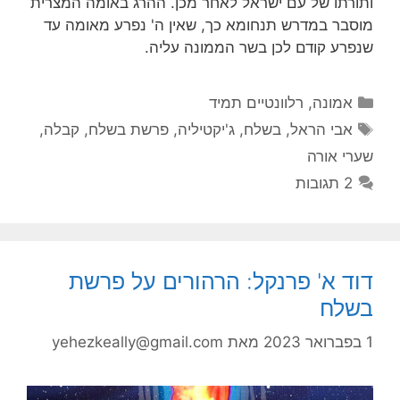
ותורתו של עם ישראל לאחר מכן. ההרג באומה המצרית
מוסבר במדרש תנחומא כך, שאין ה' נפרע מאומה עד
שנפרע קודם לכן בשר הממונה עליה.
קטגוריות
אמונה
,
רלוונטיים תמיד
תגיות
אבי הראל
,
בשלח
,
ג'יקטיליה
,
פרשת בשלח
,
קבלה
,
שערי אורה
2 תגובות
דוד א' פרנקל: הרהורים על פרשת
בשלח
1 בפברואר 2023
מאת
yehezkeally@gmail.com