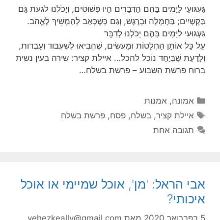
גַּעְגּוּעַי לַיָּמִים בָּהֶם הַדְּבָרִים הָיוּ פְּשׁוּטִים, וְיָכֹלְנוּ לגעת גַּם
בַּקְּשָׁיִים; בַּחֶמְלָה וּבָרֶגֶשׁ, וְגַם כְּשֶׁכָּאַב לְהַמְשִׁיךְ לֶאֱהֹב.
גַּעְגּוּעַי לַיָּמִים בָּהֶם יָכֹלְנוּ לְדַבֵּר
עַל כָּל אוֹתָן הַחְלָטוֹת וּמַעֲשִׂים, שֶׁהֵבִיאוּ לְשִׁעְבּוּד וְעַבְדוּת,
וְלָדַעַת שֶׁבְּיַחַד נוֹכל להכל… איילת קציר: שירה בעין נשית
ברוח פרשת השבוע – פרשת בשלח…
קטגוריות
אמונה
,
אמנות
תגיות
איילת קציר
,
בשלח
,
פסח
,
פרשת בשלח
תגובה אחת
אבי הראל: 'מן', אוכל שמיימי או אוכל
איכותי?
5 בפברואר 2020
מאת
yehezkeally@gmail.com