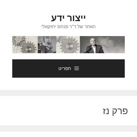
דלג
תוכן
ייצור ידע
האתר של ד"ר פנחס יחזקאלי
תפריט
פרק נז