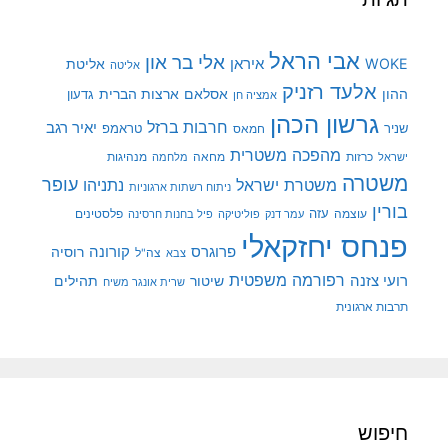
אבי הראל
אלי בר און
איראן
WOKE
אליטת
אליטה
אלעד רזניק
ההון
אסלאם
ארצות הברית
גדעון
אמציה חן
גרשון הכהן
חרבות ברזל
יאיר רגב
שניר
טראמפ
חמאס
מהפכה משטרית
מנהיגות
ישראל
כרזות
מחאה
מלחמה
משטרה
עופר
משטרת ישראל
נתניהו
ניתוח רשתות ארגוניות
בורין
עוצמה
עזה
פלסטינים
עמר דנק
פוליטיקה
פיל בחנות חרסינה
פנחס יחזקאלי
קורונה
פרוגרס
רוסיה
צה"ל
צבא
רפורמה משפטית
רועי צזנה
שיטור
תהילים
שרית אונגר משיח
תרבות ארגונית
חיפוש