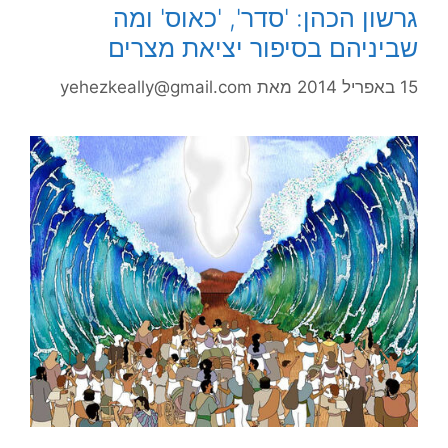
גרשון הכהן: 'סדר', 'כאוס' ומה
שביניהם בסיפור יציאת מצרים
15 באפריל 2014
מאת
yehezkeally@gmail.com