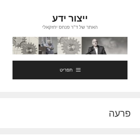
דלג
תוכן
ייצור ידע
האתר של ד"ר פנחס יחזקאלי
תפריט
פרעה