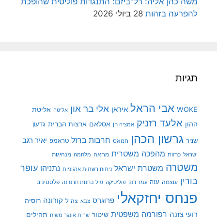
משה כהן אליה: רל"ביזם: התנגדות פוליטית שהופכת
להפרעה בזהות
28 ביולי 2026
תגיות
אבי הראל
אלי בר און
איראן
WOKE
אליטת
אליטה
אלעד רזניק
ההון
אסלאם
ארצות הברית
גדעון
אמציה חן
גרשון הכהן
חרבות ברזל
יאיר רגב
שניר
טראמפ
חמאס
מהפכה משטרית
מנהיגות
ישראל
כרזות
מחאה
מלחמה
משטרה
עופר
משטרת ישראל
נתניהו
ניתוח רשתות ארגוניות
בורין
עוצמה
עזה
פלסטינים
עמר דנק
פוליטיקה
פיל בחנות חרסינה
פנחס יחזקאלי
קורונה
פרוגרס
רוסיה
צה"ל
צבא
רפורמה משפטית
רועי צזנה
שיטור
תהילים
שרית אונגר משיח