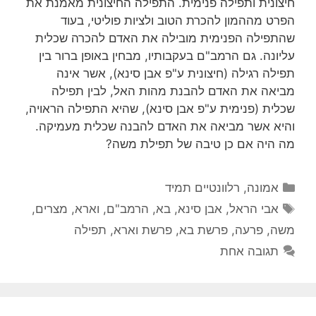
חיצונית ותפילה פנימית. התפילה החיצונית מאמנת את
הפרט מההמון להכרת הטוב ולציות פוליטי, בעוד
שהתפילה הפנימית מובילה את האדם להכרה שכלית
עליונה. גם הרמב"ם בעקבותיו, מבחין באופן ברור בין
תפילה רגילה (חיצונית ע"פ אבן סינא), אשר אינה
מביאה את האדם להבנת מהות האל, לבין תפילה
שכלית (פנימית ע"פ אבן סינא), שהיא התפילה הראויה,
והיא אשר מביאה את האדם להבנה שכלית מעמיקה.
מה היה אם כן טיבה של תפילת משה?
קטגוריות
אמונה
,
רלוונטיים תמיד
תגיות
אבי הראל
,
אבן סינא
,
בא
,
הרמב"ם
,
וארא
,
מצרים
,
משה
,
פרעה
,
פרשת בא
,
פרשת וארא
,
תפילה
תגובה אחת