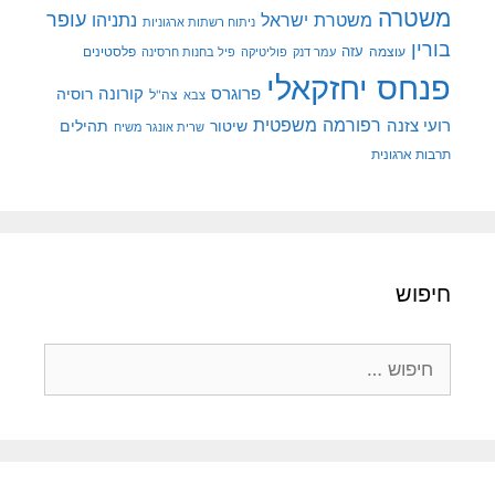
משטרה
עופר
משטרת ישראל
נתניהו
ניתוח רשתות ארגוניות
בורין
עוצמה
עזה
פלסטינים
עמר דנק
פוליטיקה
פיל בחנות חרסינה
פנחס יחזקאלי
קורונה
פרוגרס
רוסיה
צה"ל
צבא
רפורמה משפטית
רועי צזנה
שיטור
תהילים
שרית אונגר משיח
תרבות ארגונית
חיפוש
חיפוש: