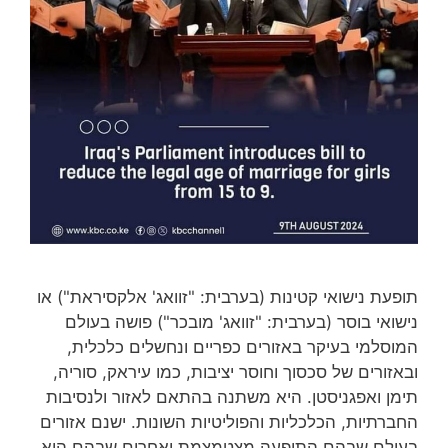
תופעת נישואי קטינות (בערבית: "זוואג' אלקסיראת") או
נישואי בוסר (בערבית: "זוואג' מובכר") פושה בעולם
המוסלמי בעיקר באזורים כפריים ונחשלים כלכלית,
ובאזורים של סכסוך וחוסר יציבות, כמו עיראק, סוריה,
תימן ואפגניסטן. היא משתנה בהתאם לאזור ולנסיבות
החברתיות, הכלכליות והפוליטיות השונות. ישנם אזורים
בעולם שבהם התופעה מצטמצמת ואחרים שבהם היא