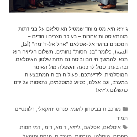
ג'יזיא היא מס מיוחד שמטיל האיסלאם על בני דתות
מונותאיסטיות אחרות – בעיקר נוצרים ויהודים –
המכונים בדאר אל-אסלאם "אהל אל-ד'ימה" (أهل
الذمة), כלומר "בני חסות" נחותים. תשלום הג'יזיה הוא
תנאי להמשך חייהם וביטחונם תחת שלטון האיסלאם,
ובה בעת, סמל להכנעה והשפלה מול האומה
המוסלמית. לידיעתכם: פעולות רבות המתבצעות
במערב, וגם אצלנו, כסיוע למוסלמים, נתפסות על ידם
כתשלום ג'יזיא!
קטגוריות
מורכבות בביטחון לאומי
,
פנחס יחזקאלי
,
רלוונטיים
תמיד
תגיות
איסלאם
,
אסלאם
,
ג'יזיא
,
דימא
,
דימי
,
דמי חסות
,
כופרים
,
מוסלמי
,
מזרחית
,
מערבית
,
פנחס יחזקאלי
,