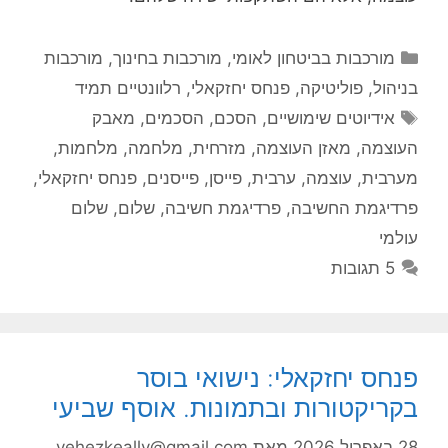
קטגוריות
מורכבות בביטחון לאומי
,
מורכבות בחינוך
,
מורכבות
בניהול
,
פוליטיקה
,
פנחס יחזקאלי
,
רלוונטיים תמיד
תגיות
אידיוטים שימושיים
,
הסכם
,
הסכמים
,
מאבק
העוצמה
,
מאזן העוצמה
,
מזרחית
,
מלחמה
,
מלחמות
,
מערבית
,
עוצמה
,
ערבית
,
פייסן
,
פייסנים
,
פנחס יחזקאלי
,
פרדיגמת החשיבה
,
פרדיגמת חשיבה
,
שלום
,
שלום
עולמי
5 תגובות
פנחס יחזקאלי: נישואי בוסר
בקריקטורות ובתמונות. אוסף שביעי
28 באפריל 2026
מאת
yehezkeally@gmail.com