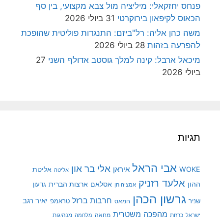
פנחס יחזקאלי: מיליציה מול צבא מקצועי, בין סף
הכאוס לקיפאון בירוקרטי
31 ביולי 2026
משה כהן אליה: רל"ביזם: התנגדות פוליטית שהופכת
להפרעה בזהות
28 ביולי 2026
מיכאל ארבל: קינה למלך גוסטב אדולף השני
27
ביולי 2026
תגיות
אבי הראל
אלי בר און
איראן
WOKE
אליטת
אליטה
אלעד רזניק
ההון
אסלאם
ארצות הברית
גדעון
אמציה חן
גרשון הכהן
חרבות ברזל
יאיר רגב
שניר
טראמפ
חמאס
מהפכה משטרית
מנהיגות
ישראל
כרזות
מחאה
מלחמה