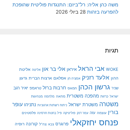
משה כהן אליה: רל"ביזם: התנגדות פוליטית שהופכת
להפרעה בזהות
28 ביולי 2026
תגיות
אבי הראל
אלי בר און
איראן
WOKE
אליטת
אליטה
אלעד רזניק
ההון
אסלאם
ארצות הברית
גדעון
אמציה חן
גרשון הכהן
חרבות ברזל
יאיר רגב
שניר
טראמפ
חמאס
מהפכה משטרית
מנהיגות
ישראל
כרזות
מחאה
מלחמה
משטרה
עופר
משטרת ישראל
נתניהו
ניתוח רשתות ארגוניות
בורין
עוצמה
עזה
פלסטינים
עמר דנק
פוליטיקה
פיל בחנות חרסינה
פנחס יחזקאלי
קורונה
פרוגרס
רוסיה
צה"ל
צבא