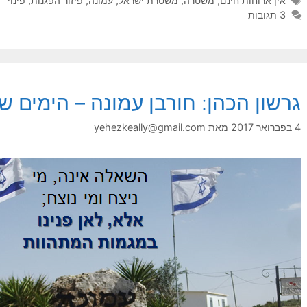
אין ארוחות חינם
,
משטרה
,
משטרת ישראל
,
עמונה
,
פיזור הפגנות
,
פינוי
3 תגובות
גרשון הכהן: חורבן עמונה – הימים ש
4 בפברואר 2017
מאת
yehezkeally@gmail.com