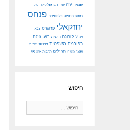
עוצמה
עזה
עמר דנק
פוליטיקה
פיל
פנחס
פלסטינים
בחנות חרסינה
יחזקאלי
פרוגרס
צבא
קורונה
רועי צזנה
רוסיה
צה"ל
רפורמה משפטית
שיטור
שרית
תהילים
אונגר משיח
תרבות ארגונית
חיפוש
חיפוש: