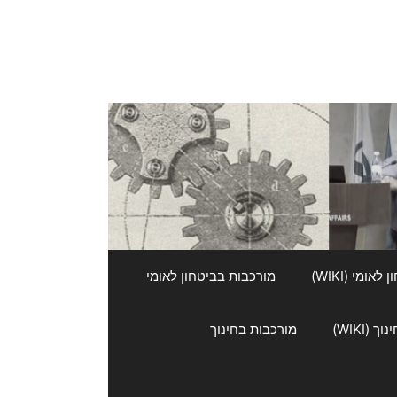
אומי (WIKI)
מורכבות בביטחון לאומי
 (WIKI)
מורכבות בחינוך