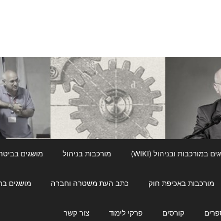
ם במורכבות ובניהול (WIKI)
מורכבות בניהול
מושגים בביטחון ל
מורכבות באכיפת חוק
כתב העת משטרה וחברה
מושגים בחינוך
פרים
קורסים
פרקי לימוד
צור קשר