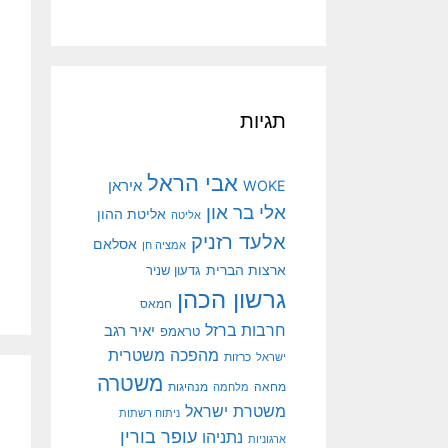
תגיות
אבי הראל
איראן
WOKE
אלי בר און
אליטת ההון
אליטה
אלעד רזניק
אסלאם
אמציה חן
ארצות הברית
גדעון שניר
גרשון הכהן
חמאס
חרבות ברזל
יאיר רגב
טראמפ
מהפכה משטרית
ישראל
כרזות
משטרה
מנהיגות
מחאה
מלחמה
משטרת ישראל
ניתוח רשתות
עופר בורין
נתניהו
ארגוניות