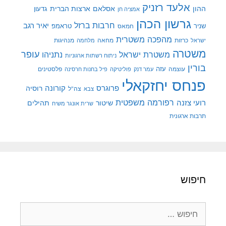
אלעד רזניק
ההון
אסלאם
ארצות הברית
גדעון
אמציה חן
גרשון הכהן
חרבות ברזל
יאיר רגב
שניר
טראמפ
חמאס
מהפכה משטרית
מנהיגות
ישראל
כרזות
מחאה
מלחמה
משטרה
עופר
משטרת ישראל
נתניהו
ניתוח רשתות ארגוניות
בורין
עוצמה
עזה
פלסטינים
עמר דנק
פוליטיקה
פיל בחנות חרסינה
פנחס יחזקאלי
קורונה
פרוגרס
רוסיה
צה"ל
צבא
רפורמה משפטית
רועי צזנה
שיטור
תהילים
שרית אונגר משיח
תרבות ארגונית
חיפוש
חיפוש: