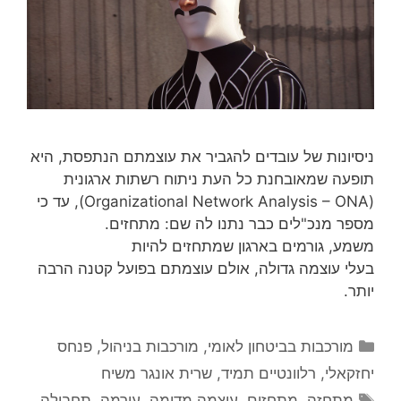
ניסיונות של עובדים להגביר את עוצמתם הנתפסת, היא
תופעה שמאובחנת כל העת ניתוח רשתות ארגונית
(Organizational Network Analysis – ONA), עד כי
מספר מנכ"לים כבר נתנו לה שם: מתחזים.
משמע, גורמים בארגון שמתחזים להיות
בעלי עוצמה גדולה, אולם עוצמתם בפועל קטנה הרבה
יותר.
קטגוריות
מורכבות בביטחון לאומי
,
מורכבות בניהול
,
פנחס
יחזקאלי
,
רלוונטיים תמיד
,
שרית אונגר משיח
תגיות
מתחזה
,
מתחזים
,
עוצמה מדומה
,
עורמה
,
תחבולה