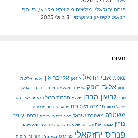
שלום'
31 ביולי 2026
פנחס יחזקאלי: מיליציה מול צבא מקצועי, בין סף
הכאוס לקיפאון בירוקרטי
31 ביולי 2026
תגיות
אבי הראל
אלי בר און
איראן
WOKE
אליטת
אליטה
אלעד רזניק
ההון
אסלאם
ארצות הברית
גדעון
אמציה חן
גרשון הכהן
חרבות ברזל
יאיר רגב
שניר
טראמפ
חמאס
מהפכה משטרית
מנהיגות
ישראל
כרזות
מחאה
מלחמה
משטרה
עופר
משטרת ישראל
נתניהו
ניתוח רשתות ארגוניות
בורין
עוצמה
עזה
פלסטינים
עמר דנק
פוליטיקה
פיל בחנות חרסינה
פנחס יחזקאלי
קורונה
פרוגרס
רוסיה
צה"ל
צבא