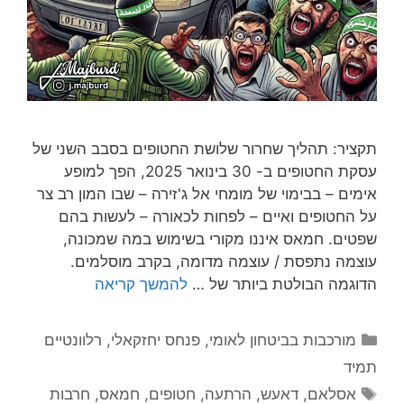
תקציר: תהליך שחרור שלושת החטופים בסבב השני של
עסקת החטופים ב- 30 בינואר 2025, הפך למופע
אימים – בבימוי של מומחי אל ג'זירה – שבו המון רב צר
על החטופים ואיים – לפחות לכאורה – לעשות בהם
שפטים. חמאס איננו מקורי בשימוש במה שמכונה,
עוצמה נתפסת / עוצמה מדומה, בקרב מוסלמים.
הדוגמה הבולטת ביותר של …
להמשך קריאה
קטגוריות
מורכבות בביטחון לאומי
,
פנחס יחזקאלי
,
רלוונטיים
תמיד
תגיות
אסלאם
,
דאעש
,
הרתעה
,
חטופים
,
חמאס
,
חרבות