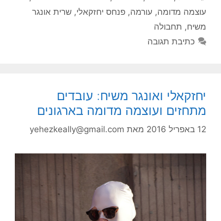
עוצמה מדומה
,
עורמה
,
פנחס יחזקאלי
,
שרית אונגר
משיח
,
תחבולה
כתיבת תגובה
יחזקאלי ואונגר משיח: עובדים
מתחזים ועוצמה מדומה בארגונים
12 באפריל 2016
מאת
yehezkeally@gmail.com