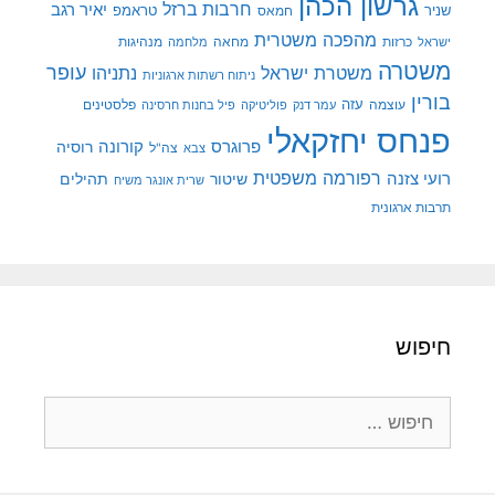
גרשון הכהן
חרבות ברזל
יאיר רגב
שניר
טראמפ
חמאס
מהפכה משטרית
מנהיגות
ישראל
כרזות
מחאה
מלחמה
משטרה
עופר
משטרת ישראל
נתניהו
ניתוח רשתות ארגוניות
בורין
עוצמה
עזה
פלסטינים
עמר דנק
פוליטיקה
פיל בחנות חרסינה
פנחס יחזקאלי
קורונה
פרוגרס
רוסיה
צה"ל
צבא
רפורמה משפטית
רועי צזנה
שיטור
תהילים
שרית אונגר משיח
תרבות ארגונית
חיפוש
חיפוש: