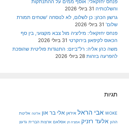
פנחס יחזקאלי: אוסף ממים על ההתנתקות
והשלכותיה
31 ביולי 2026
גרשון הכהן: כן לשלום, לא לנוסחה 'שטחים תמורת
שלום'
31 ביולי 2026
פנחס יחזקאלי: מיליציה מול צבא מקצועי, בין סף
הכאוס לקיפאון בירוקרטי
31 ביולי 2026
משה כהן אליה: רל"ביזם: התנגדות פוליטית שהופכת
להפרעה בזהות
28 ביולי 2026
תגיות
אבי הראל
אלי בר און
איראן
WOKE
אליטת
אליטה
אלעד רזניק
ההון
אסלאם
ארצות הברית
גדעון
אמציה חן