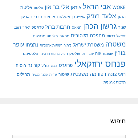
אבי הראל
אלי בר און
איראן
WOKE
אליטת
אליטה
אלעד רזניק
ההון
אסלאם
ארצות הברית
גדעון
אמציה חן
גרשון הכהן
חרבות ברזל
יאיר רגב
שניר
טראמפ
חמאס
מהפכה משטרית
מנהיגות
ישראל
כרזות
מחאה
מלחמה
משטרה
עופר
משטרת ישראל
נתניהו
ניתוח רשתות ארגוניות
בורין
עוצמה
עזה
פלסטינים
עמר דנק
פוליטיקה
פיל בחנות חרסינה
פנחס יחזקאלי
קורונה
פרוגרס
רוסיה
צה"ל
צבא
רפורמה משפטית
רועי צזנה
שיטור
תהילים
שרית אונגר משיח
תרבות ארגונית
חיפוש