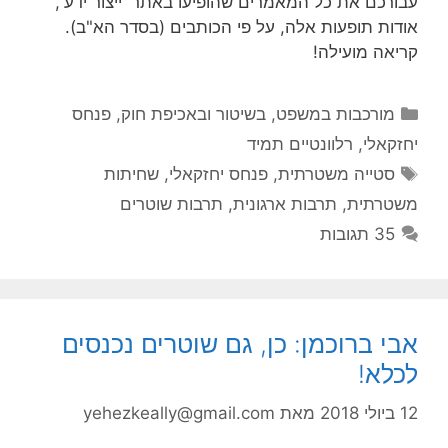
עבורכם את כל המאמרים שהופיעו באתר 'ייצור ידע',
אודות תופעות אלה, על פי הכותבים (בסדר הא"ב).
קריאה מועילה!
קטגוריות
מורכבות במשפט, בשיטור ובאכיפת חוק
,
פנחס
יחזקאלי
,
רלוונטיים תמיד
תגיות
סטייה משטרתית
,
פנחס יחזקאלי
,
שחיתות
משטרתית
,
תרבות ארגונית
,
תרבות שוטרים
35 תגובות
אבי ברוכמן: כן, גם שוטרים נכנסים
לכלא!
12 ביולי 2018
מאת
yehezkeally@gmail.com