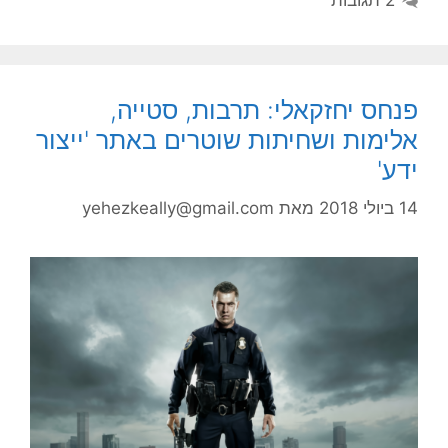
פנחס יחזקאלי: תרבות, סטייה,
אלימות ושחיתות שוטרים באתר 'ייצור
ידע'
14 ביולי 2018
מאת
yehezkeally@gmail.com