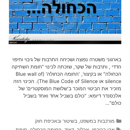
בארגוני משטרה נפוצה ושכיחה התרבות של גיבוי וחיפוי
הדדי , ותרבות של שקר, שזכתה לכינוי "חומת השתיקה
הכחולה" או בקיצור, 'החומה הכחולה' (Blue wall of
silence או The Blue Code of Silence). הכינוי הזה
מזכיר את הביטוי המוכר ב'שלושת המוסקטרים' של
אלכסנדר דיומא: "כולם בשביל אחד ואחד בשביל
כולם"…
קטגוריות
מורכבות במשפט, בשיטור ובאכיפת חוק
תגיות
אבי ברוכמן
,
ארליך
,
דאוד
,
החומה הכחולה
,
חומת