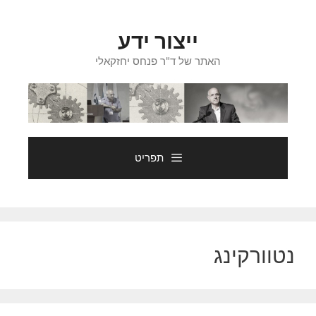
דלג
תוכן
ייצור ידע
האתר של ד"ר פנחס יחזקאלי
תפריט
נטוורקינג