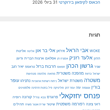
הכאוס לקיפאון בירוקרטי
31 ביולי 2026
תגיות
אבי הראל
אלי בר און
איראן
WOKE
אליטת
אליטה
אלעד רזניק
ההון
אסלאם
ארצות הברית
גדעון
אמציה חן
גרשון הכהן
חרבות ברזל
יאיר רגב
שניר
טראמפ
חמאס
מהפכה משטרית
מנהיגות
ישראל
כרזות
מחאה
מלחמה
משטרה
עופר
משטרת ישראל
נתניהו
ניתוח רשתות ארגוניות
בורין
עוצמה
עזה
פלסטינים
עמר דנק
פוליטיקה
פיל בחנות חרסינה
פנחס יחזקאלי
קורונה
פרוגרס
רוסיה
צה"ל
צבא
רפורמה משפטית
רועי צזנה
שיטור
תהילים
שרית אונגר משיח