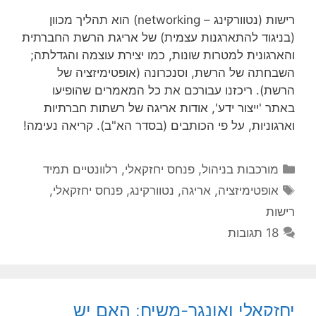
רישות (נטוורקינג – networking) הוא תהליך מכוון
(בניגוד להתארגנות עצמית) של אריגת הרשת החברתית
והארגונית למטרות שונות, כמו יצירת עוצמה והגדלתה;
השבחתה של הרשת, וסנכרונה (אופטימיזציה של
הרשת). ריכזנו עבורכם את כל המאמרים שהופיעו
באתר 'ייצור ידע', אודות אריגה של רשתות חברתיות
וארגוניות, על פי הכותבים (בסדר הא"ב). קריאה נעימה!
קטגוריות
מורכבות בניהול
,
פנחס יחזקאלי
,
רלוונטיים תמיד
תגיות
אופטימיזציה
,
אריגה
,
נטוורקינג
,
פנחס יחזקאלי
,
רישות
18 תגובות
יחזקאלי ואונגר-משיח: האם יש