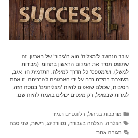
עובד הנחשב ל'מצליח' הוא ה'גיבור' של הארגון. זה
שתופס תמיד את המקום הראשון בתחומו (מכירות
למשל), וש'מטפס' כל הדרך למעלה. התדמית הזו אגב,
מעוצבת במידה רבה על ידי הארגונים לצורכיהם. זו אחת
הסיבות, שכולם שואפים להיות 'מצליחנים' בנוסח הזה,
למרות שבפועל, רק מעטים יכולים באמת להיות שם.
קטגוריות
מורכבות בניהול
,
רלוונטיים תמיד
תגיות
הצלחה
,
הצלחה בעבודה
,
נטוורקינג
,
רישות
,
שני סבח
תגובה אחת