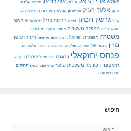
אבי הראל
אלי בר און
איראן
WOKE
אליטת
אליטה
אלעד רזניק
ההון
אסלאם
ארצות הברית
גדעון
אמציה חן
גרשון הכהן
חרבות ברזל
יאיר רגב
שניר
טראמפ
חמאס
מהפכה משטרית
מנהיגות
ישראל
כרזות
מחאה
מלחמה
משטרה
עופר
משטרת ישראל
נתניהו
ניתוח רשתות ארגוניות
בורין
עוצמה
עזה
פלסטינים
עמר דנק
פוליטיקה
פיל בחנות חרסינה
פנחס יחזקאלי
קורונה
פרוגרס
רוסיה
צה"ל
צבא
רפורמה משפטית
רועי צזנה
שיטור
תהילים
שרית אונגר משיח
תרבות ארגונית
חיפוש
חיפוש: